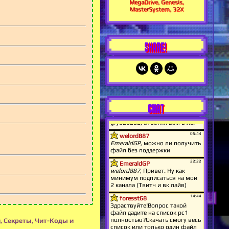
MegaDrive, Genesis,
MasterSystem, 32X
SHARE!
CHAT
, Секреты, Чит-Коды и