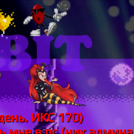
день. ИКС 170)
 мне в лс (ник админа