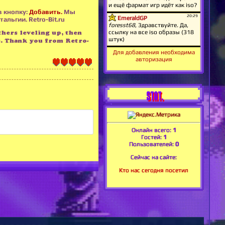
в кнопку:
Добавить.
Мы
льгии. Retro-Bit.ru
thers leveling up, then
s. Thank you from Retro-
Для добавления необходима
авторизация
STAT.
Онлайн всего:
1
Гостей:
1
Пользователей:
0
Сейчас на сайте:
Кто нас сегодня посетил