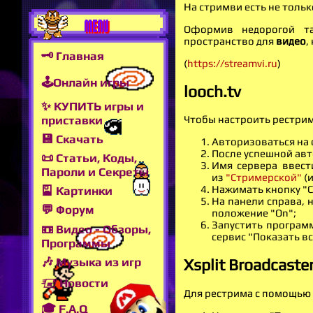
На стримви есть не тольк
MENU
Оформив недорогой та
пространство для
видео
,
🗝 Главная
(
https://streamvi.ru
)
🕹Онлайн игры
looch.tv
✨ КУПИТЬ игры и
приставки
Чтобы настроить рестрим 
💾 Скачать
Авторизоваться на
После успешной авт
📜 Статьи, Коды,
Имя сервера ввести
Пароли и Секреты
из
"Стримерской"
(и
Нажимать кнопку "С
🎴 Картинки
На панели справа, 
💬 Форум
положение "On";
Запустить программ
📼 Видео - Обзоры,
сервис "Показать вс
Программы
🎶 Музыка из игр
Xsplit Broadcaste
🖅 Новости
Для рестрима с помощью
🎓 F.A.Q