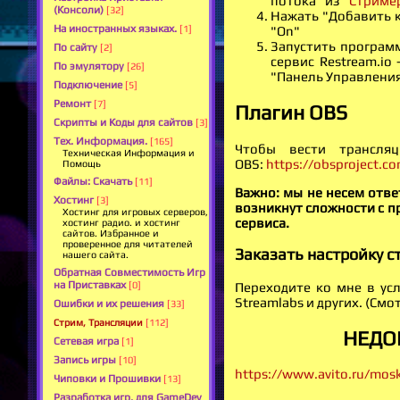
потока" из
"Стриме
(Консоли)
[32]
Нажать "Добавить 
На иностранных языках.
[1]
"On"
Запустить программ
По сайту
[2]
сервис Restream.io
По эмулятору
[26]
"Панель Управления 
Подключение
[5]
Ремонт
[7]
Плагин OBS
Скрипты и Коды для сайтов
[3]
Тех. Информация.
[165]
Чтобы вести трансля
Техническая Информация и
OBS:
https://obsproject.c
Помощь
Файлы: Скачать
[11]
Важно: мы не несем ответ
Хостинг
[3]
возникнут сложности с п
Хостинг для игровых серверов,
сервиса.
хостинг радио. и хостинг
сайтов. Избранное и
проверенное для читателей
Заказать настройку с
нашего сайта.
Обратная Совместимость Игр
на Приставках
Переходите ко мне в усл
[0]
Streamlabs и других. (Смо
Ошибки и их решения
[33]
Стрим, Трансляции
[112]
НЕДОР
Сетевая игра
[1]
Запись игры
[10]
https://www.avito.ru/mos
Чиповки и Прошивки
[13]
Разработка игр, для GameDev