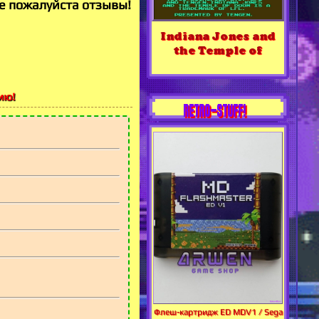
е пожалуйста отзывы!
Indiana Jones and
the Temple of
ию!
RETRO-STUFF!
Флеш-картридж ED MDV1 / Sega