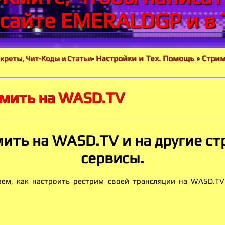
 сайте EMERALDGP и в 
Настройки и Тех. Помощь
»
Стрим
екреты, Чит-Коды и Статьи
»
имить на WASD.TV
мить на WASD.TV и на другие с
сервисы.
ваем, как настроить рестрим своей трансляции на WASD.T