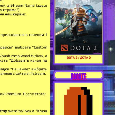
".
ve», а Stream Name (здесь
ч стрима")
на наш сервис.
 присылается в течении 1
ервисы" выбрать "Custom
ush.rtmp.wasd.tv/live», а
DOTA 2 / ДОТА 2
жать "Добавить канал по
кладке "Вещание" выбрать
нные с сайта all4stream.
DONATE
ли Premium. После этого:
mp.wasd.tv/live» и "Ключ