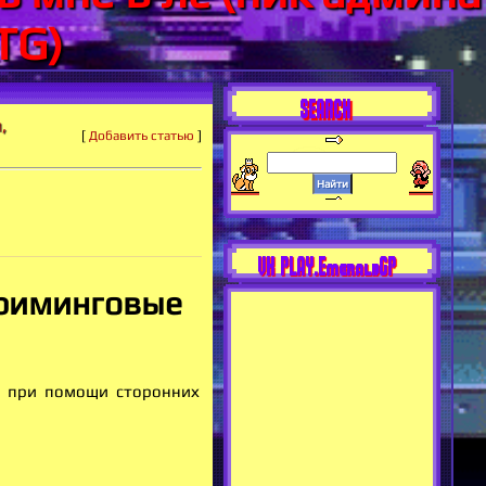
TG)
SEARCH
,
[
Добавить статью
]
VK PLAY.EmeraldGP
триминговые
V при помощи сторонних