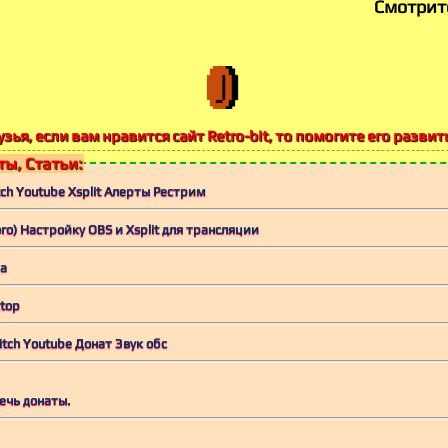
Смотрит
зья, если вам нравится сайт Retro-bit, то помогите его развит
ы, Статьи:
ch Youtube Xsplit Алерты Рестрим
о) Настройку OBS и Xsplit для трансляции
ма
ktop
tch Youtube Донат Звук обс
ечь донаты.