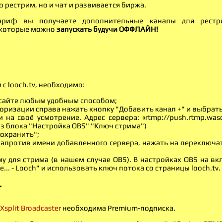
о рестрим, но и чат и развивается биржа.
риф вы получаете дополнительные каналы для рестр
 которые можно
запускать будучи ОФФЛАЙН!
с looch.tv, необходимо:
 сайте любым удобным способом;
оризации справа нажать кнопку "Добавить канал +" и выбрать
 на своё усмотрение. Адрес сервера: «rtmp://push.rtmp.wasd.
з блока "Настройка OBS" "Ключ стрима")
охранить";
напротив имени добавленного сервера, нажать на переключа
у для стрима (в нашем случае OBS). В настройках OBS на в
е... - Looch" и использовать ключ потока со страницы looch.tv.
r
Xsplit Broadcaster
необходима Premium-подписка.