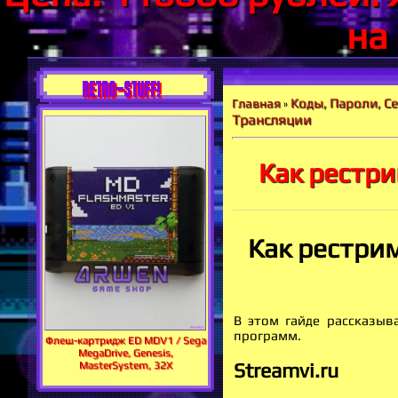
на
RETRO-STUFF!
Коды, Пароли, С
Главная
»
Трансляции
Как рестр
Как рестри
В этом гайде рассказы
программ.
Флеш-картридж ED MDV1 / Sega
MegaDrive, Genesis,
MasterSystem, 32X
Streamvi.ru