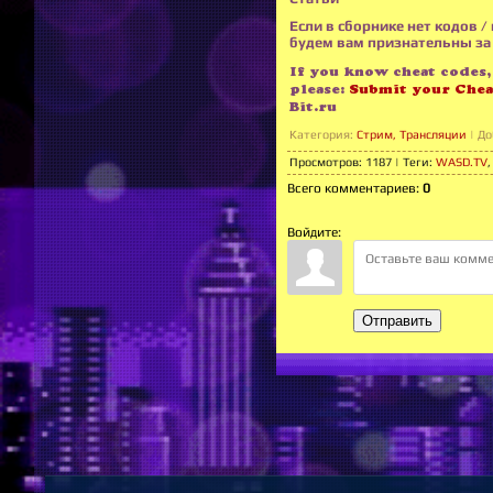
Если в сборнике нет кодов /
будем вам признательны за 
If you know cheat codes, 
please:
Submit your Chea
Bit.ru
Категория
:
Стрим, Трансляции
|
До
Просмотров
:
1187
|
Теги
:
WASD.TV
Всего комментариев
:
0
Войдите:
Отправить