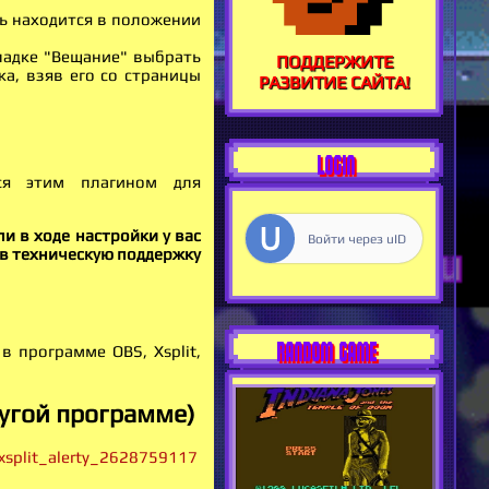
ь находится в положении
кладке "Вещание" выбрать
ПОДДЕРЖИТЕ
ка, взяв его со страницы
РАЗВИТИЕ САЙТА!
LOGIN
ся этим плагином для
и в ходе настройки у вас
Войти через uID
 в техническую поддержку
RANDOM GAME
в программе OBS, Xsplit,
ругой программе)
xsplit_alerty_2628759117