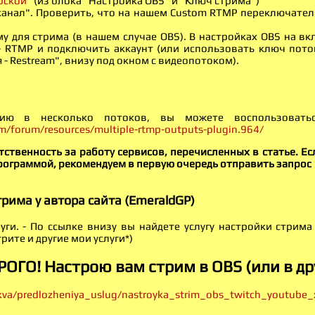
рской"
(из блока "Настройка OBS" и "Ключ стрима")
канал". Проверить, что на нашем Custom RTMP переключател
у для стрима (в нашем случае OBS). В настройках OBS на в
 - RTMP и подключить аккаунт (или использовать ключ пото
- Restream", внизу под окном с видеопотоком).
цию в несколько потоков, вы можете воспользовать
om/forum/resources/multiple-rtmp-outputs-plugin.964/
ственность за работу сервисов, перечисленных в статье. Есл
рограммой, рекомендуем в первую очередь отправить запрос
трима у автора сайта (EmeraldGP)
уги. - По ссылке внизу вы найдете услугу настройки стрима 
трите и другие мои услуги*)
ОГО! Настрою вам стрим в OBS (или в д
kva/predlozheniya_uslug/nastroyka_strim_obs_twitch_youtube_