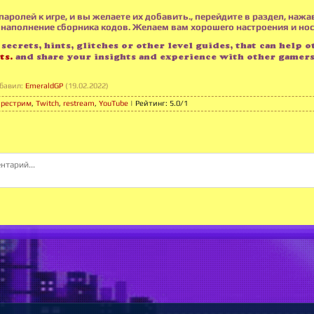
 паролей к игре, и вы желаете их добавить., перейдите в раздел, нажа
наполнение сборника кодов. Желаем вам хорошего настроения и носта
secrets, hints, glitches or other level guides, that can help o
ts.
and share your insights and experience with other gamer
бавил
:
EmeraldGP
(19.02.2022)
,
рестрим
,
Twitch
,
restream
,
YouTube
|
Рейтинг
:
5.0
/
1