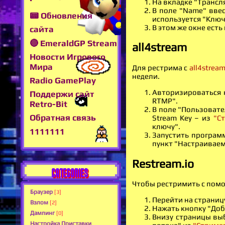
На вкладке "Трансл
В поле "Name" ввест
📟 Обновления
используется "Ключ
В этом же окне есть
сайта
🔴 EmeraldGP Stream
all4stream
Новости Игрового
Мира
Для рестрима с
all4strea
недели.
Radio GamePlay
Авторизироваться н
Поддержи сайт
RTMP".
Retro-Bit
В поле "Пользовател
Обратная связь
Stream Key – из
"С
ключу".
1111111
Запустить программ
пункт "Настраиваемы
Restream.io
CATEGORIES
Чтобы рестримить с по
Браузер
[3]
Перейти на страниц
Взлом
[2]
Нажать кнопку "Доб
Дампинг
[0]
Внизу страницы выб
Настройка Приставки