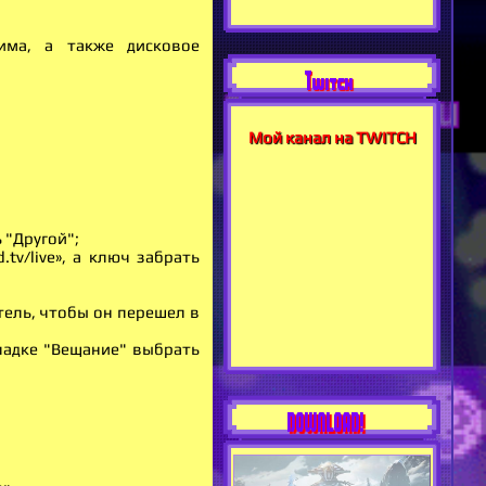
има, а также дисковое
Twitch
Мой канал на TWITCH
 "Другой";
tv/live», а ключ забрать
тель, чтобы он перешел в
кладке "Вещание" выбрать
DOWNLOAD!