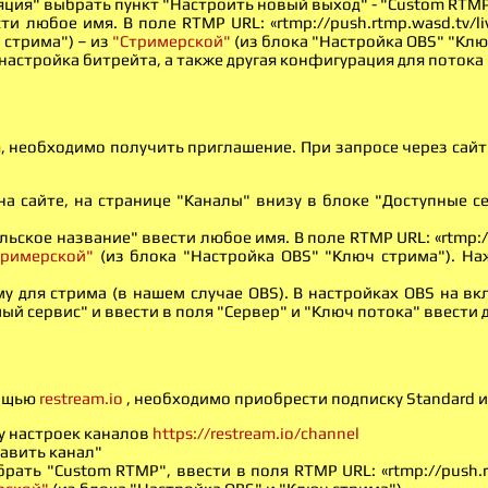
яция" выбрать пункт "Настроить новый выход" - "Custom RTMP
и любое имя. В поле RTMP URL: «rtmp://push.rtmp.wasd.tv/li
 стрима") – из
"Стримерской"
(из блока "Настройка OBS" "Клю
 настройка битрейта, а также другая конфигурация для потока 
m
, необходимо получить приглашение. При запросе через сайт
а сайте, на странице "Каналы" внизу в блоке "Доступные с
ьское название" ввести любое имя. В поле RTMP URL: «rtmp://p
тримерской"
(из блока "Настройка OBS" "Ключ стрима"). На
у для стрима (в нашем случае OBS). В настройках OBS на в
й сервис" и ввести в поля "Сервер" и "Ключ потока" ввести да
мощью
restream.io
, необходимо приобрести подписку Standard и
у настроек каналов
https://restream.io/channel
авить канал"
рать "Custom RTMP", ввести в поля RTMP URL: «rtmp://push.rt