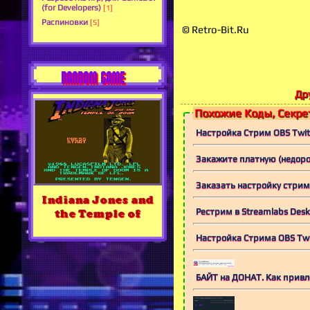
(for Developers)
[1]
Распиновки
[5]
© Retro-Bit.Ru
RANDOM GAME
Дру
Похожие Коды, Секрет
Настройка Стрим OBS Twit
Закажите платную (недорог
Заказать настройку стри
Indiana Jones and
Рестрим в Streamlabs Des
the Temple of
Настройка Стрима OBS Twi
БАЙТ на ДОНАТ. Как привл