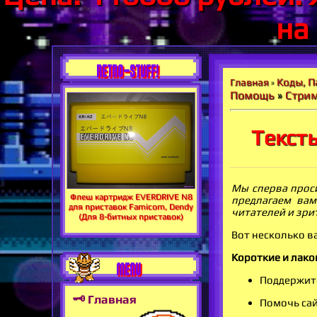
на
RETRO-STUFF!
Коды, П
Главная
»
Помощь
»
Стрим
Тексты
Мы сперва проси
Флеш картридж EVERDRIVE N8
предлагаем вам
для приставок Famicom, Dendy
читателей и зри
(Для 8-битных приставок)
Вот несколько в
Короткие и лако
MENU
Поддержите
🗝 Главная
Помочь са