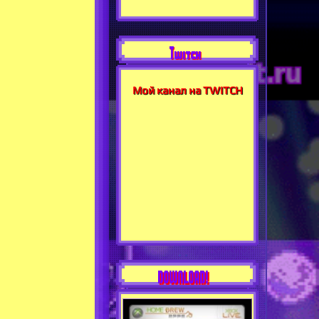
Twitch
Мой канал на TWITCH
DOWNLOAD!