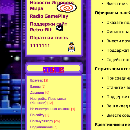
Новости Игрового
Вместе мы 
Мира
Официально‑не
Radio GamePlay
Оказать по
Поддержи сайт
Retro-Bit
Финансовая
Обратная связь
Внести пож
1111111
Поддержать
Содействов
CATEGORIES
С призывом к со
Присоединя
Браузер
[3]
Взлом
Станьте ча
[2]
Дампинг
[0]
Поддержите
Настройка Приставки
(Консоли)
[32]
Ваш вклад 
На иностранных языках.
[1]
Вместе соз
По сайту
[2]
По эмулятору
[26]
Креативные и не
Подключение
[5]