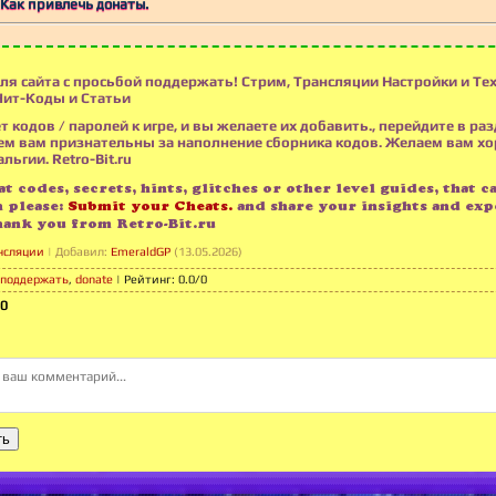
Как привлечь донаты.
ля сайта с просьбой поддержать! Стрим, Трансляции Настройки и Те
Чит-Коды и Статьи
т кодов / паролей к игре, и вы желаете их добавить., перейдите в раз
м вам признательны за наполнение сборника кодов. Желаем вам х
льгии. Retro-Bit.ru
t codes, secrets, hints, glitches or other level guides, that c
n please:
Submit your Cheats.
and share your insights and exp
hank you from Retro-Bit.ru
нсляции
|
Добавил
:
EmeraldGP
(13.05.2026)
поддержать
,
donate
|
Рейтинг
:
0.0
/
0
0
ть