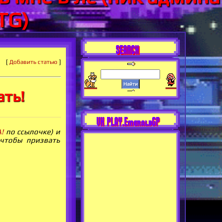
TG)
SEARCH
[
Добавить статью
]
ать!
VK PLAY.EmeraldGP
!
по ссылочке) и
 чтобы призвать