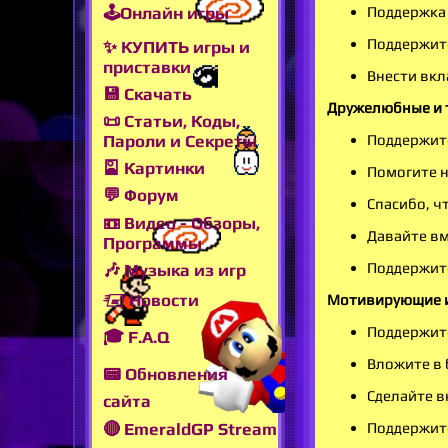
🕹Онлайн игры
Поддержка
Поддержит
✨ КУПИТЬ игры и
приставки
Внести вкл
💾 Скачать
Дружелюбные и 
📜 Статьи, Коды,
Поддержите
Пароли и Секреты
🎴 Картинки
Помогите н
💬 Форум
Спасибо, ч
📼 Видео - Обзоры,
Давайте вм
Программы
Поддержите
🎶 Музыка из игр
🖅 Новости
Мотивирующие и 
Поддержите
🎓 F.A.Q
Вложите в 
📟 Обновления
Сделайте в
сайта
Поддержите
🔴 EmeraldGP Stream