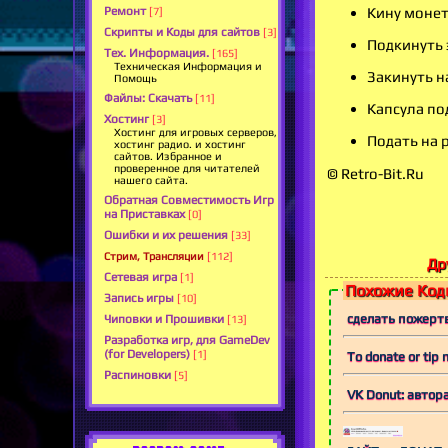
Кину монет
Ремонт
[7]
Скрипты и Коды для сайтов
[3]
Подкинуть 
Тех. Информация.
[165]
Техническая Информация и
Закинуть на
Помощь
Файлы: Скачать
[11]
Капсула по
Хостинг
[3]
Хостинг для игровых серверов,
Подать на 
хостинг радио. и хостинг
сайтов. Избранное и
проверенное для читателей
© Retro-Bit.Ru
нашего сайта.
Обратная Совместимость Игр
на Приставках
[0]
Ошибки и их решения
[33]
Стрим, Трансляции
[112]
Др
Сетевая игра
[1]
Похожие Коды
Запись игры
[10]
сделать пожертв
Чиповки и Прошивки
[13]
Разработка игр, для GameDev
(for Developers)
[1]
To donate or tip 
Распиновки
[5]
VK Donut: авто