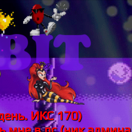
день. ИКС 170)
 мне в лс (ник админа