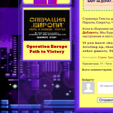
RANDOM GAME
БАЙТ на ДОНАТ. 
Страница Тексты д
Пароли, Секреты, 
Если в сборнике не
Добавить.
Мы буде
настроения и носта
If you know chea
Operation Europe
leveling up, the
other gamers. T
Path to Victory
Категория
:
Стрим, Тра
Просмотров
:
71
|
Теги
:
Всего комментариев
:
Войдите:
Отправи