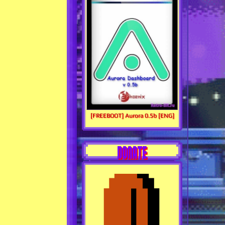
[FREEBOOT] Aurora 0.5b [ENG]
DONATE