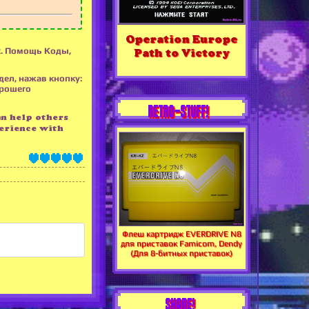
Operation Europe
х. Помощь Коды,
Path to Victory
дел, нажав кнопку:
орошего
RETRO-STUFF!
an help others
erience with
Флеш картридж EVERDRIVE N8
для приставок Famicom, Dendy
(Для 8-битных приставок)
SHARE!