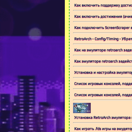
Как включить поддержку дости
Как включить достижения (ачив
Как подключить ScreenScraper 
RetroArch - Config/Timing - Убр
Как на эмуляторе retroarch зад
Как эмуляторе retroarch задейс
Установка и настройка эмулятор
Список игровых консолей, подд
Список игровых консолей, подд
Установка RetroArch эмулятора и
Как играть .fds игры на эмудятор