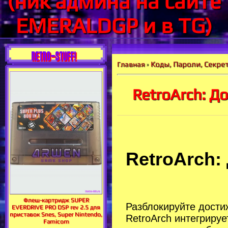
(ник админа на сайте
EMERALDGP и в TG)
RETRO-STUFF!
Коды, Пароли, Секрет
Главная
»
RetroArch: Д
RetroArch:
Флеш-картридж SUPER
Разблокируйте дости
EVERDRIVE PRO DSP rev 2.5 для
приставок Snes, Super Nintendo,
RetroArch интегриру
Famicom