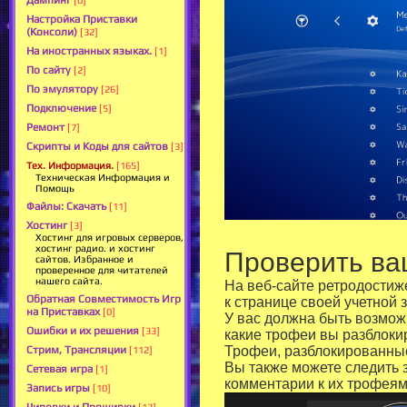
Дампинг
[0]
Настройка Приставки
(Консоли)
[32]
На иностранных языках.
[1]
По сайту
[2]
По эмулятору
[26]
Подключение
[5]
Ремонт
[7]
Скрипты и Коды для сайтов
[3]
Тех. Информация.
[165]
Техническая Информация и
Помощь
Файлы: Скачать
[11]
Хостинг
[3]
Хостинг для игровых серверов,
хостинг радио. и хостинг
Проверить ва
сайтов. Избранное и
проверенное для читателей
нашего сайта.
На веб-сайте ретродостиж
Обратная Совместимость Игр
к странице своей учетной 
на Приставках
[0]
У вас должна быть возможн
Ошибки и их решения
[33]
какие трофеи вы разблоки
Стрим, Трансляции
Трофеи, разблокированны
[112]
Вы также можете следить з
Сетевая игра
[1]
комментарии к их трофеям
Запись игры
[10]