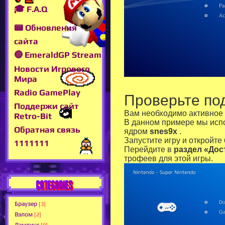
🎓 F.A.Q
📟 Обновления
сайта
🔴 EmeraldGP Stream
Новости Игрового
Мира
Radio GamePlay
Проверьте по
Поддержи сайт
Вам необходимо активное 
Retro-Bit
В данном примере мы исп
Обратная связь
ядром
snes9x
.
Запустите игру и откройте
1111111
Перейдите в
раздел «Дос
трофеев для этой игры.
CATEGORIES
Браузер
[3]
Взлом
[2]