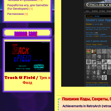
Чиповки и Прошивки
[13]
Разработка игр, для GameDev
(for Developers)
[1]
Распиновки
[5]
RANDOM GAME
Track & Field / Трек н
Филд
Похожие Коды, Секреты, 
Achievements in RetroArch (retro