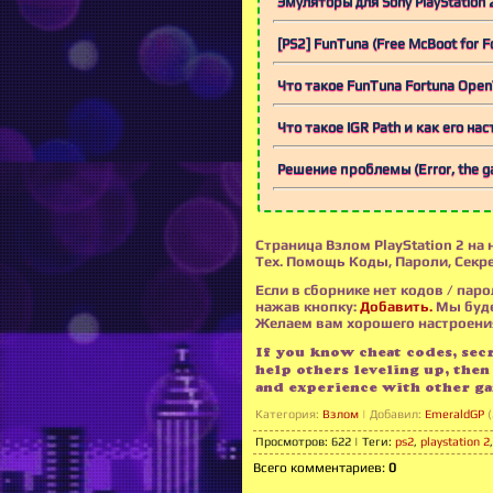
Эмуляторы для Sony PlayStation 
[PS2] FunTuna (Free McBoot for Fo
Что такое FunTuna Fortuna Ope
Что такое IGR Path и как его на
Решение проблемы (Error, the ga
Страница Взлом PlayStation 2 н
Тех. Помощь Коды, Пароли, Секр
Если в сборнике нет кодов / паро
нажав кнопку:
Добавить.
Мы буде
Желаем вам хорошего настроения 
If you know cheat codes, secre
help others leveling up, then
and experience with other ga
Категория
:
Взлом
|
Добавил
:
EmeraldGP
(
Просмотров
:
622
|
Теги
:
ps2
,
playstation 2
Всего комментариев
:
0