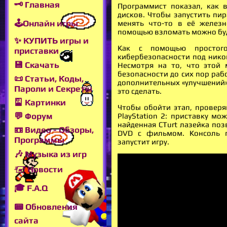
🗝 Главная
Программист показал, как 
дисков. Чтобы запустить пир
🕹Онлайн игры
менять что-то в её железн
помощью взломать можно буде
✨ КУПИТЬ игры и
Как с помощью простого
приставки
кибербезопасности под нико
💾 Скачать
Несмотря на то, что этой 
безопасности до сих пор раб
📜 Статьи, Коды,
дополнительных «улучшений» 
Пароли и Секреты
это сделать.
🎴 Картинки
Чтобы обойти этап, провер
💬 Форум
PlayStation 2: приставку мо
найденная CTurt лазейка по
📼 Видео - Обзоры,
DVD с фильмом. Консоль п
Программы
запустит игру.
🎶 Музыка из игр
🖅 Новости
🎓 F.A.Q
📟 Обновления
сайта