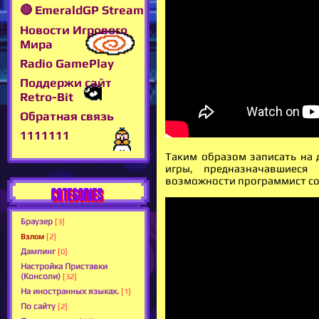
🔴 EmeraldGP Stream
Новости Игрового
Мира
Radio GamePlay
Поддержи сайт
Retro-Bit
Обратная связь
1111111
Таким образом записать на д
игры, предназначавшиеся
возможности программист соб
CATEGORIES
Браузер
[3]
Взлом
[2]
Дампинг
[0]
Настройка Приставки
(Консоли)
[32]
На иностранных языках.
[1]
По сайту
[2]