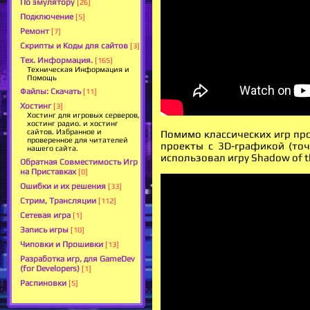
По эмулятору
[26]
Подключение
[5]
Ремонт
[7]
Скрипты и Коды для сайтов
[3]
Тех. Информация.
[165]
Техническая Информация и
Помощь
Файлы: Скачать
[11]
Хостинг
[3]
Хостинг для игровых серверов,
хостинг радио. и хостинг
сайтов. Избранное и
Помимо классических игр про
проверенное для читателей
проекты с 3D-графикой (точ
нашего сайта.
использовал игру Shadow of t
Обратная Совместимость Игр
на Приставках
[0]
Ошибки и их решения
[33]
Стрим, Трансляции
[112]
Сетевая игра
[1]
Запись игры
[10]
Чиповки и Прошивки
[13]
Разработка игр, для GameDev
(for Developers)
[1]
Распиновки
[5]