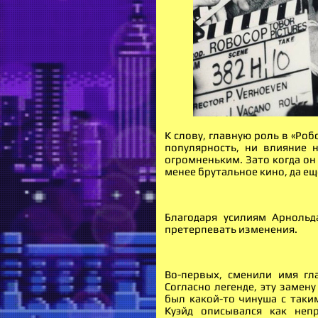
К слову, главную роль в «Роб
популярность, ни влияние 
огромненьким. Зато когда он
менее брутальное кино, да ещ
Благодаря усилиям Арнольд
претерпевать изменения.
Во-первых, сменили имя гла
Согласно легенде, эту замен
был какой-то чинуша с таки
Куэйд описывался как неп