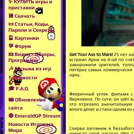
✨ КУПИТЬ игры и
приставки
💾 Скачать
📜 Статьи, Коды,
Пароли и Секреты
🎴 Картинки
💬 Форум
📼 Видео - Обзоры,
Get Your Ass to Mars!
25 лет н
устроил Арни на 4-ой по сч
Программы
заворожили зрителей, толп
🎶 Музыка из игр
пятёрке самых коммерчески 
одну.
🖅 Новости
🎓 F.A.Q
Фееричный успех фильма с
Верховена. По сути, он шёл 
📟 Обновления
это отрезало значительную 
сайта
много денег и стала одним из
🔴 EmeraldGP Stream
Новости Игрового
Сперва заглянем в беззабот
Мира
написал свой рассказ «We C