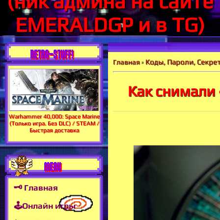
(ник админа на сайте
EMERALDGP и в TG)
RETRO-STUFF!
Коды, Пароли, Секрет
Главная
»
Как снимали 
Warhammer 40,000: Space Marine
(Только игра. Без DLC) / STEAM /
Быстрая доставка
MENU
🗝 Главная
🕹Онлайн игры