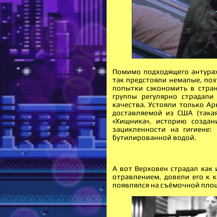
Помимо подходящего антураж
так предстояли немалые, поэ
попытки сэкономить в стра
группы регулярно страдали
качества. Устояли только Ар
доставляемой из США (така
«Хищника», историю создан
зацикленности на гигиене:
бутилированной водой.
А вот Верховен страдал как
отравлением, довели его к 
появлялся на съёмочной площ