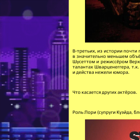
В-третьих, из истории почти
в значительно меньшем объё
Шусеттом и режиссёром Верх
талантах Шварценеггера, т.к
и действа нежели юмора.
Что касается других актёров.
Роль Лори (супруги Куэйда, б