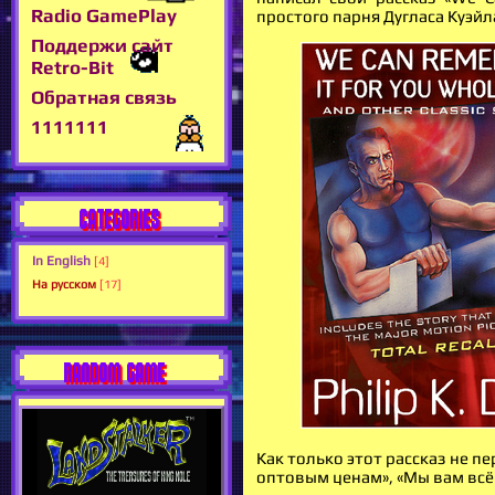
Radio GamePlay
простого парня Дугласа Куэйл
Поддержи сайт
Retro-Bit
Обратная связь
1111111
CATEGORIES
In English
[4]
На русском
[17]
RANDOM GAME
Как только этот рассказ не п
оптовым ценам», «Мы вам вс