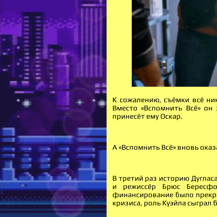
К сожалению, съёмки всё ник
Вместо «Вспомнить Всё» он 
принесёт ему Оскар.
А «Вспомнить Всё» вновь ока
В третий раз историю Дуглас
и режиссёр Брюс Бересфор
финансирование было прекращ
кризиса, роль Куэйла сыграл 