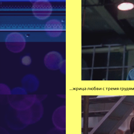
…жрица любви с тремя грудя