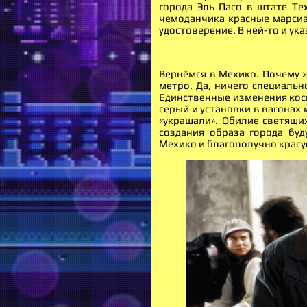
города Эль Пасо в штате Тех
чемоданчика красные марсиа
удостоверение. В ней-то и ука
Вернёмся в Мехико. Почему 
метро. Да, ничего специальн
Единственные изменения косн
серый и установки в вагонах
«украшали». Обилие светящи
создания образа города буд
Мехико и благополучно красуе