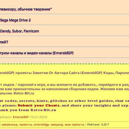
левизору, обычное творение"
ega Mega Drive 2
Dendy, Subor, Famicom
плей?
трим-каналы и видео-каналы (EmeraldGP)
raldGP) проекты Заметки От Автора Сайта (EmeraldGP) Коды, Пароли,
т кодов / паролей к игре, и вы желаете их добавить., перейдите в раз
м вам признательны за наполнение сборника кодов. Желаем вам х
льгии. Retro-Bit.ru
t codes, secrets, hints, glitches or other level guides, that c
n please:
Submit your Cheats.
and share your insights and exp
hank you from Retro-Bit.ru
Добавил
:
EmeraldGP
(16.01.2023)
:
эмереальд
,
проекты
,
emeraldgp
,
эмералд
,
мои проекты
|
Рейтинг
:
5.0
/
1