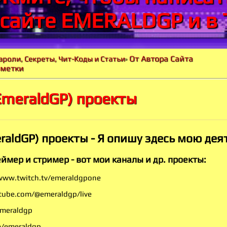
 сайте EMERALDGP и в 
От Автора Сайта
ароли, Секреты, Чит-Коды и Статьи
»
аметки
EmeraldGP) проекты
raldGP) проекты - Я опишу здесь мою дея
еймер и стример - вот мои каналы и др. проекты:
/www.twitch.tv/emeraldgpone
tube.com/@emeraldgp/live
emeraldgp
ve/emeraldgp