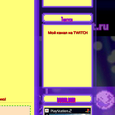
Twitch
Мой канал на TWITCH
DOWNLOAD!
ию!