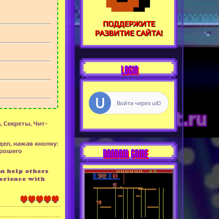
ПОДДЕРЖИТЕ
РАЗВИТИЕ САЙТА!
LOGIN
Войти через uID
 Секреты, Чит-
дел, нажав кнопку:
RANDOM GAME
орошего
an help others
erience with