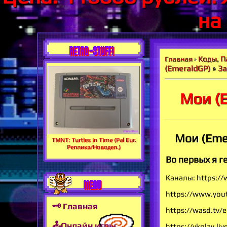
на
RETRO-STUFF!
Коды, П
Главная
»
(EmeraldGP)
»
З
Мои (
Мои (Eme
TMNT: Turtles in Time (Pal Eur.
Реплика/Новодел.)
Во первых я г
Каналы: https:/
MENU
https://www.you
🗝 Главная
https://wasd.tv/
🕹Онлайн игры
https://vkplay.li