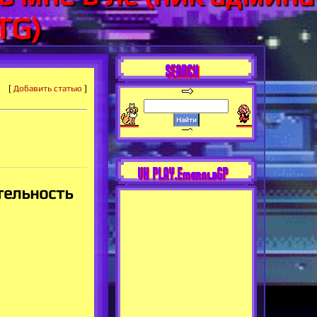
TG)
SEARCH
[
Добавить статью
]
VK PLAY.EmeraldGP
тельность