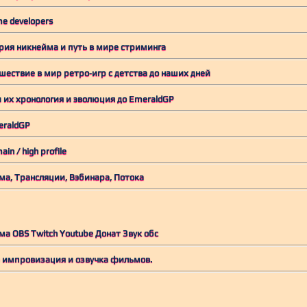
me developers
рия никнейма и путь в мире стриминга
шествие в мир ретро‑игр с детства до наших дней
 их хронология и эволюция до EmeraldGP
eraldGP
ain / high profile
ма, Трансляции, Вэбинара, Потока
а OBS Twitch Youtube Донат Звук обс
) импровизация и озвучка фильмов.