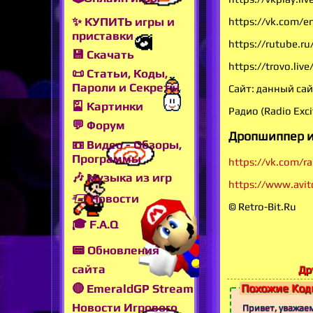
✨ КУПИТЬ игры и
https://vk.com/e
приставки
https://rutube.r
💾 Скачать
https://trovo.li
📜 Статьи, Коды,
Пароли и Секреты
Сайт: данный сай
🎴 Картинки
Радио (Radio Exci
💬 Форум
Дропшиппер и
📼 Видео - Обзоры,
Программы
https://vk.com/r
🎶 Музыка из игр
https://www.avit
🖅 Новости
© Retro-Bit.Ru
🎓 F.A.Q
📟 Обновления
сайта
Др
Похожие Коды
🔴 EmeraldGP Stream
Новости Игрового
Привет, уважае