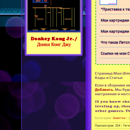
"Приставка к те
Мои картриджи S
Мои картриджи 
Donkey Kong Jr. /
Что такое Летс
Донки Конг Джу
Ссылки на мои С
Страница Мои (Eme
Коды и Статьи
Если в сборнике не
Добавить.
Мы буде
настроения и носта
If you know chea
leveling up, the
other gamers. T
Категория
:
Заметки
|
Просмотров
:
354
|
Теги