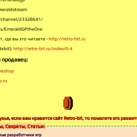
meraldstream
u/channel/23328641/
ve/s/EmeraldGPtheOne
т, где вы это читаете -
http://retro-bit.ru
tebit):
http://retro-bit.ru/index/0-4
 продавец:
areshop
o.ru
узья, если вам нравится сайт Retro-bit, то помогите его развит
, Секреты, Статьи:
мые разработчики игр