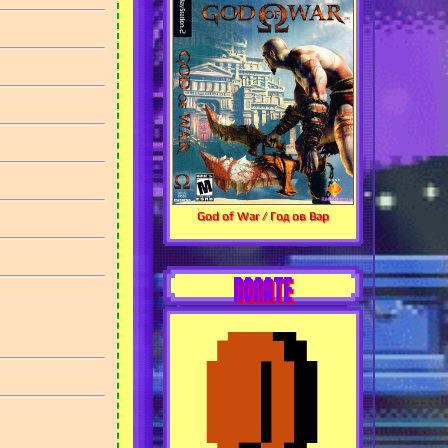
God of War / Год ов Вар
DONATE