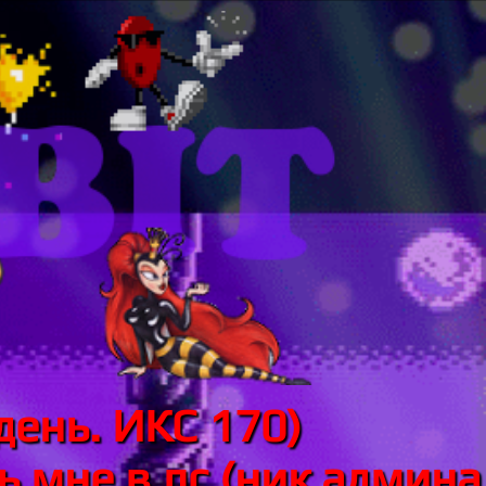
день. ИКС 170)
 мне в лс (ник админа