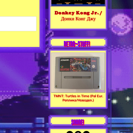
Donkey Kong Jr. /
Донки Конг Джу
RETRO-STUFF!
TMNT: Turtles in Time (Pal Eur.
Реплика/Новодел.)
SHARE!