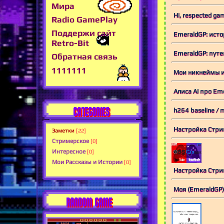
Мира
Hi, respected ga
Radio GamePlay
Поддержи сайт
EmeraldGP: исто
Retro-Bit
EmeraldGP: путе
Обратная связь
1111111
Мои никнеймы и
Алиса AI про Em
CATEGORIES
h264 baseline / m
Настройка Стри
Заметки
[22]
Стримерское
[0]
Интересное
[0]
Мои Рассказы и Истории
[0]
Настройка Стрим
Моя (EmeraldGP
RANDOM GAME