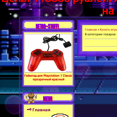
на
RETRO-STUFF!
Главная
»
Купить игр
В категории товаров
:
Геймпад для Playstation 1 Classic
прозрачный красный
MENU
🗝 Главная