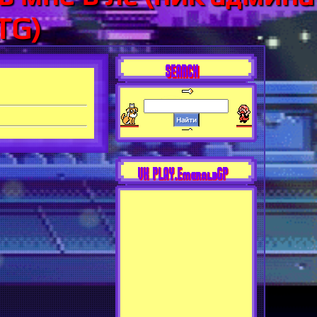
TG)
SEARCH
VK PLAY.EmeraldGP