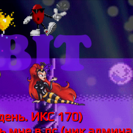
день. ИКС 170)
 мне в лс (ник админа