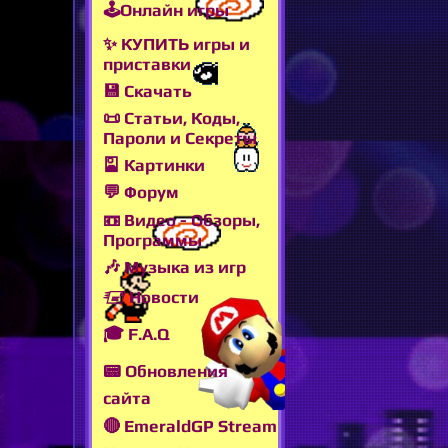
🕹Онлайн игры
✨ КУПИТЬ игры и
приставки
💾 Скачать
📜 Статьи, Коды,
Пароли и Секреты
🎴 Картинки
💬 Форум
📼 Видео - Обзоры,
Программы
🎶 Музыка из игр
🖅 Новости
🎓 F.A.Q
📟 Обновления
сайта
🔴 EmeraldGP Stream