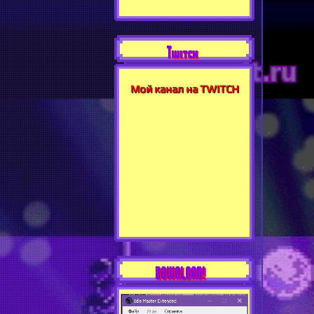
Twitch
Мой канал на TWITCH
DOWNLOAD!