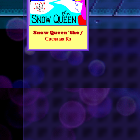
Snow Queen 'the /
Снежная Ко