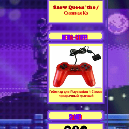
Snow Queen 'the /
Снежная Ко
RETRO-STUFF!
Геймпад для Playstation 1 Classic
прозрачный красный
SHARE!