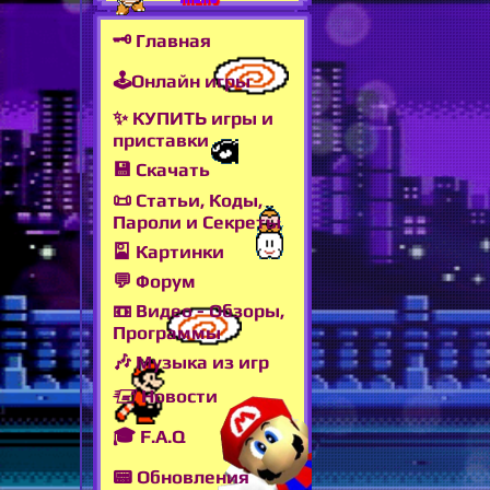
🗝 Главная
🕹Онлайн игры
✨ КУПИТЬ игры и
приставки
💾 Скачать
📜 Статьи, Коды,
Пароли и Секреты
🎴 Картинки
💬 Форум
📼 Видео - Обзоры,
Программы
🎶 Музыка из игр
🖅 Новости
🎓 F.A.Q
📟 Обновления