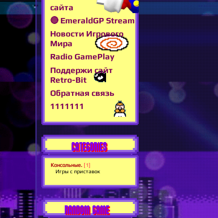
сайта
🔴 EmeraldGP Stream
Новости Игрового
Мира
Radio GamePlay
Поддержи сайт
Retro-Bit
Обратная связь
1111111
CATEGORIES
Консольные.
[1]
Игры с приставок
RANDOM GAME