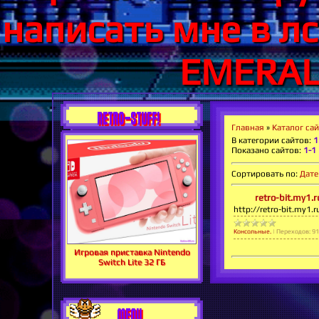
написать мне в лс
EMERALD
RETRO-STUFF!
Главная
»
Каталог са
В категории сайтов
:
1
Показано сайтов
:
1-1
Сортировать по
:
Дате
retro-bit.my1.r
http://retro-bit.my1.r
Консольные.
|
Переходов:
91
Игровая приставка Nintendo
Switch Lite 32 ГБ
MENU