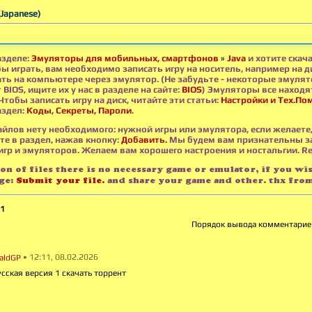
(Japanese)
азделе:
Эмуляторы для мобильных, смартфонов
»
Java
и хотите скач
ы играть, вам необходимо записать игру на носитель, например на д
ать на компьютере через эмулятор. (Не забудьте - некоторые эмуля
BIOS, ищите их у нас в разделе на сайте:
BIOS
) Эмуляторы все находя
Чтобы записать игру на диск, читайте эти статьи:
Настройки и Тех.По
аздел:
Коды, Секреты, Пароли
.
айлов нету необходимого: нужной игры или эмулятора, если желаете
те в раздел, нажав кнопку:
Добавить.
Мы будем вам признательны з
гр и эмуляторов. Желаем вам хорошего настроения и ностальгии. Ret
ion of files there is no necessary game or emulator, if you wi
age:
Submit your file.
and share your game and other. thx from
1
Порядок вывода комментарие
• 12:11, 08.02.2026
aldGP
усская версия 1 скачать торрент