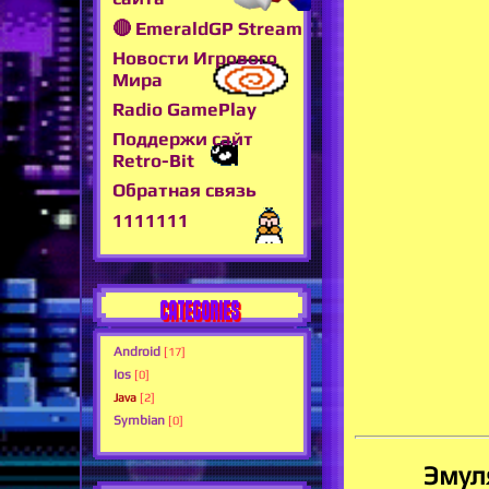
🔴 EmeraldGP Stream
Новости Игрового
Мира
Radio GamePlay
Поддержи сайт
Retro-Bit
Обратная связь
1111111
CATEGORIES
Android
[17]
Ios
[0]
Java
[2]
Symbian
[0]
Эмул