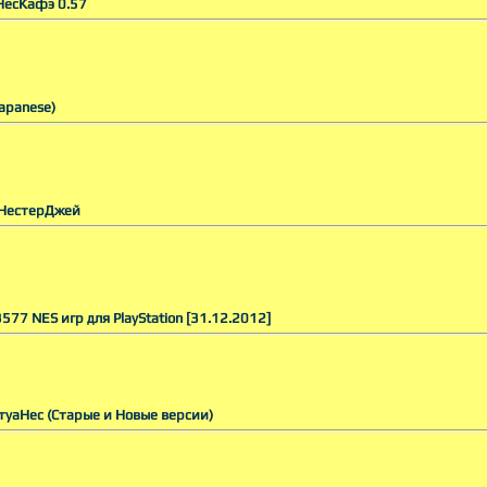
 НесКафэ 0.57
Japanese)
/ НестерДжей
3577 NES игр для PlayStation [31.12.2012]
ртуаНес (Старые и Новые версии)