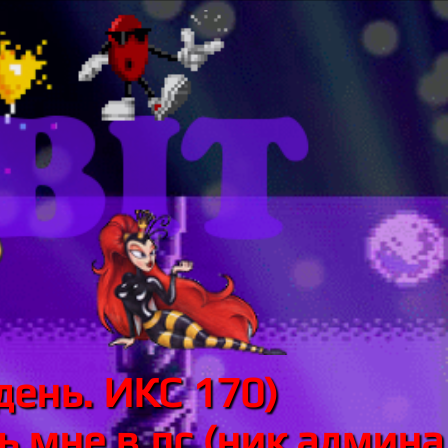
день. ИКС 170)
 мне в лс (ник админа