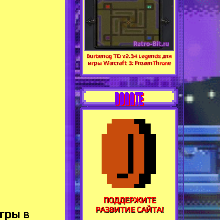
Burbenog TD v2.34 Legends для
игры Warcraft 3: FrozenThrone
DONATE
ПОДДЕРЖИТЕ
РАЗВИТИЕ САЙТА!
гры в