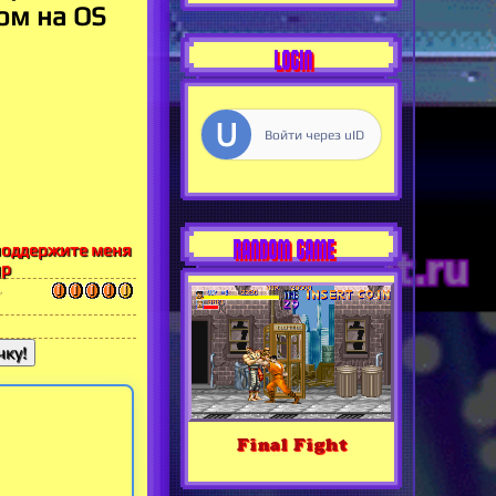
ом на OS
LOGIN
Войти через uID
RANDOM GAME
 поддержите меня
gp
,
ку!
Final Fight