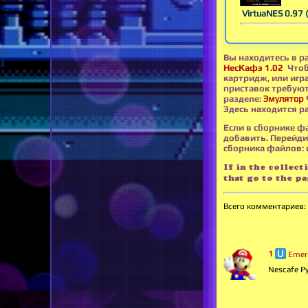
VirtuaNES 0.97 
Вы находитесь в р
НесКафэ 1.02
Чтоб
картридж, или игр
приставок требуют 
разделе:
Эмулятор
Здесь находится р
Если в сборнике ф
добавить. Перейди
сборника файлов: и
If in the collect
that go to the p
Всего комментариев
:
1
Emer
Nescafe Р