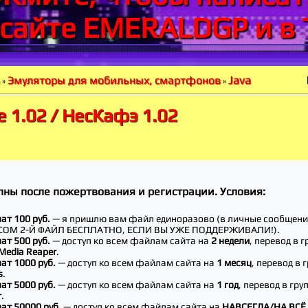
 сайте EMERALDGP и в 
Java
Эмуляторы для мобильных, смартфонов
»
»
 1.02 / НесКафэ 1.02
пны после пожертвования и регистрации. Условия:
ат 100 руб.
— я пришлю вам файл единоразово (в личные сообще
СОМ 2-Й ФАЙЛ БЕСПЛАТНО, ЕСЛИ ВЫ УЖЕ ПОДДЕРЖИВАЛИ!).
ат 500 руб.
— доступ ко всем файлам сайта на
2 недели
, перевод в г
Media Reaper
.
нат 1000 руб.
— доступ ко всем файлам сайта на
1 месяц
, перевод в 
s
.
нат 5000 руб.
— доступ ко всем файлам сайта на
1 год
, перевод в гру
r
.
нат 50000 руб.
— доступ ко всем файлам сайта на
НАВСЕГДА/НА ВСЁ