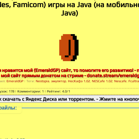
Nes, Famicom) игры на Java (на мобильн
Java)
м нравится мой (EmeraldGP) сайт, то помогите его развитию! -
 мой сайт прямым донатом на стриме - donate.stream/emerald
вил
:
EmeraldGP
|
Теги
:
Nestopia
,
эмулятор
,
НесКафэ 1.02
,
NESCafe 1.02
,
Nescafe
,
Fcultra
узок
:
178
|
Комментарии
:
1
|
Рейтинг
:
4.0
/
1
к скачать с Яндекс Диска или торрентом. - Жмите на кнопоч
файлы: