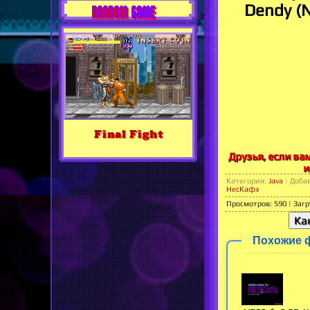
Dendy (
RANDOM GAME
Final Fight
Друзья, если ва
и
Категория
:
Java
|
Доба
НесКафэ
Просмотров
:
590
|
Загр
Ка
Похожие 