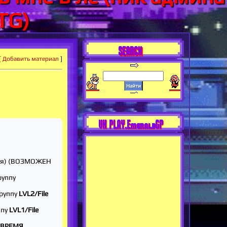
TG)
SEARCH
[
Добавить материал
]
VK PLAY.EmeraldGP
ния) (ВОЗМОЖЕН
руппу
группу
LVL2/File
ппу
LVL1/File
 ВРЕМЯ