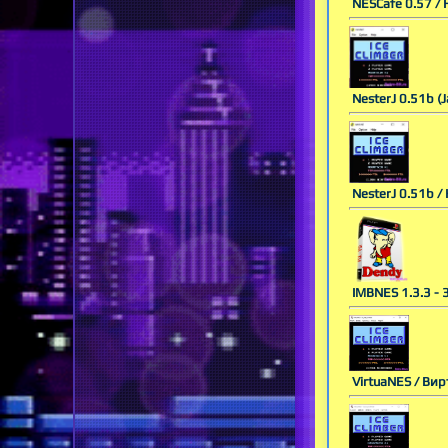
NESCafe 0.57 /
NesterJ 0.51b (
NesterJ 0.51b 
IMBNES 1.3.3 - 
VirtuaNES / Ви