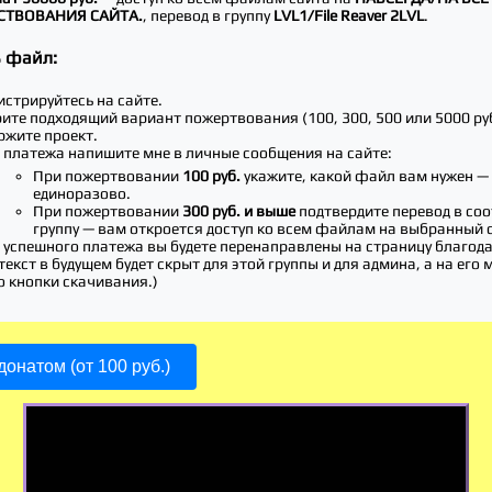
СТВОВАНИЯ САЙТА.
, перевод в группу
LVL1/File Reaver 2LVL
.
ь файл:
истрируйтесь на сайте.
ите подходящий вариант пожертвования (100, 300, 500 или 5000 руб
ржите проект.
 платежа напишите мне в личные сообщения на сайте:
При пожертвовании
100 руб.
укажите, какой файл вам нужен —
единоразово.
При пожертвовании
300 руб. и выше
подтвердите перевод в со
группу — вам откроется доступ ко всем файлам на выбранный 
 успешного платежа вы будете перенаправлены на страницу благод
текст в будущем будет скрыт для этой группы и для админа, а на его 
о кнопки скачивания.)
онатом (от 100 руб.)