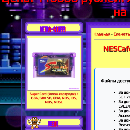
на
RETRO-STUFF!
Скачать
Главная
»
NESCafe
Файлы досту
За дон
Super Card (Флеш-картридж) /
БОНУ
GBA, GBA SP, GBM, NDS, IDS,
За дон
NDS, NDSL
LVL3/
За до
Acces
За до
MENU
Reave
За до