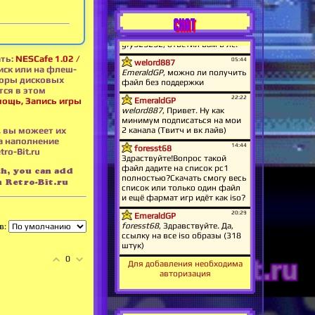
CHAT
ать:
NESCafe 1.02 /
иск или на флеш-
торы дисковых
тся в этом
мощь, Запись игры
, вы можеет их
а наполнение
ro-Bit.ru
sh, you can add
 Retro-Bit.ru
в:
0
Для добавления необходима
авторизация