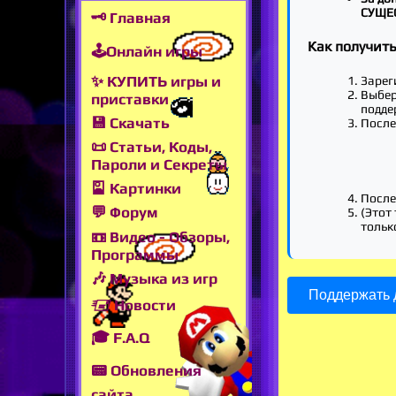
СУЩЕ
🗝 Главная
Как получит
🕹Онлайн игры
✨ КУПИТЬ игры и
Зарег
Выбер
приставки
подде
💾 Скачать
После
📜 Статьи, Коды,
Пароли и Секреты
🎴 Картинки
После
💬 Форум
(Этот 
тольк
📼 Видео - Обзоры,
Программы
🎶 Музыка из игр
Поддержать д
🖅 Новости
🎓 F.A.Q
📟 Обновления
сайта