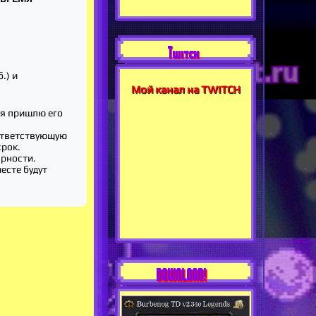
Twitch
.) и
Мой канал на TWITCH
 я пришлю его
ответствующую
срок.
арности.
месте будут
DOWNLOAD!