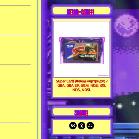
RETRO-STUFF!
Super Card (Флеш-картридж) /
GBA, GBA SP, GBM, NDS, IDS,
NDS, NDSL
SHARE!