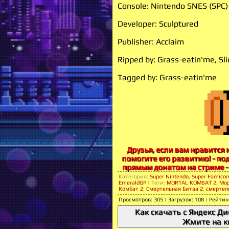
Console: Nintendo SNES (SPC)
Developer: Sculptured
Publisher: Acclaim
Ripped by: Grass-eatin'me, S
Tagged by: Grass-eatin'me
Друзья, если вам нравится м
помогите его развитию! - по
прямым донатом на стриме -
Категория
:
Super Nintendo, Super Famico
EmeraldGP
|
Теги
:
MORTAL KOMBAT 2
,
Мор
Комбат 2
,
Смертельная Битва 2
,
смертел
Просмотров
:
305
|
Загрузок
:
108
|
Рейтин
Как скачать с Яндекс Ди
Жмите на к