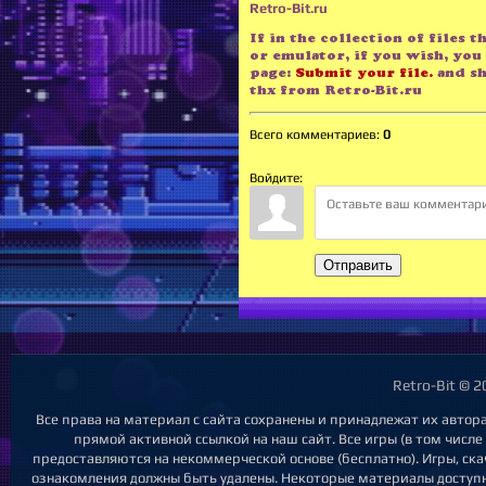
Retro-Bit.ru
If in the collection of files 
or emulator, if you wish, you 
page:
Submit your file.
and sh
thx from Retro-Bit.ru
Всего комментариев
:
0
Войдите:
Отправить
Retro-Bit © 
Все права на материал с сайта сохранены и принадлежат их автор
прямой активной ссылкой на наш сайт. Все игры (в том числе
предоставляются на некоммерческой основе (бесплатно). Игры, ска
ознакомления должны быть удалены. Некоторые материалы доступны