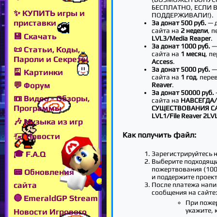
БЕСПЛАТНО, ЕСЛИ 
✨ КУПИТЬ игры и
ПОДДЕРЖИВАЛИ!).
приставки
За донат 500 руб.
— 
сайта на
2 недели
, 
💾 Скачать
LVL3/Media Reaper
.
За донат 1000 руб.
—
📜 Статьи, Коды,
сайта на
1 месяц
, п
Пароли и Секреты
Access
.
За донат 5000 руб.
—
🎴 Картинки
сайта на
1 год
, пере
💬 Форум
Reaver
.
За донат 50000 руб.
📼 Видео - Обзоры,
сайта на
НАВСЕГДА/
Программы
СУЩЕСТВОВАНИЯ С
LVL1/File Reaver 2LV
🎶 Музыка из игр
Как получить файл:
🖅 Новости
🎓 F.A.Q
Зарегистрируйтесь н
Выберите подходящ
пожертвования (100,
📟 Обновления
и поддержите проект
сайта
После платежа напи
сообщения на сайте
🔴 EmeraldGP Stream
При поже
укажите, 
Новости Игрового