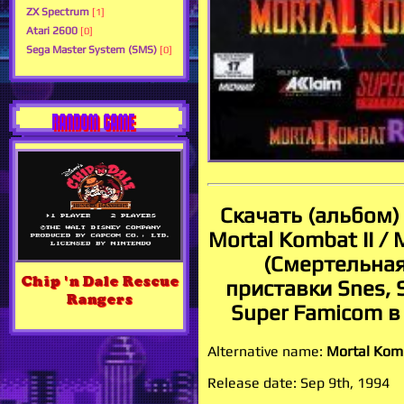
ZX Spectrum
[1]
Atari 2600
[0]
Sega Master System (SMS)
[0]
RANDOM GAME
Скачать (альбом)
Mortal Kombat II /
(Смертельная 
Chip 'n Dale Rescue
приставки Snes, 
Rangers
Super Famicom 
Alternative name:
Mortal Komb
Release date: Sep 9th, 1994