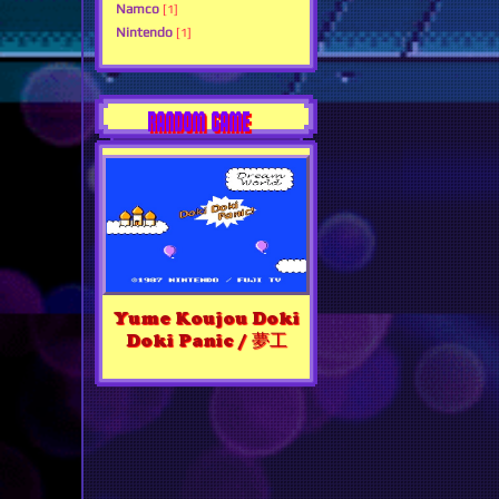
Namco
[1]
Nintendo
[1]
RANDOM GAME
Yume Koujou Doki
Doki Panic / 夢工