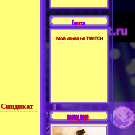
Twitch
Мой канал на TWITCH
 Синдикат
DOWNLOAD!