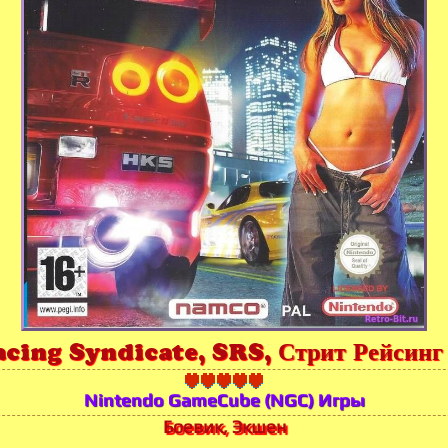
cing Syndicate, SRS, Стрит Рейсинг
Nintendo GameCube (NGC) Игры
Боевик, Экшен