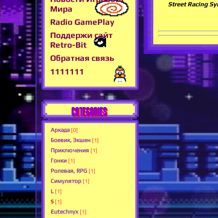
Street Racing Sy
Мира
Radio GamePlay
Поддержи сайт
Retro-Bit
Обратная связь
1111111
CATEGORIES
Аркада
[0]
Боевик, Экшен
[1]
Приключения
[1]
Гонки
[1]
Ролевая, RPG
[1]
Симулятор
[1]
L
[1]
S
[1]
Eutechnyx
[1]