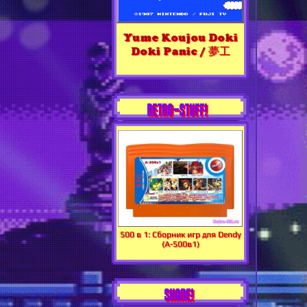
Yume Koujou Doki
Doki Panic / 夢工
RETRO-STUFF!
500 в 1: Сборник игр для Dendy
(А-500в1)
SHARE!