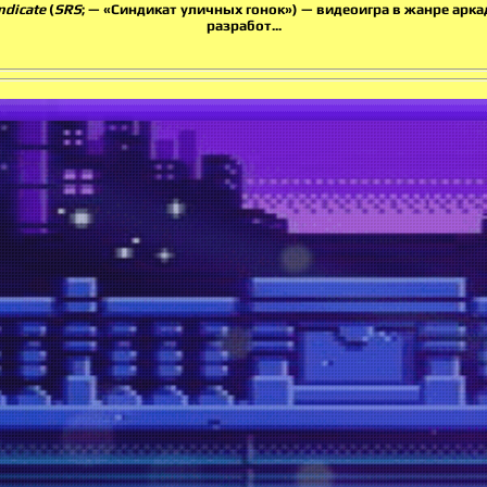
ndicate
(
SRS
; — «Синдикат уличных гонок») — видеоигра в жанре арка
разработ...