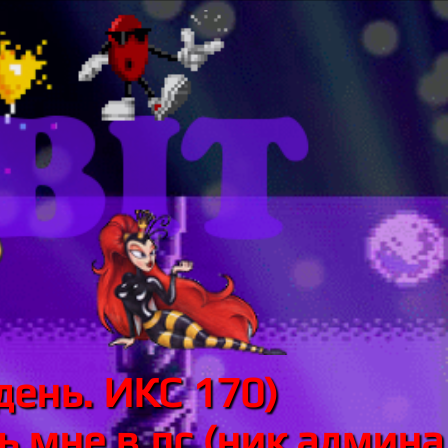
день. ИКС 170)
 мне в лс (ник админа