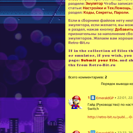
разделе:
Эмулятор
Чтобы записать
статьи:
Настройки и Тех.Помощь,
раздел:
Коды, Секреты, Пароли
.
Если в сборнике файлов нету не
эмулятора, если желаете, вы мож
в раздел, нажав кнопку:
Добавить
признательны за наполнение сбо
эмуляторов. Желаем вам хорошег
Retro-Bit.ru
If in the collection of files 
or emulator, if you wish, you 
page:
Submit your file.
and sh
thx from Retro-Bit.ru
Всего комментариев
:
2
Порядок вывода к
1
• 22:01, 2
EmeraldGP
Гайд (Руководство) по наст
Switch
http://retro-bit.ru/publ....-
2
• 22:23, 2
EmeraldGP