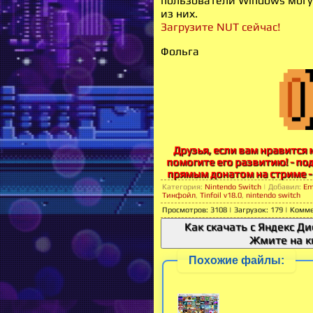
пользователи Windows могу
из них.
Загрузите NUT сейчас!
Фольга
Друзья, если вам нравится м
помогите его развитию! - по
прямым донатом на стриме -
Категория
:
Nintendo Switch
|
Добавил
:
Em
Тинфойл
,
Tinfoil v18.0
,
nintendo switch
Просмотров
:
3108
|
Загрузок
:
179
|
Комм
Как скачать с Яндекс Ди
Жмите на к
Похожие файлы: