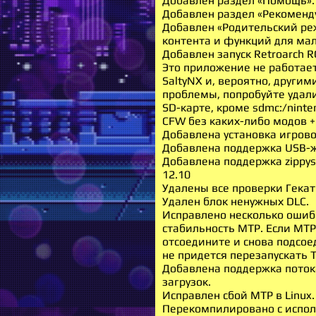
Добавлен раздел «Помощь».
Добавлен раздел «Рекоменду
Добавлен «Родительский р
контента и функций для мал
Добавлен запуск Retroarch 
Это приложение не работает 
SaltyNX и, вероятно, другими
проблемы, попробуйте удал
SD-карте, кроме sdmc:/ninte
CFW без каких-либо модов + t
Добавлена ​​установка игров
Добавлена ​​поддержка USB-
Добавлена ​​поддержка zippys
12.10
Удалены все проверки Гекат
Удален блок ненужных DLC.
Исправлено несколько ошиб
стабильность MTP. Если MTP
отсоедините и снова подсое
не придется перезапускать Ti
Добавлена ​​поддержка поток
загрузок.
Исправлен сбой MTP в Linux.
Перекомпилировано с испо