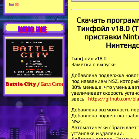
Ios
[0]
Скачать програм
Тинфойл v18.0 (Ti
RANDOM GAME
приставки Nint
Нинтендо
Тинфойл v18.0
Заметки о выпуске
Добавлена ​​поддержка ново
под названием NSZ, которы
Battle City / Батл Сити
80% меньше, что уменьшает
увеличивает скорость устан
здесь:
https://github.com/bl
Добавлена ​​возможность пе
Добавлена ​​поддержка «заб
NSZ.
Автоматически сбрасывает 
установке и удалении.