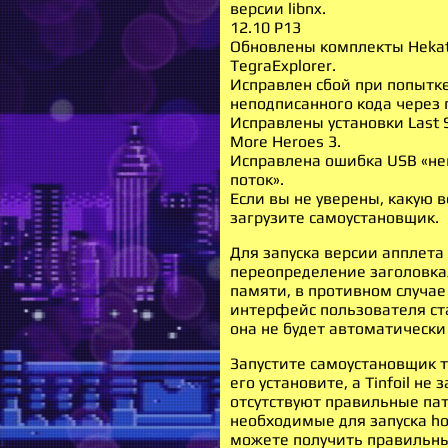
версии libnx.
12.10 Р13
Обновлены комплекты Hekate
TegraExplorer.
Исправлен сбой при попытке
неподписанного кода через 
Исправлены установки Last S
More Heroes 3.
Исправлена ​​ошибка USB «н
поток».
Если вы не уверены, какую 
загрузите самоустановщик.
Для запуска версии апплета
переопределение заголовк
памяти, в противном случае
интерфейс пользователя ста
она не будет автоматически
Запустите самоустановщик т
его установите, а Tinfoil не 
отсутствуют правильные пат
необходимые для запуска ho
можете получить правильны