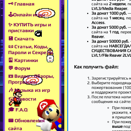
🗝 Главная
сайта на
2 недели
, 
LVL3/Media Reaper
.
За донат 1000 руб.
—
🕹Онлайн игры
сайта на
1 месяц
, п
Access
.
✨ КУПИТЬ игры и
За донат 5000 руб.
—
приставки
сайта на
1 год
, пере
Reaver
.
💾 Скачать
За донат 50000 руб.
📜 Статьи, Коды,
сайта на
НАВСЕГДА/
СУЩЕСТВОВАНИЯ С
Пароли и Секреты
LVL1/File Reaver 2LV
🎴 Картинки
Как получить файл:
💬 Форум
📼 Видео - Обзоры,
Зарегистрируйтесь н
Программы
Выберите подходящ
пожертвования (100,
🎶 Музыка из игр
и поддержите проект
После платежа напи
🖅 Новости
сообщения на сайте
При поже
🎓 F.A.Q
укажите, 
я пришлю
📟 Обновления
При поже
выше
подт
сайта
соответс