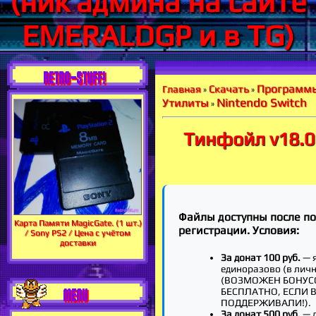
(ник админа на сайте
EMERALDGP и в TG)
RETRO-STUFF!
Программ
Скачать
Главная
»
»
Nintendo Switch
Утилиты
»
Тинфойл v18.0
Файлы доступны после п
Карта Памяти MagicGate. (1 шт.)
регистрации. Условия:
/ Sony PS2 / Цена с учётом
доставки
За донат 100 руб.
— 
единоразово (в лич
(ВОЗМОЖЕН БОНУС
MENU
БЕСПЛАТНО, ЕСЛИ 
ПОДДЕРЖИВАЛИ!).
За донат 500 руб.
— 