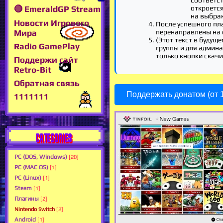
откроетс
🔴 EmeraldGP Stream
на выбра
Новости Игрового
После успешного пл
Мира
перенаправлены на 
(Этот текст в будуще
Radio GamePlay
группы и для админа,
только кнопки скачи
Поддержи сайт
Retro-Bit
Обратная связь
Поддержать донатом (от 1
1111111
CATEGORIES
PC (DOS, Windows)
[20]
PC (MAC OS)
[1]
PC (Linux)
[1]
Steam
[1]
Плагины
[2]
Nintendo Switch
[2]
Android
[1]