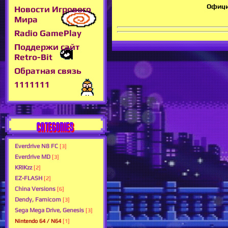
Офици.
Новости Игрового
Мира
Radio GamePlay
Поддержи сайт
Retro-Bit
Обратная связь
1111111
CATEGORIES
Everdrive N8 FC
[3]
Everdrive MD
[3]
KRIKzz
[2]
EZ-FLASH
[2]
Сhina Versions
[6]
Dendy, Famicom
[3]
Sega Mega Drive, Genesis
[3]
Nintendo 64 / N64
[1]