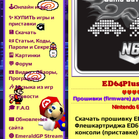
🕹Онлайн игры
✨ КУПИТЬ игры и
приставки
💾 Скачать
📜 Статьи, Коды,
Пароли и Секреты
🎴 Картинки
💬 Форум
📼 Видео - Обзоры,
Программы
ED64Plus
🎶 Музыка из игр
🖅 Новости
Прошивки (firmware) 
Nintendo 6
🎓 F.A.Q
Скачать прошивку ED
📟 Обновления
Флешкартриджа ED64
сайта
консоли (приставке)
🔴 EmeraldGP Stream