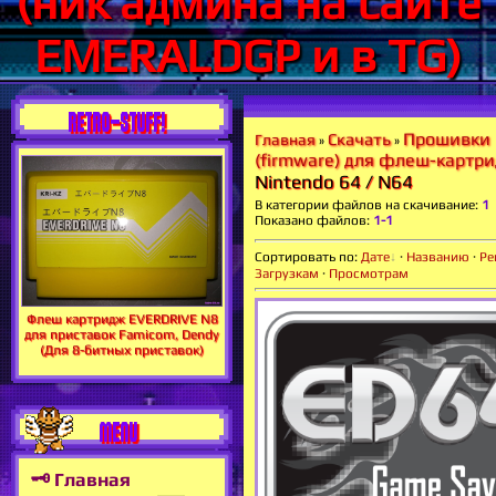
(ник админа на сайте
EMERALDGP и в TG)
RETRO-STUFF!
Прошивки
Скачать
Главная
»
»
(firmware) для флеш-картр
Nintendo 64 / N64
В категории файлов на скачивание
:
1
Показано файлов
:
1-1
Сортировать по
:
Дате
·
Названию
·
Ре
Загрузкам
·
Просмотрам
Флеш картридж EVERDRIVE N8
для приставок Famicom, Dendy
(Для 8-битных приставок)
MENU
🗝 Главная