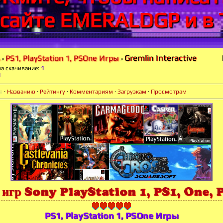
 сайте EMERALDGP и в 
Gremlin Interactive
PS1, PlayStation 1, PSOne Игры
»
»
на скачивание
:
1
1
·
Названию
·
Рейтингу
·
Комментариям
·
Загрузкам
·
Просмотрам
 игр Sony PlayStation 1, PS1, One, 
PS1, PlayStation 1, PSOne Игры