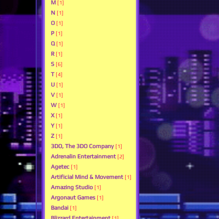
M
[1]
N
[1]
O
[1]
P
[1]
Q
[1]
R
[1]
S
[6]
T
[4]
U
[1]
V
[1]
W
[1]
X
[1]
Y
[1]
Z
[1]
3DO, The 3DO Company
[1]
Adrenalin Entertainment
[2]
Agetec
[1]
Artificial Mind & Movement
[1]
Amazing Studio
[1]
Argonaut Games
[1]
Bandai
[1]
Blizzard Entertainment
[1]