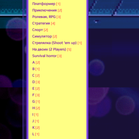
Платформер
[1]
Приключения
[2]
Ролевая, RPG
[3]
Стратегия
[4]
Спорт
[2]
Симулятор
[2]
Стрелялка (Shoot 'em up)
[1]
На двоих (2 Players)
[5]
Survival horror
[3]
A
[2]
B
[1]
C
[2]
D
[3]
E
[2]
F
[3]
G
[1]
H
[2]
I
[1]
J
[1]
K
[2]
L
[1]