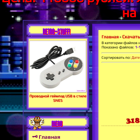
на
RETRO-STUFF!
Скачать
Главная
»
В категории файлов 
Показано файлов
:
1-
Сортировать по
:
Дате
Проводной геймпад USB в стиле
SNES
318
MENU
🗝 Главная