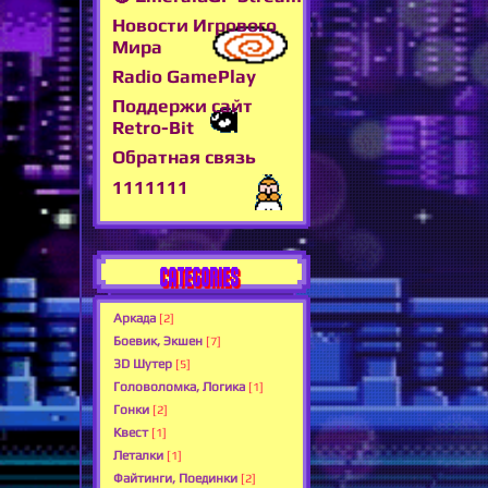
Новости Игрового
Мира
Radio GamePlay
Поддержи сайт
Retro-Bit
Обратная связь
1111111
CATEGORIES
Аркада
[2]
Боевик, Экшен
[7]
3D Шутер
[5]
Головоломка, Логика
[1]
Гонки
[2]
Квест
[1]
Леталки
[1]
Файтинги, Поединки
[2]