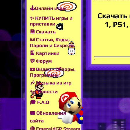
🕹Онлайн игры
Скачать 
✨ КУПИТЬ игры и
1, PS1
приставки
💾 Скачать
📜 Статьи, Коды,
Пароли и Секреты
🎴 Картинки
💬 Форум
📼 Видео - Обзоры,
Программы
🎶 Музыка из игр
🖅 Новости
🎓 F.A.Q
📟 Обновления
сайта
🔴 EmeraldGP Stream