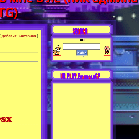
TG)
SEARCH
[
Добавить материал
]
VK PLAY.EmeraldGP
PSX