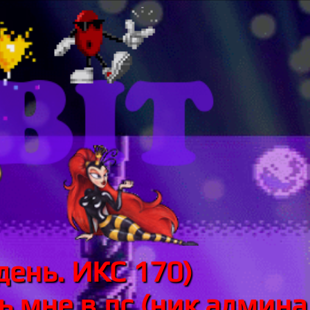
день. ИКС 170)
 мне в лс (ник админа