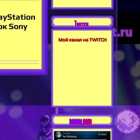
ayStation
Twitch
ок Sony
Мой канал на TWITCH
DOWNLOAD!