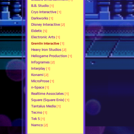
B.B. Studio
[1]
Cryo Interactive
[1]
Darkworks
[1]
Disney Interactive
[2]
Eidetic
[5]
Electronic Arts
[1]
Gremlin Interactive
[1]
Heavy Iron Studios
[2]
Heliogame Production
[1]
Infogrames
[2]
Interplay
[1]
Konami
[2]
MicroProse
[1]
n-Space
[1]
Realtime Associates
[1]
Square (Square Enix)
[1]
Tantalus Media
[1]
Tecmo
[1]
Tek 5
[1]
Namco
[2]