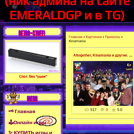
(ник админа на сайте
EMERALDGP и в TG)
RETRO-STUFF!
Главная
»
Картинки
»
Приколы
»
Kinamania
Altogether, Kinamania и другие. chervepedia.com
24.05.2021
Слот. без "ушек"
Altogether, Kinamania и другие.
chervepedia.com
EmeraldGP
MENU
517
0
5.0
🗝 Главная
🕹Онлайн игры
✨ КУПИТЬ игры и