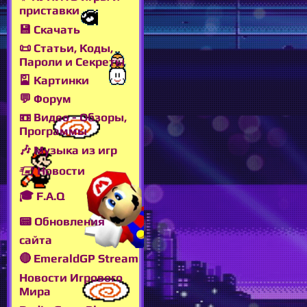
приставки
💾 Скачать
📜 Статьи, Коды,
Пароли и Секреты
🎴 Картинки
💬 Форум
📼 Видео - Обзоры,
Программы
🎶 Музыка из игр
🖅 Новости
🎓 F.A.Q
📟 Обновления
сайта
🔴 EmeraldGP Stream
Новости Игрового
Мира