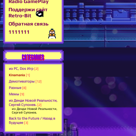
Radio GamePlay
Поддержи сайт
Retro-Bit
Обратная связь
1111111
CATEGORIES
из PC, Dos Игр
[2]
Kinamania
[1]
Демотиваторы
[12]
Разные
[8]
Мемы
[9]
из Денди Новой Реальности,
Сергей Супонев.
[2]
из Денди Новой Реальности,
Сергей Супонев.
Back to the Future / Назад в
будущее
[3]