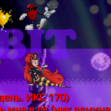
день. ИКС 170)
 мне в лс (ник админа