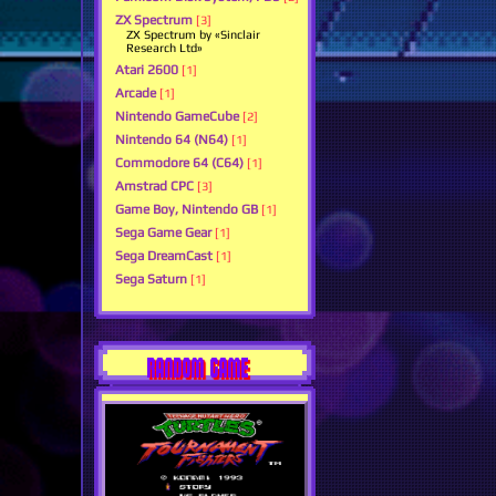
ZX Spectrum
[3]
ZX Spectrum by «Sinclair
Research Ltd»
Atari 2600
[1]
Arcade
[1]
Nintendo GameCube
[2]
Nintendo 64 (N64)
[1]
Commodore 64 (C64)
[1]
Amstrad CPC
[3]
Game Boy, Nintendo GB
[1]
Sega Game Gear
[1]
Sega DreamCast
[1]
Sega Saturn
[1]
RANDOM GAME