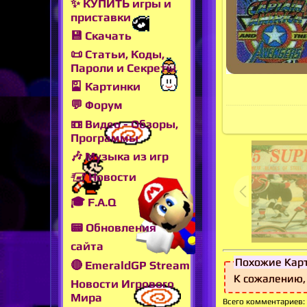
✨ КУПИТЬ игры и
приставки
💾 Скачать
📜 Статьи, Коды,
Пароли и Секреты
🎴 Картинки
💬 Форум
📼 Видео - Обзоры,
Программы
🎶 Музыка из игр
🖅 Новости
🎓 F.A.Q
📟 Обновления
сайта
Похожие Кар
🔴 EmeraldGP Stream
К сожалению,
Новости Игрового
Мира
Всего комментариев
: