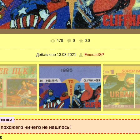
478
0
0.0
Добавлено
13.03.2021
EmeraldGP
тинки:
 похожего ничего не нашлось!
0