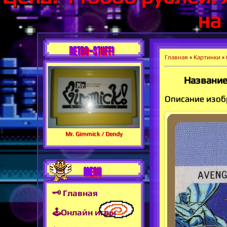
на
RETRO-STUFF!
Главная
»
Картинки
»
Название 
Описание изобра
Mr. Gimmick / Dendy
MENU
🗝 Главная
🕹Онлайн игры