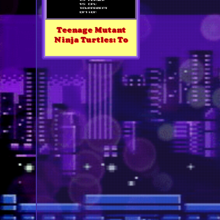
Teenage Mutant
Ninja Turtles: To