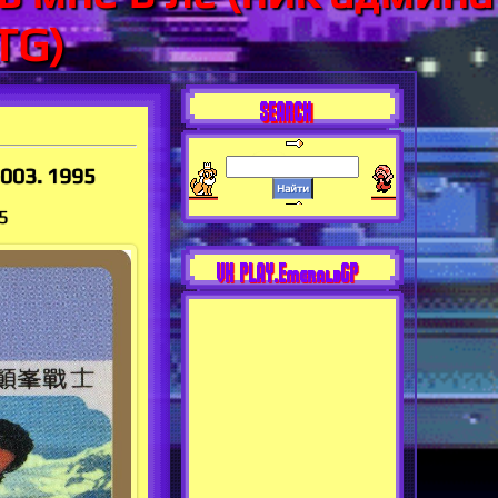
TG)
SEARCH
-003. 1995
5
VK PLAY.EmeraldGP