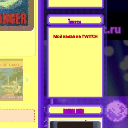
Twitch
Мой канал на TWITCH
DOWNLOAD!