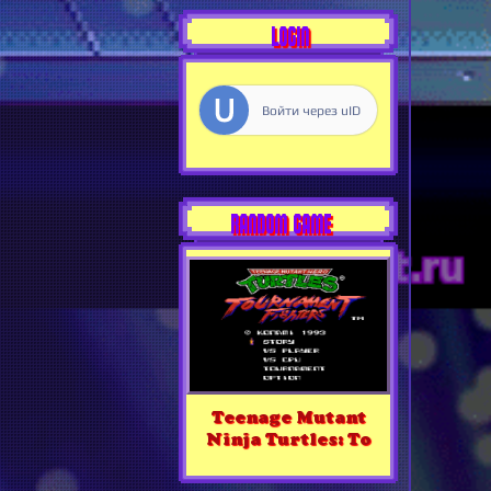
LOGIN
Войти через uID
RANDOM GAME
Teenage Mutant
Ninja Turtles: To