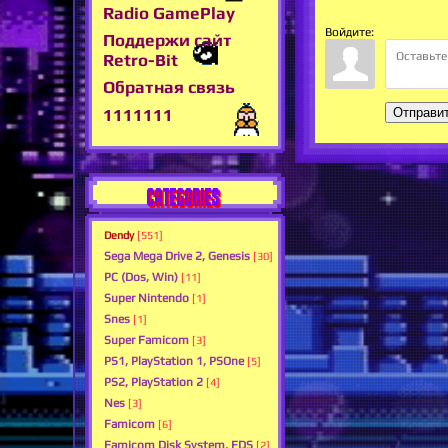
Radio GamePlay
Войдите:
Поддержи сайт
Retro-Bit
Обратная связь
1111111
Отправи
CATEGORIES
Dendy
[551]
Sega Mega Drive 2, Genesis
[30]
PC (Dos, Win)
[11]
Super Nintendo
[1]
Snes
[1]
Super Famicom
[3]
PS1, PlayStation 1, PSOne
[5]
PS2, PlayStation 2
[4]
Nes
[3]
Famicom
[6]
Famicom Disk System, FDS
[2]