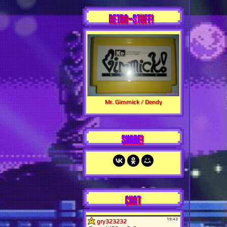
RETRO-STUFF!
Mr. Gimmick / Dendy
SHARE!
CHAT