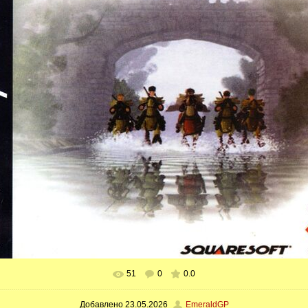
51
0
0.0
В реальном размере
2004x2000
/ 866.5Kb
Добавлено
23.05.2026
EmeraldGP