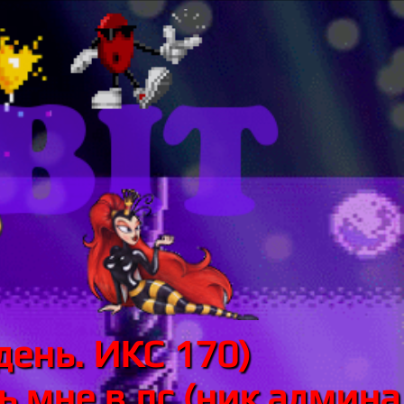
день. ИКС 170)
 мне в лс (ник админа