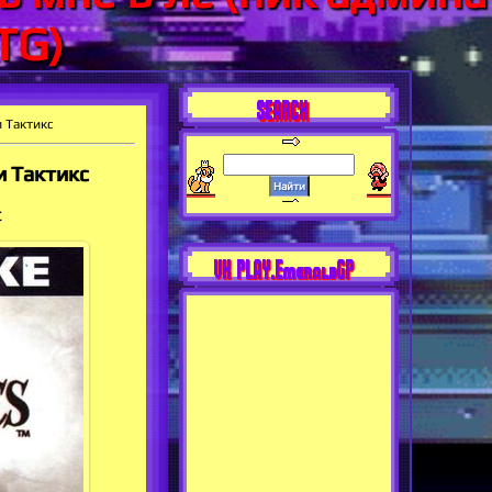
TG)
SEARCH
и Тактикс
и Тактикс
с
VK PLAY.EmeraldGP