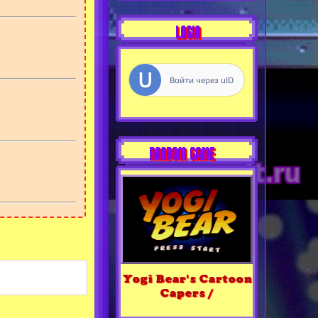
LOGIN
Войти через uID
RANDOM GAME
Yogi Bear's Cartoon
Capers /