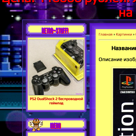
на
RETRO-STUFF!
Главная
»
Картинки
»
Название
Описание изобр
PS2 DualShock 2 беспроводной
геймпад
MENU