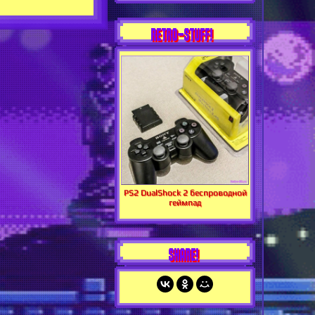
RETRO-STUFF!
PS2 DualShock 2 беспроводной
геймпад
SHARE!