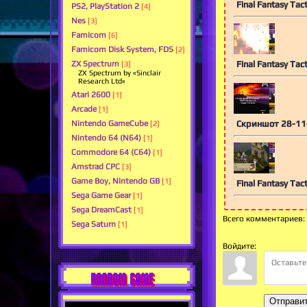
Final Fantasy Tact
PS2, PlayStation 2
[4]
Nes
[3]
Famicom
[6]
Famicom Disk System, FDS
[2]
Final Fantasy Tact
ZX Spectrum
[3]
ZX Spectrum by «Sinclair
Research Ltd»
Atari 2600
[1]
Arcade
[1]
Скриншот 28-11
Nintendo GameCube
[2]
Nintendo 64 (N64)
[1]
Commodore 64 (C64)
[1]
Amstrad CPC
[3]
Game Boy, Nintendo GB
[1]
Final Fantasy Tact
Sega Game Gear
[1]
Sega DreamCast
[1]
Всего комментариев
:
Sega Saturn
[1]
Войдите:
RANDOM GAME
Отправи