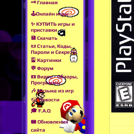
🗝 Главная
🕹Онлайн игры
✨ КУПИТЬ игры и
приставки
💾 Скачать
📜 Статьи, Коды,
Пароли и Секреты
🎴 Картинки
💬 Форум
📼 Видео - Обзоры,
Программы
🎶 Музыка из игр
🖅 Новости
🎓 F.A.Q
📟 Обновления
сайта