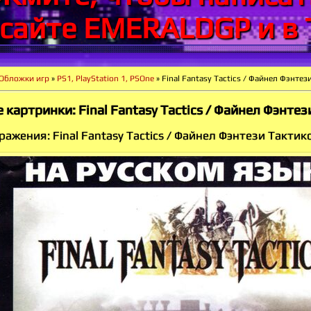
 сайте EMERALDGP и в 
Обложки игр
»
PS1, PlayStation 1, PSOne
» Final Fantasy Tactics / Файнел Фэнтез
 картринки: Final Fantasy Tactics / Файнел Фэнтез
ажения: Final Fantasy Tactics / Файнел Фэнтези Тактик