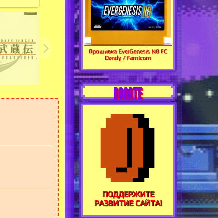
Прошивка EverGenesis N8 FC
Dendy / Famicom
DONATE
ПОДДЕРЖИТЕ
РАЗВИТИЕ САЙТА!