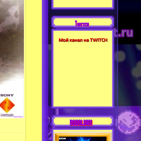
Twitch
Мой канал на TWITCH
DOWNLOAD!