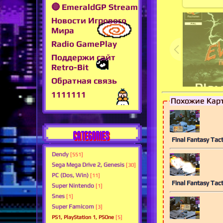
🔴 EmeraldGP Stream
Новости Игрового
Мира
Radio GamePlay
Поддержи сайт
Retro-Bit
Обратная связь
1111111
Похожие Кар
CATEGORIES
Final Fantasy Tact
Dendy
[551]
Sega Mega Drive 2, Genesis
[30]
PC (Dos, Win)
[11]
Final Fantasy Tact
Super Nintendo
[1]
Snes
[1]
Super Famicom
[3]
PS1, PlayStation 1, PSOne
[5]