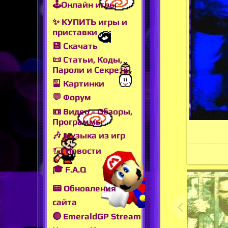
🕹Онлайн игры
✨ КУПИТЬ игры и
приставки
💾 Скачать
📜 Статьи, Коды,
Пароли и Секреты
🎴 Картинки
💬 Форум
📼 Видео - Обзоры,
Программы
🎶 Музыка из игр
🖅 Новости
🎓 F.A.Q
📟 Обновления
сайта
🔴 EmeraldGP Stream