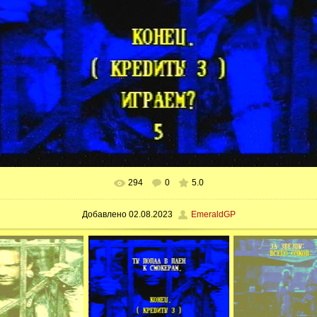
294
0
5.0
В реальном размере
1175x899
/ 117.7Kb
Добавлено
02.08.2023
EmeraldGP