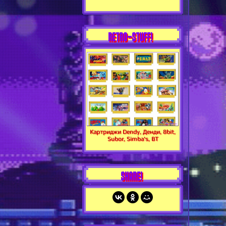
RETRO-STUFF!
Картриджи Dendy, Денди, 8bit,
Subor, Simba's, BT
SHARE!