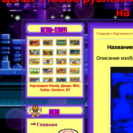
на
RETRO-STUFF!
Главная
»
Картинки
»
Название
Описание изоб
Картриджи Dendy, Денди, 8bit,
Subor, Simba's, BT
MENU
🗝 Главная