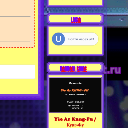
LOGIN
Войти через uID
RANDOM GAME
Yie Ar Kung-Fu /
Кунг-Фу