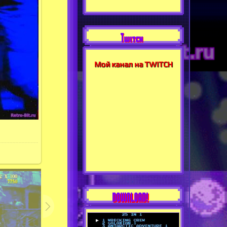
Twitch
Мой канал на TWITCH
DOWNLOAD!