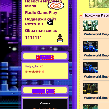
Новости Игрового
Мира
Radio GamePlay
Похожие Кар
Поддержи сайт
Retro-Bit
Обратная связь
Waterworld, Вод
1111111
Waterworld, Вод
CATEGORIES
Kotya_Ra
[57]
EmeraldGP
[41]
Waterworld, Вод
RANDOM GAME
Waterworld, Вод