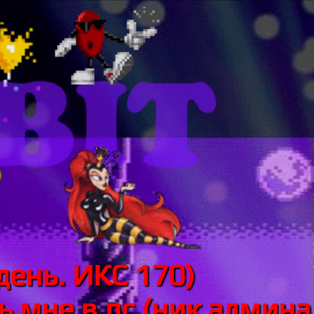
день. ИКС 170)
 мне в лс (ник админа