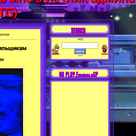
TG)
SEARCH
щикам
рильщикам
ам
VK PLAY.EmeraldGP