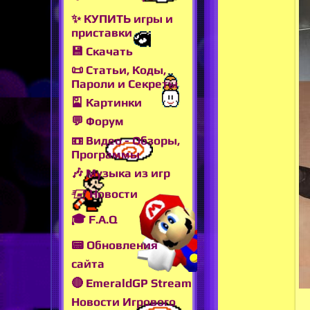
✨ КУПИТЬ игры и
приставки
💾 Скачать
📜 Статьи, Коды,
Пароли и Секреты
🎴 Картинки
💬 Форум
📼 Видео - Обзоры,
Программы
🎶 Музыка из игр
🖅 Новости
🎓 F.A.Q
📟 Обновления
сайта
🔴 EmeraldGP Stream
Новости Игрового