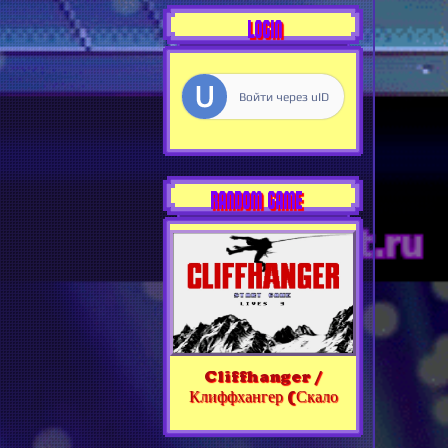
LOGIN
Войти через uID
RANDOM GAME
Cliffhanger /
Клиффхангер (Скало