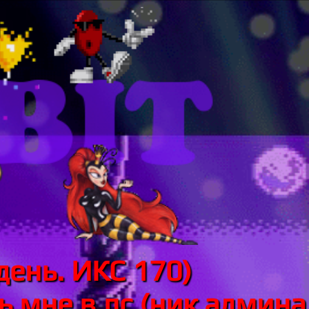
день. ИКС 170)
 мне в лс (ник админа