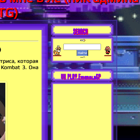
TG)
SEARCH
)
ктриса, которая
 Kombat 3. Она
VK PLAY.EmeraldGP