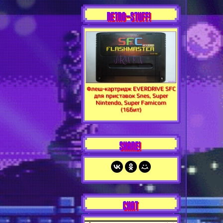
RETRO-STUFF!
Флеш-картридж EVERDRIVE SFC
для приставок Snes, Super
Nintendo, Super Famicom
(16бит)
SHARE!
CHAT