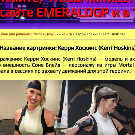
 сайте EMERALDGP и в 
Обои для рабочего стола
»
Девушки из игр
» Керри Хоскинс (Kerri Hoskins)
Название картринки: Керри Хоскинс (Kerri Hoskins
ажения: Керри Хоскинс (Kerri Hoskins) — модель и а
 внешность Соне Блейд — персонажу из игры Mortal
ала в сессиях по захвату движений для этой героини.