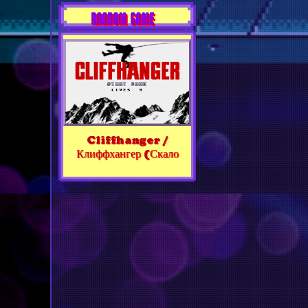
RANDOM GAME
Cliffhanger /
Клиффхангер (Скало