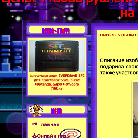
на
RETRO-STUFF!
Главная
»
Картинки
»
Описание изобр
подарила свою
также участвов
Флеш-картридж EVERDRIVE SFC
для приставок Snes, Super
Nintendo, Super Famicom
(16бит)
MENU
🗝 Главная
🕹Онлайн игры