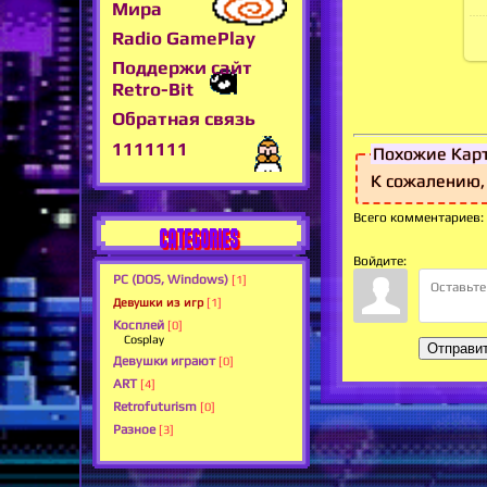
Мира
Radio GamePlay
Поддержи сайт
Retro-Bit
Обратная связь
1111111
Похожие Кар
К сожалению,
Всего комментариев
:
CATEGORIES
Войдите:
PC (DOS, Windows)
[1]
Девушки из игр
[1]
Косплей
[0]
Cosplay
Отправи
Девушки играют
[0]
ART
[4]
Retrofuturism
[0]
Разное
[3]