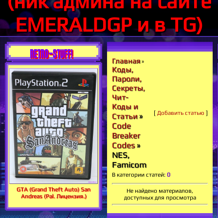
(ник админа на сайте
EMERALDGP и в TG)
RETRO-STUFF!
Главная
»
Коды,
Пароли,
Секреты,
Чит-
Коды и
[
Добавить статью
]
»
Статьи
Code
Breaker
Codes
»
NES,
Famicom
В категории статей
:
0
GTA (Grand Theft Auto) San
Не найдено материалов,
Andreas (Pal. Лицензия.)
доступных для просмотра