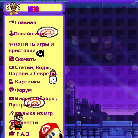
MENU
🗝 Главная
🕹Онлайн игры
✨ КУПИТЬ игры и
приставки
💾 Скачать
📜 Статьи, Коды,
Пароли и Секреты
🎴 Картинки
💬 Форум
📼 Видео - Обзоры,
Программы
🎶 Музыка из игр
🖅 Новости
🎓 F.A.Q