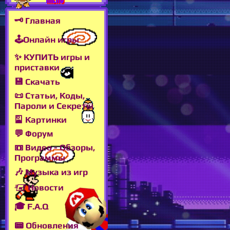
🗝 Главная
🕹Онлайн игры
✨ КУПИТЬ игры и
приставки
💾 Скачать
📜 Статьи, Коды,
Пароли и Секреты
🎴 Картинки
💬 Форум
📼 Видео - Обзоры,
Программы
🎶 Музыка из игр
🖅 Новости
🎓 F.A.Q
📟 Обновления