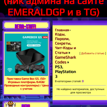
(ник админа на сайте
EMERALDGP и в TG)
RETRO-STUFF!
Главная
»
Коды,
Пароли,
Секреты,
Чит-Коды и
»
Статьи
[
Добавить статью
]
GameShark
Codes
»
PS3,
PlayStation
3
Приставка Game Box G5. (50+
В категории статей
:
0
Игровых платформ./64GB/
Проводные контроллеры) / Цена
с учетом
Не найдено материалов, доступных
для просмотра
MENU