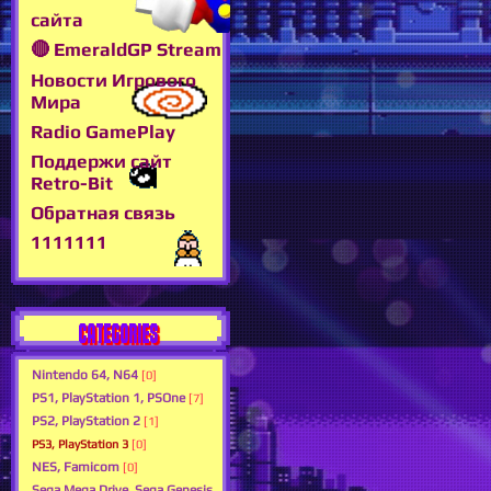
сайта
🔴 EmeraldGP Stream
Новости Игрового
Мира
Radio GamePlay
Поддержи сайт
Retro-Bit
Обратная связь
1111111
CATEGORIES
Nintendo 64, N64
[0]
PS1, PlayStation 1, PSOne
[7]
PS2, PlayStation 2
[1]
PS3, PlayStation 3
[0]
NES, Famicom
[0]
Sega Mega Drive, Sega Genesis