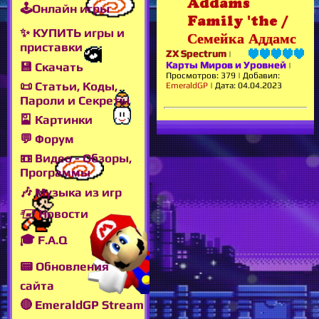
Addams
🕹Онлайн игры
Family 'the /
✨ КУПИТЬ игры и
Семейка Аддамс
приставки
ZX Spectrum
|
Карты Миров и Уровней
💾 Скачать
|
Просмотров:
379
|
Добавил:
📜 Статьи, Коды,
EmeraldGP
|
Дата:
04.04.2023
Пароли и Секреты
🎴 Картинки
💬 Форум
📼 Видео - Обзоры,
Программы
🎶 Музыка из игр
🖅 Новости
🎓 F.A.Q
📟 Обновления
сайта
🔴 EmeraldGP Stream