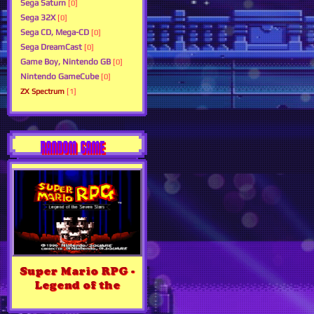
Sega Saturn
[0]
Sega 32X
[0]
Sega CD, Mega-CD
[0]
Sega DreamCast
[0]
Game Boy, Nintendo GB
[0]
Nintendo GameCube
[0]
ZX Spectrum
[1]
RANDOM GAME
Super Mario RPG -
Legend of the