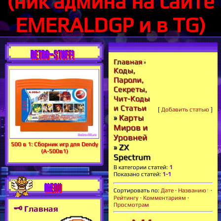
(ник админа на сайте
EMERALDGP и в TG)
RETRO-STUFF!
Главная
»
Коды,
Пароли,
Секреты,
Чит-Коды
и Статьи
[
Добавить статью
]
»
Карты
Миров и
Уровней
500 в 1: Сборник игр для Dendy
» ZX
(А-500в1)
Spectrum
В категории статей
:
1
Показано статей
:
1-1
MENU
Сортировать по
:
Дате
·
Названию
·
Рейтингу
·
Комментариям
·
Просмотрам
🗝 Главная