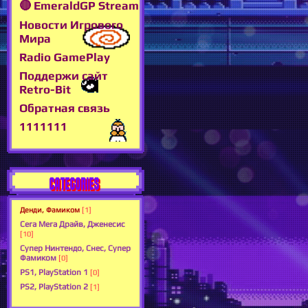
🔴 EmeraldGP Stream
Новости Игрового
Мира
Radio GamePlay
Поддержи сайт
Retro-Bit
Обратная связь
1111111
CATEGORIES
Денди, Фамиком
[1]
Сега Мега Драйв, Дженесис
[10]
Супер Нинтендо, Снес, Супер
Фамиком
[0]
PS1, PlayStation 1
[0]
PS2, PlayStation 2
[1]