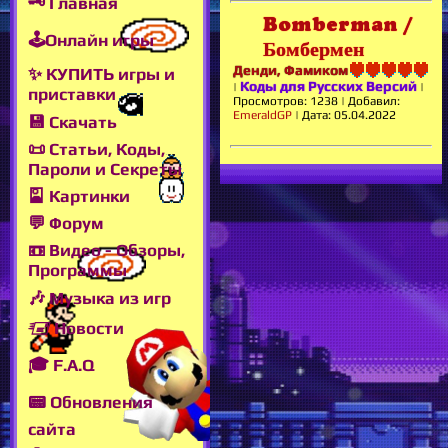
🗝 Главная
Bomberman /
🕹Онлайн игры
Бомбермен
Денди, Фамиком
✨ КУПИТЬ игры и
Коды для Русских Версий
|
|
приставки
Просмотров:
1238
|
Добавил:
EmeraldGP
|
Дата:
05.04.2022
💾 Скачать
📜 Статьи, Коды,
Пароли и Секреты
🎴 Картинки
💬 Форум
📼 Видео - Обзоры,
Программы
🎶 Музыка из игр
🖅 Новости
🎓 F.A.Q
📟 Обновления
сайта