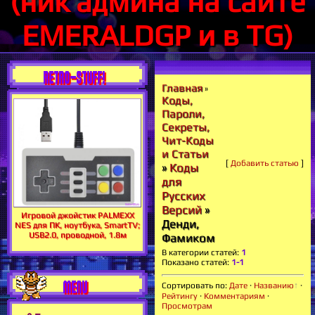
(ник админа на сайте
EMERALDGP и в TG)
RETRO-STUFF!
Главная
»
Коды,
Пароли,
Секреты,
Чит-Коды
и Статьи
[
Добавить статью
]
»
Коды
для
Русских
Версий
»
Игровой джойстик PALMEXX
Денди,
NES для ПК, ноутбука, SmartTV;
USB2.0, проводной, 1.8м
Фамиком
В категории статей
:
1
Показано статей
:
1-1
MENU
Сортировать по
:
Дате
·
Названию
·
Рейтингу
·
Комментариям
·
Просмотрам