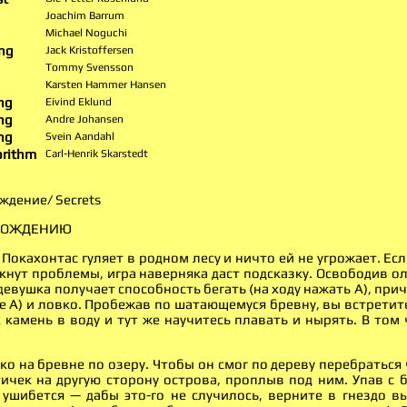
Joachim Barrum
Michael Noguchi
ng
Jack Kristoffersen
Tommy Svensson
Karsten Hammer Hansen
ng
Eivind Eklund
ng
Andre Johansen
ng
Svein Aandahl
orithm
Carl-Henrik Skarstedt
ждение/ Secrets
ОХОЖДЕНИЮ
ы Покахонтас гуляет в родном лесу и ничто ей не угрожает. Ес
икнут проблемы, игра наверняка даст подсказку. Освободив 
 девушка получает способность бегать (на ходу нажать A), пр
 A) и ловко. Пробежав по шатающемуся бревну, вы встретит
камень в воду и тут же научитесь плавать и нырять. В том 
ко на бревне по озеру. Чтобы он смог по дереву перебраться 
ичек на другую сторону острова, проплыв под ним. Упав с
 ушибется — дабы это-го не случилось, верните в гнездо в