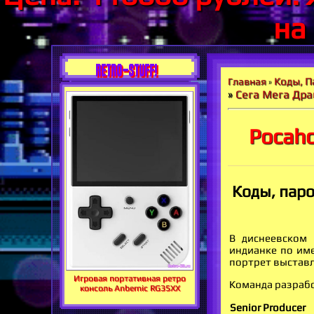
на
RETRO-STUFF!
Коды, П
Главная
»
»
Сега Мега Дра
Pocaho
Коды, паро
В диснеевском 
индианке по име
портрет выставл
Игровая портативная ретро
Команда разраб
консоль Anbernic RG35XX
Senior Producer