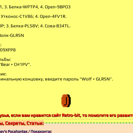
1, 3. Белка-WPTP4, 4. Орел-9BPO3
. Утконос-C1V86; 4. Орел-4FV1R.
; 3. Белка-PLS8V; 4. Сова-B34TL.
 Волк-GLRSN
:
 09XFP8
льбы:
Bear + CH1PV”.
ие:
инальную концовку, введите пароль “Wolf + GLRSN”.
узья, если вам нравится сайт Retro-bit, то помогите его развит
, Секреты, Статьи:
ney's Pocahontas / Покахонтас