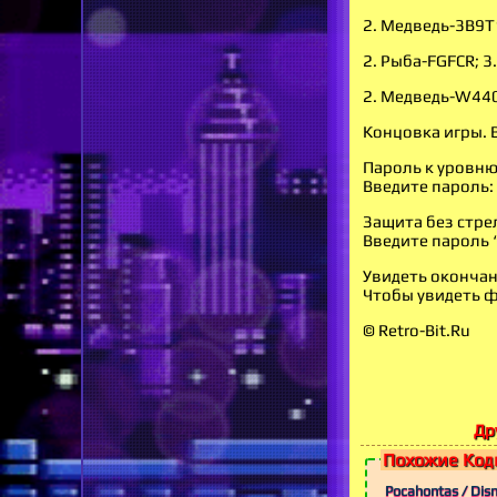
2. Медведь-3B9T
2. Рыба-FGFCR; 3
2. Медведь-W440P
Концовка игры.
Пароль к уровню
Введите пароль:
Защита без стре
Введите пароль “
Увидеть окончан
Чтобы увидеть ф
© Retro-Bit.Ru
Др
Похожие Коды
Pocahontas / Dis