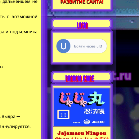
 В дальнейшем не
РАЗВИТИЕ САЙТА!
ать о возможной
LOGIN
уза и подъемника
Войти через uID
ы:
RANDOM GAME
ь Выдра —
аннулируется.
Jajamaru Ninpou