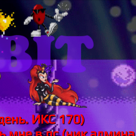
день. ИКС 170)
 мне в лс (ник админа