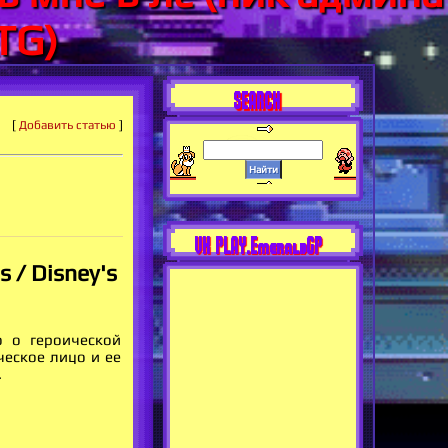
TG)
SEARCH
[
Добавить статью
]
VK PLAY.EmeraldGP
 / Disney's
о о героической
ческое лицо и ее
.