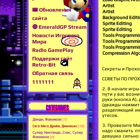
Artist
📟 Обновления
Artist
Background Editi
сайта
Sprite Editing
🔴 EmeraldGP Stream
Sprite Editing
Новости Игрового
Tools Programmi
Мира
Tools Programmi
Tools Programmi
Radio GamePlay
Compression Alg
Поддержи сайт
Retro-Bit
Секреты и Прохо
Обратная связь
СОВЕТЫ ПО ПР
1111111
2. В начале игр
пути у вас возн
руки (кнопка A),
(дважды нажмите
CATEGORIES
разделяющий их 
утесов.
Денди, Фамиком
[1]
3. Провезите Ми
Сега Мега Драйв, Дженесис
[10]
надо сманить пт
Супер Нинтендо, Снес, Супер
девушка сильно
Фамиком
[0]