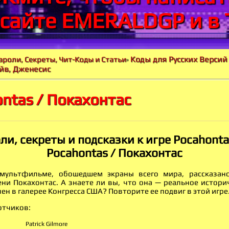
 сайте EMERALDGP и в 
Коды для Русских Версий
ароли, Секреты, Чит-Коды и Статьи
»
йв, Дженесис
ntas / Покахонтас
ли, секреты и подсказки к игре Pocahontas
Pocahontas / Покахонтас
мультфильме, обошедшем экраны всего мира, рассказан
ни Покахонтас. А знаете ли вы, что она — реальное истори
ен в галерее Конгресса США? Повторите ее подвиг в этой игре
отчиков:
Patrick Gilmore