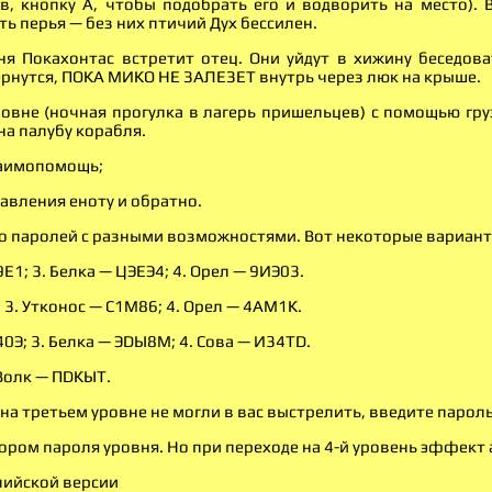
в, кнопку A, чтобы подобрать его и водворить на место).
ть перья — без них птичий Дух бессилен.
вня Покахонтас встретит отец. Они уйдут в хижину беседов
ернутся, ПОКА МИКО НЕ ЗАЛЕЗЕТ внутрь через люк на крыше.
ровне (ночная прогулка в лагерь пришельцев) с помощью гр
на палубу корабля.
заимопомощь;
равления еноту и обратно.
о паролей с разными возможностями. Вот некоторые вариант
Е1; 3. Белка — ЦЭЕЭ4; 4. Орел — 9ИЭ03.
 3. Утконос — С1М86; 4. Орел — 4АМ1К.
0Э; 3. Белка — ЭDЫ8М; 4. Сова — И34ТD.
Волк — ПDКЫТ.
на третьем уровне не могли в вас выстрелить, введите парол
ором пароля уровня. Но при переходе на 4-й уровень эффект 
лийской версии