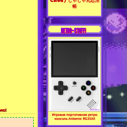
Chou / じゃじゃ丸忍法
帳
RETRO-STUFF!
ию!
Игровая портативная ретро
консоль Anbernic RG35XX