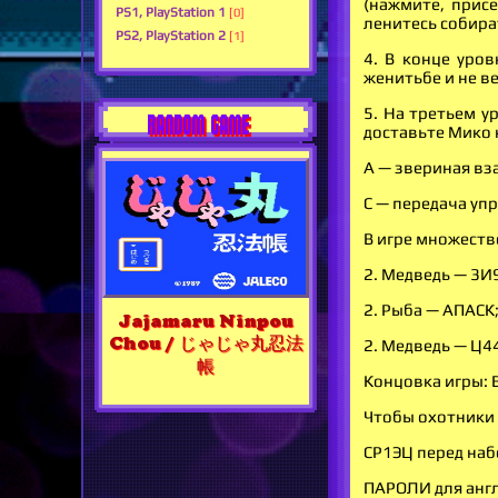
(нажмите, присе
PS1, PlayStation 1
[0]
ленитесь собира
PS2, PlayStation 2
[1]
4. В конце уро
женитьбе и не в
5. На третьем у
RANDOM GAME
доставьте Мико 
A — звериная в
C — передача уп
В игре множеств
2. Медведь — 3И9
2. Рыба — АПАСК;
Jajamaru Ninpou
Chou / じゃじゃ丸忍法
2. Медведь — Ц44
帳
Концовка игры: 
Чтобы охотники 
СР1ЭЦ перед наб
ПАРОЛИ для анг