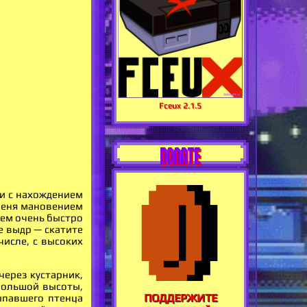
Fceux 2.1.5
DONATE
ли с нахождением
оленя мановением
ичем очень быстро
е выдр — скатите
числе, с высоких
через кустарник,
 большой высоты,
ПОДДЕРЖИТЕ
ыпавшего птенца