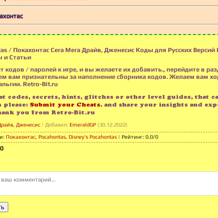
кахонтас
as / Покахонтас Сега Мега Драйв, Дженесис Коды для Русских Версий
 и Статьи
т кодов / паролей к игре, и вы желаете их добавить., перейдите в раз
м вам признательны за наполнение сборника кодов. Желаем вам х
льгии. Retro-Bit.ru
t codes, secrets, hints, glitches or other level guides, that c
n please:
Submit your Cheats.
and share your insights and exp
hank you from Retro-Bit.ru
Драйв, Дженесис
|
Добавил
:
EmeraldGP
(30.12.2022)
и
:
Покахонтас
,
Pocahontas
,
Disney's Pocahontas
|
Рейтинг
:
0.0
/
0
0
ть