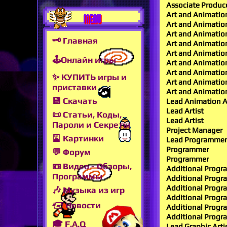
Associate Produc
Art and Animatio
MENU
Art and Animatio
Art and Animatio
🗝 Главная
Art and Animatio
Art and Animatio
🕹Онлайн игры
Art and Animatio
Art and Animatio
✨ КУПИТЬ игры и
Art and Animatio
приставки
Art and Animatio
💾 Скачать
Lead Animation A
Lead Artist
📜 Статьи, Коды,
Lead Artist
Пароли и Секреты
Project Manager
🎴 Картинки
Lead Programmer
Programmer
💬 Форум
Programmer
📼 Видео - Обзоры,
Additional Prog
Программы
Additional Prog
Additional Prog
🎶 Музыка из игр
Additional Prog
🖅 Новости
Additional Prog
Additional Prog
🎓 F.A.Q
Lead Graphic Arti