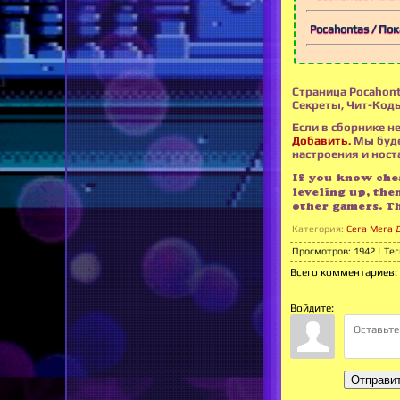
Pocahontas / По
Страница Pocahont
Секреты, Чит-Коды
Если в сборнике не
Добавить.
Мы буде
настроения и носта
If you know chea
leveling up, the
other gamers. T
Категория
:
Сега Мега 
Просмотров
:
1942
|
Тег
Всего комментариев
:
Войдите:
Отправи