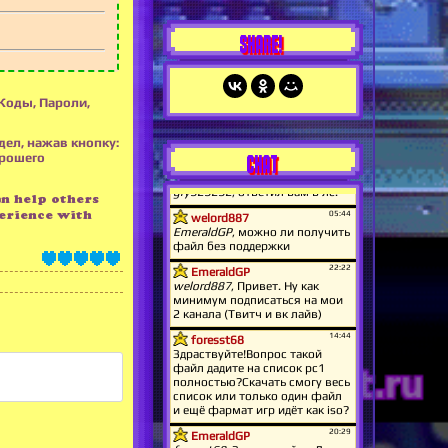
SHARE!
 Коды, Пароли,
дел, нажав кнопку:
CHAT
орошего
an help others
erience with