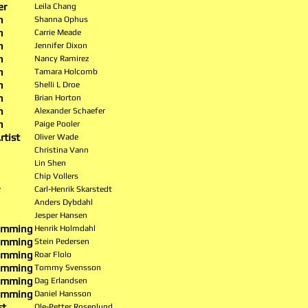
er
Leila Chang
n
Shanna Ophus
n
Carrie Meade
n
Jennifer Dixon
n
Nancy Ramirez
n
Tamara Holcomb
n
Shelli L Droe
n
Brian Horton
n
Alexander Schaefer
n
Paige Pooler
rtist
Oliver Wade
Christina Vann
Lin Shen
Chip Vollers
Carl-Henrik Skarstedt
Anders Dybdahl
Jesper Hansen
ramming
Henrik Holmdahl
ramming
Stein Pedersen
ramming
Roar Flolo
ramming
Tommy Svensson
ramming
Dag Erlandsen
ramming
Daniel Hansson
st
Ole-Petter Rosenlund