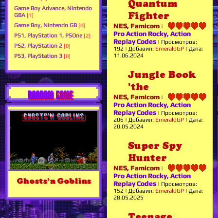
Quantum
Game Boy Advance, Nintendo
Fighter
GBA
[1]
Game Boy, Nintendo GB
NES, Famicom
[0]
|
Pro Action Rocky, Action
PS1, PlayStation 1, PSOne
[2]
Replay Codes
|
Просмотров:
PS2, PlayStation 2
[0]
192
|
Добавил:
EmeraldGP
|
Дата:
11.06.2024
PS3, PlayStation 3
[0]
Jungle Book
'the
RANDOM GAME
NES, Famicom
|
Pro Action Rocky, Action
Replay Codes
|
Просмотров:
206
|
Добавил:
EmeraldGP
|
Дата:
20.05.2024
Super Spy
Hunter
NES, Famicom
|
Pro Action Rocky, Action
Ghosts'n Goblins
Replay Codes
|
Просмотров:
152
|
Добавил:
EmeraldGP
|
Дата:
28.05.2025
Teenage