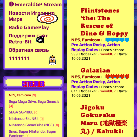
🔴 EmeraldGP Stream
Flintstones
Новости Игрового
'the: The
Мира
Rescue of
Radio GamePlay
Dino & Hoppy
Поддержи сайт
NES, Famicom
|
Retro-Bit
Pro Action Rocky, Action
Обратная связь
Replay Codes
|
Просмотров:
599
|
Добавил:
EmeraldGP
|
Дата:
1111111
10.05.2021
Galaxian
NES, Famicom
|
CATEGORIES
Pro Action Rocky, Action
Replay Codes
|
Просмотров:
811
|
Добавил:
EmeraldGP
|
Дата:
NES, Famicom
[9]
10.05.2021
Sega Mega Drive, Sega Genesis
[4]
Jigoku
SEGA SG-1000
[0]
Gokuraku
Nintendo 64, N64
[0]
Maru (地獄極楽
Nintendo GameCube (NGC)
[0]
丸) / Kabuki:
Snes, Super Nintendo, Super
Famicom
[1]