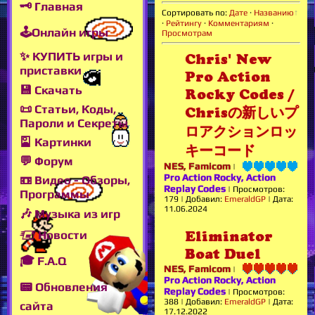
🗝 Главная
Сортировать по
:
Дате
·
Названию
·
Рейтингу
·
Комментариям
·
🕹Онлайн игры
Просмотрам
✨ КУПИТЬ игры и
Chris' New
приставки
Pro Action
💾 Скачать
Rocky Codes /
📜 Статьи, Коды,
Chrisの新しいプ
Пароли и Секреты
ロアクションロッ
🎴 Картинки
キーコード
💬 Форум
NES, Famicom
|
Pro Action Rocky, Action
📼 Видео - Обзоры,
Replay Codes
|
Просмотров:
Программы
179
|
Добавил:
EmeraldGP
|
Дата:
11.06.2024
🎶 Музыка из игр
🖅 Новости
Eliminator
Boat Duel
🎓 F.A.Q
NES, Famicom
|
Pro Action Rocky, Action
📟 Обновления
Replay Codes
|
Просмотров:
388
|
Добавил:
EmeraldGP
|
Дата:
сайта
17.12.2022