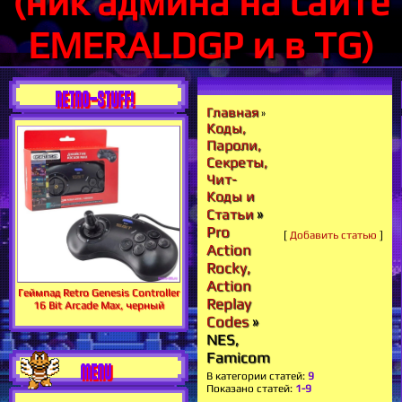
(ник админа на сайте
EMERALDGP и в TG)
RETRO-STUFF!
Главная
»
Коды,
Пароли,
Секреты,
Чит-
Коды и
»
Статьи
Pro
[
Добавить статью
]
Action
Rocky,
Action
Геймпад Retro Genesis Controller
Replay
16 Bit Arcade Max, черный
Codes
»
NES,
Famicom
MENU
В категории статей
:
9
Показано статей
:
1-9