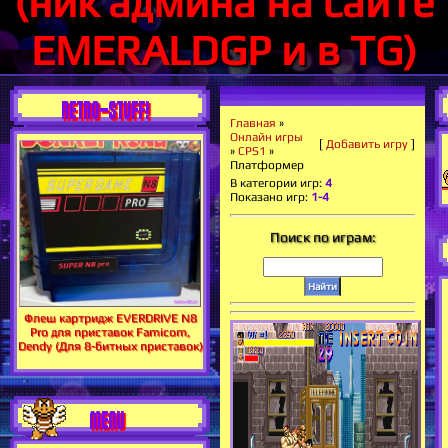
(ник админа на сайте
EMERALDGP и в TG)
RETRO-STUFF!
Главная
»
Онлайн игры
[
Добавить игру
]
»
CPS1
»
Платформер
В категории игр
:
4
Показано игр
:
1-4
Поиск по играм:
Флеш картридж EVERDRIVE N8
Pro для приставок Famicom,
Dendy (Для 8-битных приставок)
MENU