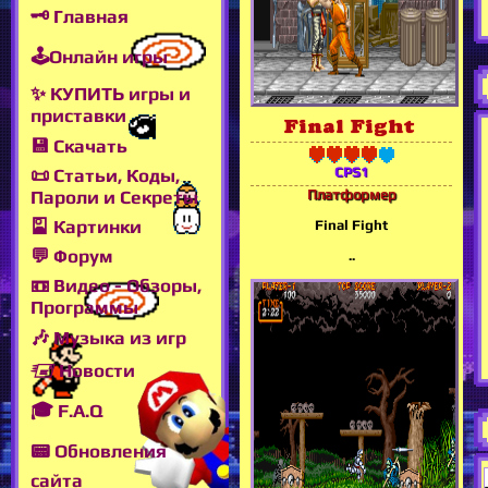
🗝 Главная
🕹Онлайн игры
✨ КУПИТЬ игры и
приставки
Final Fight
💾 Скачать
CPS1
📜 Статьи, Коды,
Пароли и Секреты
Платформер
🎴 Картинки
Final Fight
💬 Форум
..
📼 Видео - Обзоры,
Программы
🎶 Музыка из игр
🖅 Новости
🎓 F.A.Q
📟 Обновления
сайта