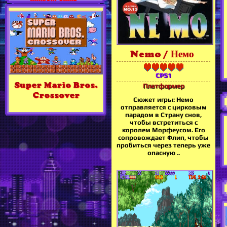
Nemo / Немо
CPS1
Super Mario Bros.
Платформер
Crossover
Сюжет игры: Немо
отправляется с цирковым
парадом в Страну снов,
чтобы встретиться с
королем Морфеусом. Его
сопровождает Флип, чтобы
пробиться через теперь уже
опасную ..