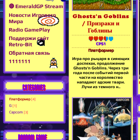
🔴 EmeraldGP Stream
Новости Игрового
Ghosts'n Goblins
Мира
/ Призраки и
Radio GamePlay
Гоблины
Поддержи сайт
Retro-Bit
CPS1
Платформер
Обратная связь
Игра про рыцаря в сияющих
1111111
доспехах, продолжение
Ghosts'n Goblins. Через три
года после событий первой
части на королевство
нападают адские твари.
CATEGORIES
Лучи из темного н..
Платформер
[4]
G
[1]
Capcom
[3]
RANDOM GAME