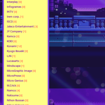
Interplay
[0]
Infogrames
[0]
INTV
[0]
Irem corp.
[1]
ISCO
[0]
Jaleco Entertainment
[3]
JY Company
[1]
Kemco
[0]
KOEI
[0]
Konami
[12]
Kyugo Boueki
[0]
LJN
[1]
Lucasarts
[3]
Mindscape
[1]
MicroGraphic Image
[0]
MicroProse
[0]
Micro Genius
[0]
M.Crick
[0]
Namco
[4]
Natsume
[0]
Nihon Bussan
[0]