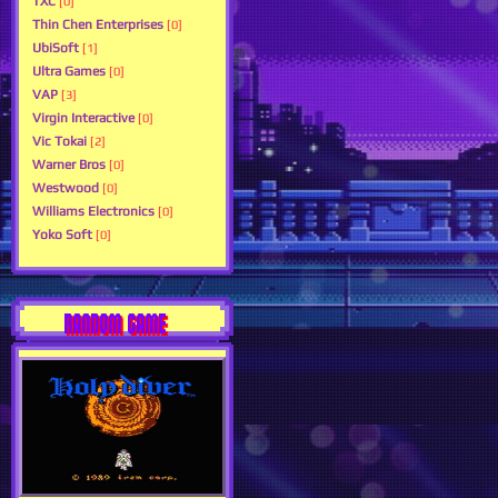
TXC
[0]
Thin Chen Enterprises
[0]
UbiSoft
[1]
Ultra Games
[0]
VAP
[3]
Virgin Interactive
[0]
Vic Tokai
[2]
Warner Bros
[0]
Westwood
[0]
Williams Electronics
[0]
Yoko Soft
[0]
RANDOM GAME