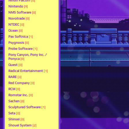
Nihon Falcom
[0]
Nintendo
[9]
NMS Software
[0]
Novotrade
[0]
NTDEC
[0]
Ocean
[0]
Pax Softnica
[1]
Psygnosis
[0]
Probe Software
[1]
Pony Canyon, Pony Inc. /
Ponyca
[0]
Quest
[0]
Radical Entertainment
[1]
RARE
[3]
Red Company
[0]
RCM
[0]
Romstar Inc.
[0]
Sachen
[0]
Sculptured Software
[1]
Seta
[0]
Shinsei
[0]
Shouei System
[2]