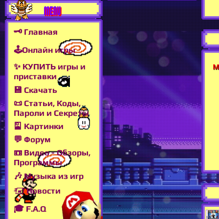
MENU
🗝 Главная
🕹Онлайн игры
✨ КУПИТЬ игры и
М
приставки
💾 Скачать
📜 Статьи, Коды,
Пароли и Секреты
🎴 Картинки
💬 Форум
📼 Видео - Обзоры,
Программы
🎶 Музыка из игр
🖅 Новости
🎓 F.A.Q