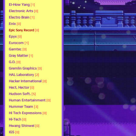
Ei-How Yang
[1]
Electronic Arts
[0]
Electro Brain
[1]
Enix
[0]
Epic Sony Record
[0]
Epyx
[0]
Eurocom
[1]
Gamtec
[0]
Gray Matter
[1]
G.O.
[0]
Gremlin Graphics
[0]
HAL Laboratory
[2]
Hacker International
[0]
Hect, Hector
[0]
Hudson Soft.
[5]
Human Entertainment
[0]
Hummer Team
[3]
Hi Tech Expressions
[0]
Hi-Tech
[0]
Hwang Shinwei
[0]
IGS
[0]