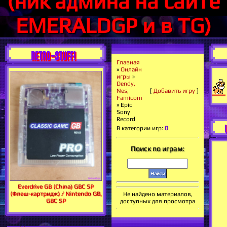
(ник админа на сайте
EMERALDGP и в TG)
RETRO-STUFF!
Главная
»
Онлайн
игры
»
Dendy,
Nes,
[
Добавить игру
]
Famicom
» Epic
Sony
Record
В категории игр
:
0
Поиск по играм:
Everdrive GB (China) GBC SP
(Флеш-картридж) / Nintendo GB,
Не найдено материалов,
GBC SP
доступных для просмотра