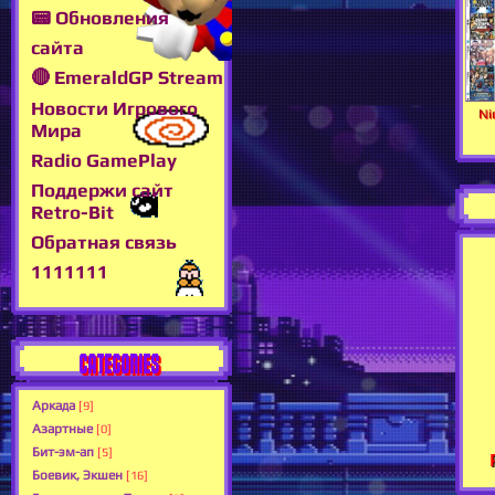
📟 Обновления
сайта
🔴 EmeraldGP Stream
Новости Игрового
Ni
Мира
Radio GamePlay
Поддержи сайт
Retro-Bit
Обратная связь
1111111
CATEGORIES
Аркада
[9]
Азартные
[0]
Бит-эм-ап
[5]
Боевик, Экшен
[16]