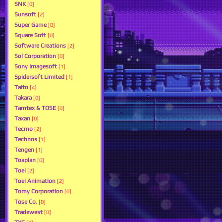
SNK
[0]
Sunsoft
[2]
Super Game
[0]
Square Soft
[0]
Software Creations
[2]
Sol Corporation
[0]
Sony Imagesoft
[1]
Spidersoft Limited
[1]
Taito
[4]
Takara
[0]
Tamtex & TOSE
[0]
Taxan
[0]
Tecmo
[2]
Technos
[1]
Tengen
[1]
Toaplan
[0]
Toei
[2]
Toei Animation
[2]
Tomy Corporation
[0]
Tose Co.
[0]
Tradewest
[0]