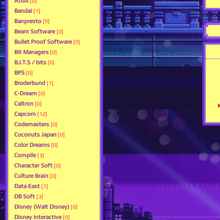
Atlus
[0]
Bandai
[1]
Banpresto
[0]
Beam Software
[0]
Bullet Proof Software
[0]
Bit Managers
[0]
B.I.T.S / bits
[0]
BPS
[0]
Broderbund
[1]
C-Dream
[0]
Caltron
[0]
Capcom
[12]
Codemasters
[0]
Coconuts Japan
[0]
Color Dreams
[0]
Compile
[3]
Character Soft
[0]
Culture Brain
[0]
Data East
[1]
DB Soft
[3]
Disney (Walt Disney)
[0]
Disney Interactive
[0]