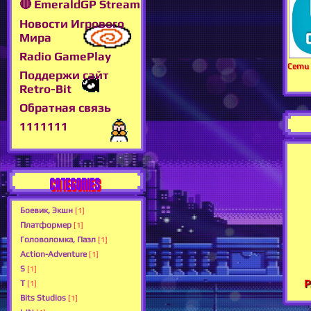
🔴 EmeraldGP Stream
Новости Игрового
Мира
Radio GamePlay
Cemu 
Поддержи сайт
Retro-Bit
Обратная связь
1111111
CATEGORIES
Боевик, Экшн
[1]
Платформер
[1]
Головоломка, Пазл
[1]
Action-Adventure
[1]
S
[1]
Р
T
[1]
Bits Studios
[1]