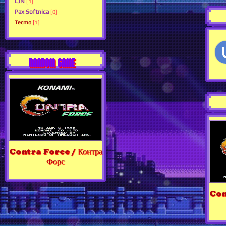
LJN
[1]
Pax Softnica
[0]
Tecmo
[1]
RANDOM GAME
Contra Force / Контра
Форс
Con