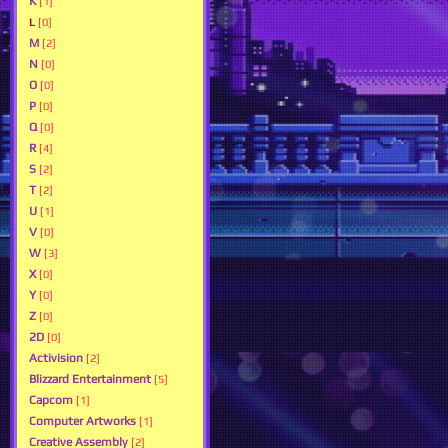
K
[1]
L
[0]
M
[2]
N
[0]
O
[0]
P
[0]
Q
[0]
R
[4]
S
[2]
T
[2]
U
[1]
V
[0]
W
[3]
X
[0]
Y
[0]
Z
[0]
2D
[0]
Activision
[2]
Blizzard Entertainment
[5]
Capcom
[1]
Computer Artworks
[1]
Creative Assembly
[2]