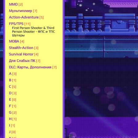
ММО
[2]
Мультиплеер
[7]
Action-Adventure
[5]
FPS/TPS
[11]
First Person Shooter & Third
Person Shooter - ФПС и ТПС
Шутеры
MOBA
[4]
Stealth-Action
[3]
Survival Horror
[4]
Для Слабых ПК
[7]
DLC: Карты, Дополнения
[7]
A
[3]
B
[1]
C
[5]
D
[3]
E
[0]
F
[1]
G
[2]
H
[1]
I
[1]
J
[0]