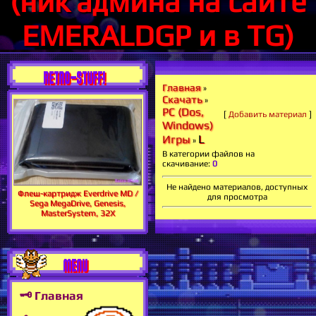
(ник админа на сайте
EMERALDGP и в TG)
RETRO-STUFF!
Главная
»
Скачать
»
PC (Dos,
[
Добавить материал
]
Windows)
L
Игры
»
В категории файлов на
скачивание
:
0
Не найдено материалов, доступных
Флеш-картридж Everdrive MD /
для просмотра
Sega MegaDrive, Genesis,
MasterSystem, 32X
MENU
🗝 Главная