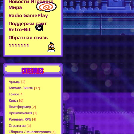
Новости Игрового
Мира
Radio GamePlay
Поддержи сайт
Retro-Bit
Обратная связь
1111111
CATEGORIES
Аркада
[2]
Боевик, Экшэн
[17]
Гонки
[1]
Квест
[0]
Платформер
[2]
Приключения
[2]
Ролевая, RPG
[4]
Стратегия
[3]
Сборник / Многоигровка
[1]