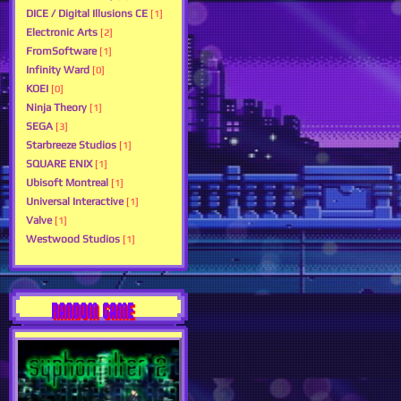
DICE / Digital Illusions CE
[1]
Electronic Arts
[2]
FromSoftware
[1]
Infinity Ward
[0]
KOEI
[0]
Ninja Theory
[1]
SEGA
[3]
Starbreeze Studios
[1]
SQUARE ENIX
[1]
Ubisoft Montreal
[1]
Universal Interactive
[1]
Valve
[1]
Westwood Studios
[1]
RANDOM GAME