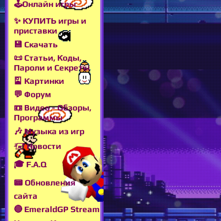
🕹Онлайн игры
✨ КУПИТЬ игры и
приставки
💾 Скачать
📜 Статьи, Коды,
Пароли и Секреты
🎴 Картинки
💬 Форум
📼 Видео - Обзоры,
Программы
🎶 Музыка из игр
🖅 Новости
🎓 F.A.Q
📟 Обновления
сайта
🔴 EmeraldGP Stream