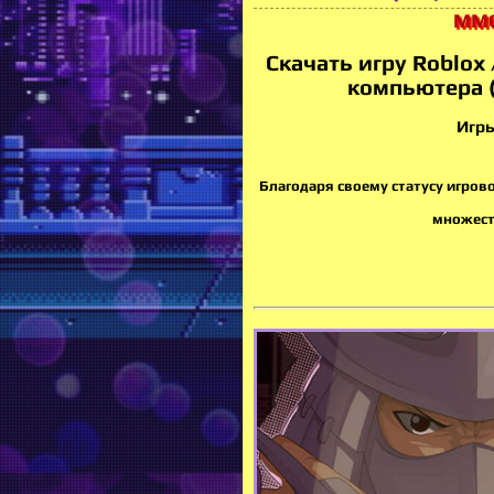
ММ
Скачать игру Roblox 
компьютера 
Игр
Благодаря своему статусу игро
множеств