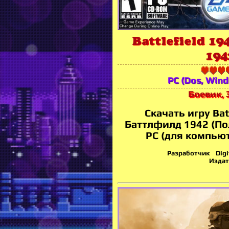
Battlefield 194
194
PC (Dos, Win
Боевик, 
Скачать игру Batt
Баттлфилд 1942 (По
PC (для компьют
Разработчик Digita
Издат.