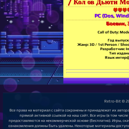
/ Кол ов Дьюти М
PC (Dos, Win
Боевик, 
Call of Duty: Mod
Год выпуск
Жанр: 3D / 1st Person / Shoo
Разработчик: In
Тип издани
Язык интерфе
Retro-Bit © 
Все права на материал с сайта сохранены и принадлежат их автор
прямой активной ссылкой на наш сайт. Все игры (в том числе
предоставляются на некоммерческой основе (бесплатно). Игры, ска
ознакомления должны быть удалены. Некоторые материалы доступны