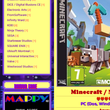
DICE / Digital Illusions CE
[1]
Electronic Arts
[2]
FromSoftware
[1]
Infinity Ward
[0]
KOEI
[0]
Ninja Theory
[1]
SEGA
[3]
Starbreeze Studios
[1]
SQUARE ENIX
[1]
Ubisoft Montreal
[1]
Universal Interactive
[1]
Valve
[1]
Westwood Studios
[1]
RANDOM GAME
Minecraft /
PC (Dos, Win