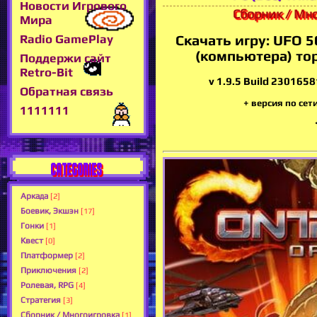
Новости Игрового
Сборник / Мн
Мира
Radio GamePlay
Скачать игру: UFO 5
(компьютера) то
Поддержи сайт
Retro-Bit
v 1.9.5 Build 230165
Обратная связь
+ версия по сет
1111111
CATEGORIES
Аркада
[2]
Боевик, Экшэн
[17]
Гонки
[1]
Квест
[0]
Платформер
[2]
Приключения
[2]
Ролевая, RPG
[4]
Стратегия
[3]
Сборник / Многоигровка
[1]