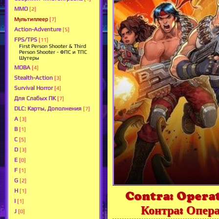
ММО
[2]
Мультиплеер
[7]
Action-Adventure
[5]
FPS/TPS
[11]
First Person Shooter & Third
Person Shooter - ФПС и ТПС
Шутеры
MOBA
[4]
Stealth-Action
[3]
Survival Horror
[4]
Для Слабых ПК
[7]
DLC: Карты, Дополнения
[7]
A
[3]
B
[1]
C
[5]
D
[3]
E
[0]
F
[1]
G
[2]
H
[1]
Contra: Operat
I
[1]
Контра: Опера
J
[0]