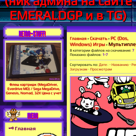
(ник админа на сайте
EMERALDGP и в TG)
RETRO-STUFF!
PC (Dos,
Скачать
Главная
»
»
Мультипле
Windows) Игры
»
В категории файлов на скачивание
:
7
Показано файлов
:
1-7
Сортировать по
:
Дате
·
Названию
·
Ре
Загрузкам
·
Просмотрам
Флеш картридж (MegaDriver,
Everdrive MD) / Sega MegaDrive,
Genesis, Nomad, 32X Цена с учет
MENU
🗝 Главная