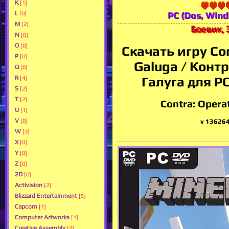
K
[1]
L
PC (Dos, Win
[0]
M
[2]
Боевик, 
N
[0]
O
[0]
Скачать игру Con
P
[0]
Galuga / Конт
Q
[0]
Галуга для P
R
[4]
S
[2]
T
[2]
Contra: Opera
U
[1]
V
[0]
v 136264
W
[3]
X
[0]
Y
[0]
Z
[0]
2D
[0]
Activision
[2]
Blizzard Entertainment
[5]
Capcom
[1]
Computer Artworks
[1]
Creative Assembly
[2]