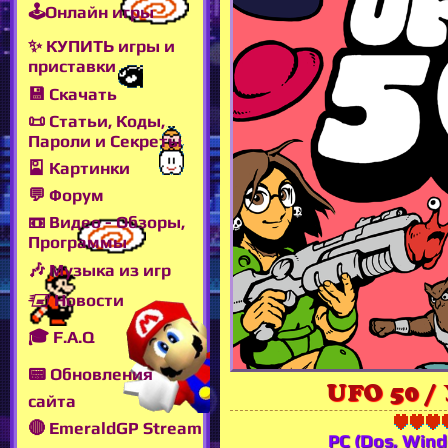
🕹Онлайн игры
✨ КУПИТЬ игры и
приставки
💾 Скачать
📜 Статьи, Коды,
Пароли и Секреты
🎴 Картинки
💬 Форум
📼 Видео - Обзоры,
Программы
🎶 Музыка из игр
🖅 Новости
🎓 F.A.Q
📟 Обновления
UFO 50 /
сайта
🔴 EmeraldGP Stream
PC (Dos, Win