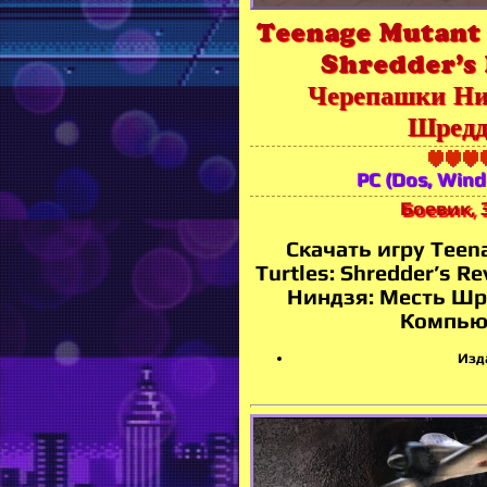
Teenage Mutant 
Shredder’s 
Черепашки Ни
Шредд
PC (Dos, Win
Боевик, 
Скачать игру Teen
Turtles: Shredder’s 
Ниндзя: Месть Шр
Компью
Изд