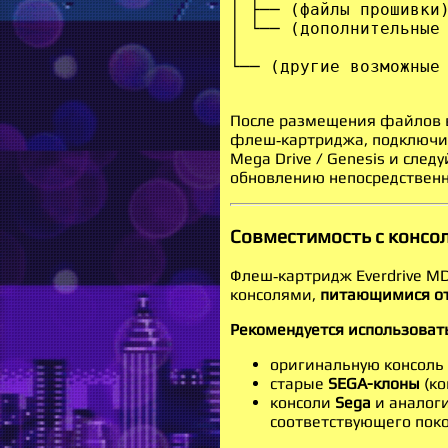
│ ├── (файлы прошивки)
│ └── (дополнительные 
│

После размещения файлов в
флеш‑картриджа, подключит
Mega Drive / Genesis и след
обновлению непосредственн
Совместимость с консо
Флеш‑картридж Everdrive MD 
консолями,
питающимися от
Рекомендуется использоват
оригинальную консоль
старые
SEGA-клоны
(ко
консоли
Sega
и аналог
соответствующего пок