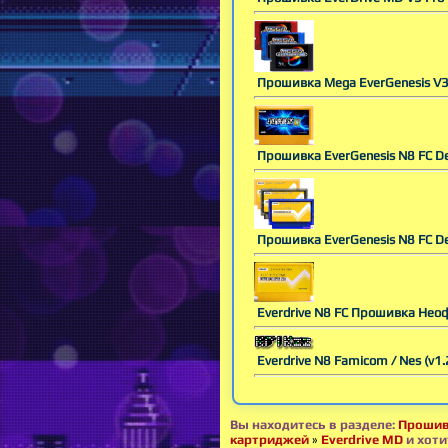
Прошивка Mega EverGenesis V3
Прошивка EverGenesis N8 FC D
Прошивка EverGenesis N8 FC D
Everdrive N8 FC Прошивка Нео
Everdrive N8 Famicom / Nes (v1.
Вы находитесь в разделе:
Прошив
картриджей
»
Everdrive MD
и хоти