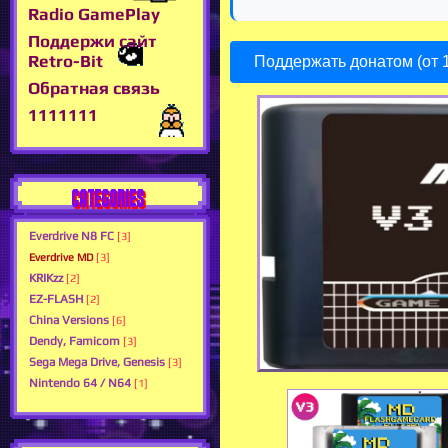
Radio GamePlay
Поддержи сайт
Retro-Bit
Поддержать донатом (от 1
Обратная связь
1111111
CATEGORIES
Everdrive N8 FC
[3]
Everdrive MD
[3]
KRIKzz
[2]
EZ-FLASH
[2]
Сhina Versions
[6]
Dendy, Famicom
[3]
Sega Mega Drive, Genesis
[3]
Nintendo 64 / N64
[1]