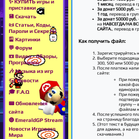
✨ КУПИТЬ игры и
1 месяц
, перевод в 
приставки
За донат 5000 руб.
—
1 год
, перевод в гру
💾 Скачать
За донат 50000 руб.
на
НАВСЕГДА/НА В
📜 Статьи, Коды,
САЙТА.
, перевод в г
Пароли и Секреты
🎴 Картинки
Как получить файл:
💬 Форум
Зарегистрируйтесь н
📼 Видео - Обзоры,
Выберите подходящи
Программы
300, 500 или 5000 ру
После платежа напи
🎶 Музыка из игр
сайте:
При поже
🖅 Новости
какой фа
единораз
🎓 F.A.Q
При поже
подтверд
📟 Обновления
группу — 
файлам н
сайта
После успешного пл
на страницу благод
🔴 EmeraldGP Stream
(Этот текст в будуще
Новости Игрового
для админа, а на его
скачивания.)
Мира