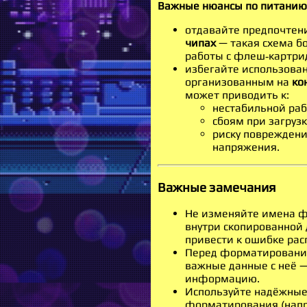
Важные нюансы по питанию
отдавайте предпочтен
чипах
— такая схема б
работы с флеш‑картри
избегайте использован
организованным на
ко
может приводить к:
нестабильной раб
сбоям при загруз
риску повреждени
напряжения.
Важные замечания
Не изменяйте имена фа
внутри скопированной
привести к ошибке ра
Перед форматирование
важные данные с неё —
информацию.
Используйте надёжные
форматирования (напр