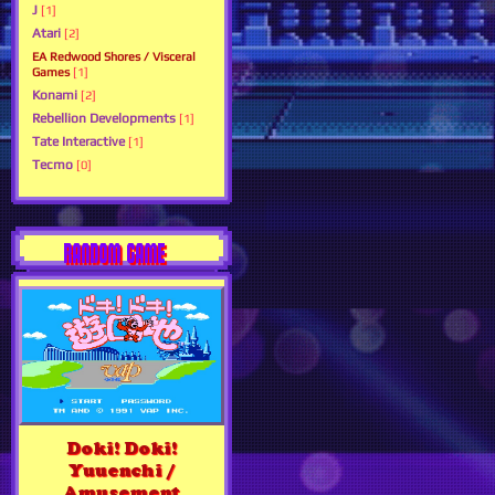
J
[1]
Atari
[2]
EA Redwood Shores / Visceral
Games
[1]
Konami
[2]
Rebellion Developments
[1]
Tate Interactive
[1]
Tecmo
[0]
RANDOM GAME
Doki! Doki!
Yuuenchi /
Amusement