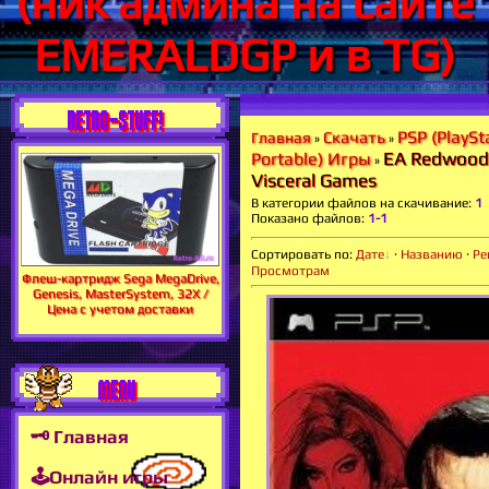
(ник админа на сайте
EMERALDGP и в TG)
RETRO-STUFF!
PSP (PlaySt
Скачать
Главная
»
»
EA Redwood 
Portable) Игры
»
Visceral Games
В категории файлов на скачивание
:
1
Показано файлов
:
1-1
Сортировать по
:
Дате
·
Названию
·
Ре
Просмотрам
Флеш-картридж Sega MegaDrive,
Genesis, MasterSystem, 32X /
Цена с учетом доставки
MENU
🗝 Главная
🕹Онлайн игры