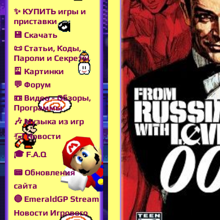
✨ КУПИТЬ игры и
приставки
💾 Скачать
📜 Статьи, Коды,
Пароли и Секреты
🎴 Картинки
💬 Форум
📼 Видео - Обзоры,
Программы
🎶 Музыка из игр
🖅 Новости
🎓 F.A.Q
📟 Обновления
сайта
🔴 EmeraldGP Stream
Новости Игрового