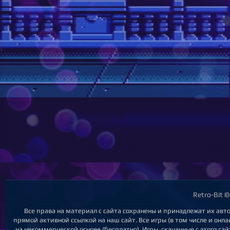
Retro-Bit 
Все права на материал с сайта сохранены и принадлежат их авт
прямой активной ссылкой на наш сайт. Все игры (в том числе и онл
на некоммерческой основе (бесплатно). Игры, скачанные с этого с