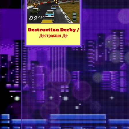
Destruction Derby /
Дестракшн Де