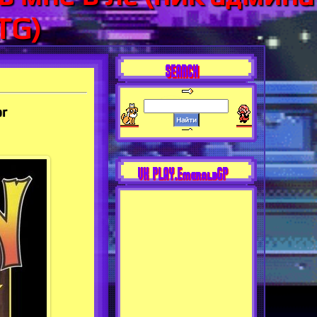
TG)
SEARCH
or
VK PLAY.EmeraldGP