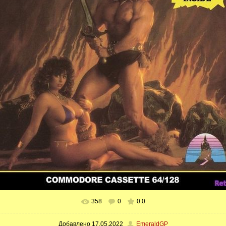
358
0
0.0
В реальном размере
700x726
/ 93.8Kb
Добавлено
17.05.2022
EmeraldGP