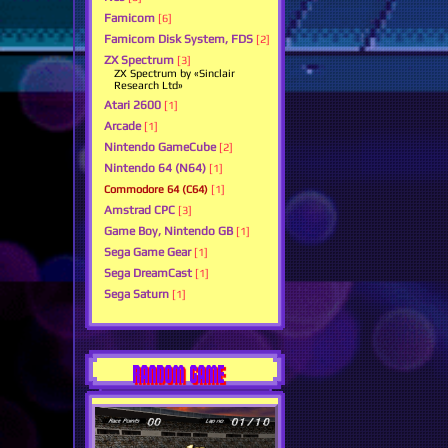
Famicom
[6]
Famicom Disk System, FDS
[2]
ZX Spectrum
[3]
ZX Spectrum by «Sinclair
Research Ltd»
Atari 2600
[1]
Arcade
[1]
Nintendo GameCube
[2]
Nintendo 64 (N64)
[1]
Commodore 64 (C64)
[1]
Amstrad CPC
[3]
Game Boy, Nintendo GB
[1]
Sega Game Gear
[1]
Sega DreamCast
[1]
Sega Saturn
[1]
RANDOM GAME