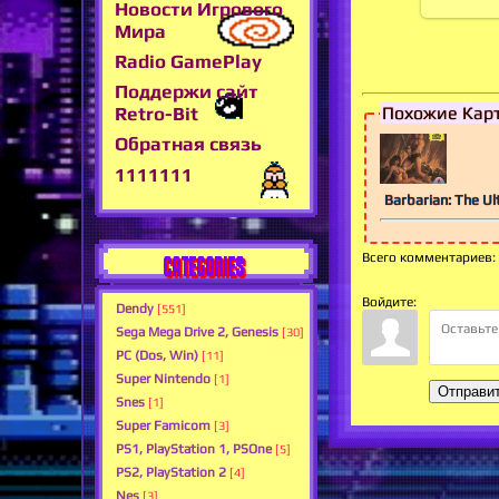
Новости Игрового
Мира
Radio GamePlay
Поддержи сайт
Retro-Bit
Похожие Кар
Обратная связь
1111111
Barbarian: The Ul
Всего комментариев
:
CATEGORIES
Войдите:
Dendy
[551]
Sega Mega Drive 2, Genesis
[30]
PC (Dos, Win)
[11]
Super Nintendo
[1]
Отправи
Snes
[1]
Super Famicom
[3]
PS1, PlayStation 1, PSOne
[5]
PS2, PlayStation 2
[4]
Nes
[3]