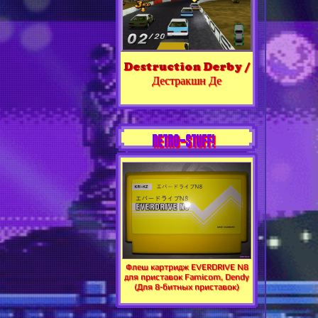
Destruction Derby /
Дестракшн Де
RETRO-STUFF!
Флеш картридж EVERDRIVE N8
для приставок Famicom, Dendy
(Для 8-битных приставок)