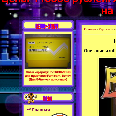
на
RETRO-STUFF!
Главная
»
Картинки
»
Н
Описание изобр
Флеш картридж EVERDRIVE N8
для приставок Famicom, Dendy
(Для 8-битных приставок)
MENU
🗝 Главная