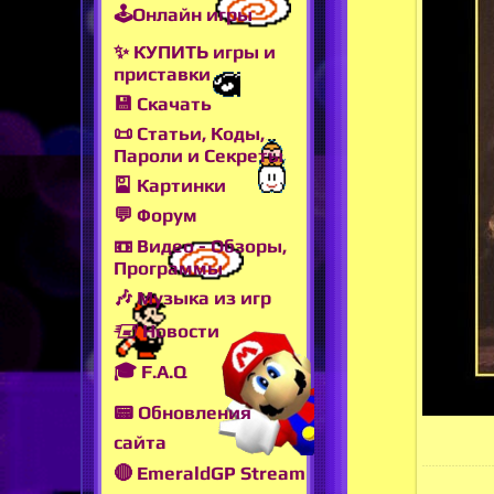
🕹Онлайн игры
✨ КУПИТЬ игры и
приставки
💾 Скачать
📜 Статьи, Коды,
Пароли и Секреты
🎴 Картинки
💬 Форум
📼 Видео - Обзоры,
Программы
🎶 Музыка из игр
🖅 Новости
🎓 F.A.Q
📟 Обновления
сайта
🔴 EmeraldGP Stream