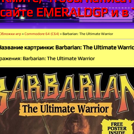
 сайте EMERALDGP и в 
Обложки игр
»
Commodore 64 (C64)
» Barbarian: The Ultimate Warrior
азвание картринки: Barbarian: The Ultimate Warri
ажения: Barbarian: The Ultimate Warrior