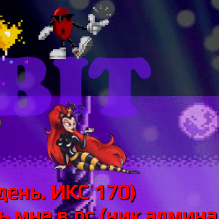
день. ИКС 170)
 мне в лс (ник админа