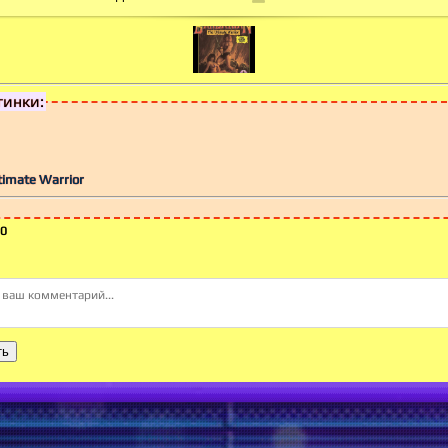
тинки:
timate Warrior
0
ть