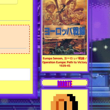
Europa Sensen, ヨーロッパ戦線 /
Operation Europe: Path to Victory
1939-45
DONATE