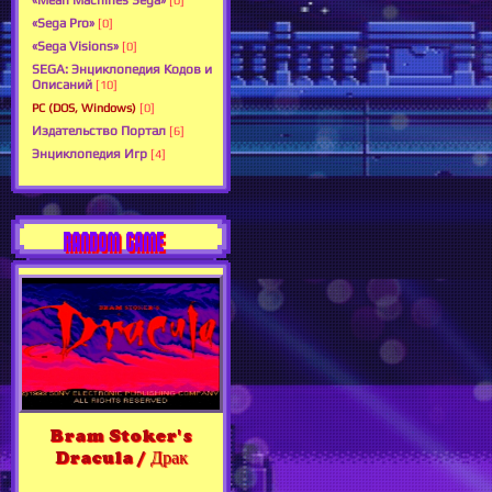
«Mean Machines Sega»
[0]
«Sega Pro»
[0]
«Sega Visions»
[0]
SEGA: Энциклопедия Кодов и
Описаний
[10]
PC (DOS, Windows)
[0]
Издательство Портал
[6]
Энциклопедия Игр
[4]
RANDOM GAME
Bram Stoker's
Dracula / Драк