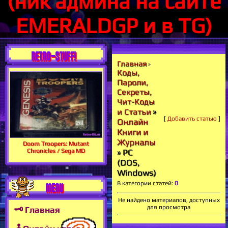
(ник админа на сайте
EMERALDGP и в TG)
RETRO-STUFF!
Главная
»
Коды,
Пароли,
Секреты,
Чит-Коды
»
и Статьи
[
Добавить статью
]
Онлайн
Книги и
Журналы
Doom Troopers: Mutant
Chronicles / Sega MD
» PC
(DOS,
Windows)
В категории статей
:
0
MENU
Не найдено материалов, доступных
для просмотра
🗝 Главная