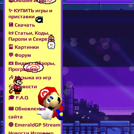
🕹Онлайн игры
✨ КУПИТЬ игры и
приставки
💾 Скачать
📜 Статьи, Коды,
Пароли и Секреты
🎴 Картинки
💬 Форум
📼 Видео - Обзоры,
Программы
🎶 Музыка из игр
🖅 Новости
🎓 F.A.Q
📟 Обновления
сайта
🔴 EmeraldGP Stream
Новости Игрового