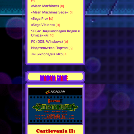
«Mean Machines»
[0]
«Mean Machines Sega»
[0]
«Sega Pro»
[0]
«Sega Visions»
[0]
SEGA: Энциклопедия Кодов и
Описаний
[10]
PC (DOS, Windows)
[0]
Издательство Портал
[6]
Энциклопедия Игр
[4]
RANDOM GAME
Castlevania II: