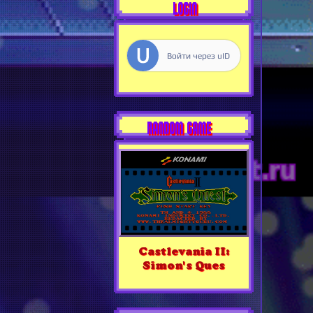
LOGIN
Войти через uID
RANDOM GAME
Castlevania II:
Simon's Ques