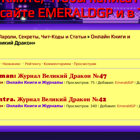
 сайте EMERALDGP и в 
»
Онлайн Книги и
Пароли, Секреты, Чит-Коды и Статьи
ликий Дракон»
·
Названию
·
Рейтингу
·
Комментариям
·
Просмотрам
an: Журнал Великий Дракон №47
н»
Онлайн Книги и Журналы
|
|
Просмотров:
75
|
Добавил:
EmeraldGP
|
Д
tra. Журнал Великий Дракон №42
н»
Онлайн Книги и Журналы
|
|
Просмотров:
340
|
Добавил:
EmeraldGP
|