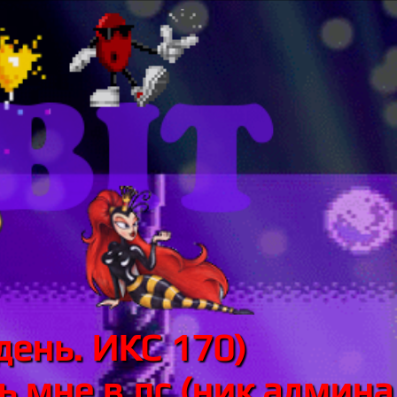
день. ИКС 170)
 мне в лс (ник админа