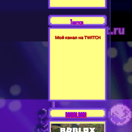
Twitch
Мой канал на TWITCH
DOWNLOAD!