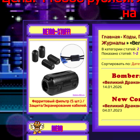
на
RETRO-STUFF!
Коды, 
Главная
»
Журналы
» «Ве
В категории статей
:
2
Показано статей
:
1-2
Сортировать по
:
Дате
Bomberm
«Великий Драко
14.01.2026
New Con
Ферритовый фильтр (5 шт.) /
Защита/Экранирование кабелей.
«Великий Драко
04.07.2023
MENU