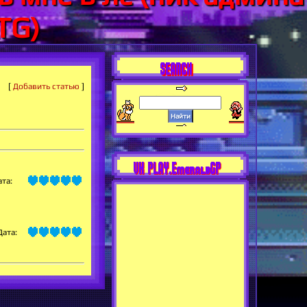
TG)
SEARCH
[
Добавить статью
]
VK PLAY.EmeraldGP
ата:
Дата: