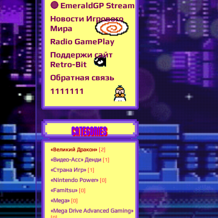
🔴 EmeraldGP Stream
Новости Игрового
Мира
Radio GamePlay
Поддержи сайт
Retro-Bit
Обратная связь
1111111
CATEGORIES
«Великий Дракон»
[2]
«Видео-Асс» Денди
[1]
«Страна Игр»
[1]
«Nintendo Power»
[0]
«Famitsu»
[0]
«Mega»
[0]
«Mega Drive Advanced Gaming»
[0]