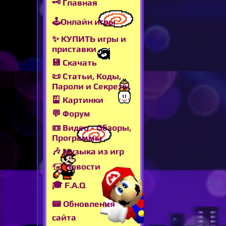
🗝 Главная
🕹Онлайн игры
✨ КУПИТЬ игры и
приставки
💾 Скачать
📜 Статьи, Коды,
Пароли и Секреты
🎴 Картинки
💬 Форум
📼 Видео - Обзоры,
Программы
🎶 Музыка из игр
🖅 Новости
🎓 F.A.Q
📟 Обновления
сайта