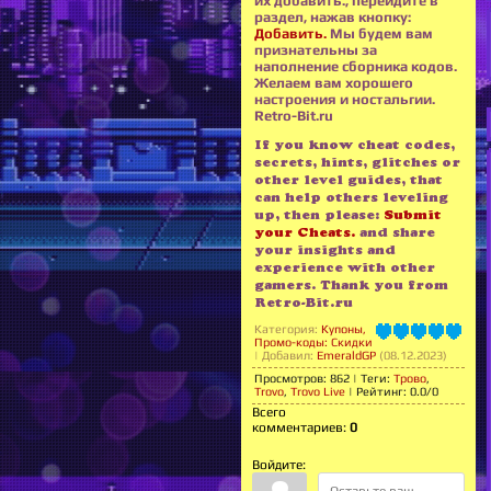
их добавить., перейдите в
раздел, нажав кнопку:
Добавить.
Мы будем вам
признательны за
наполнение сборника кодов.
Желаем вам хорошего
настроения и ностальгии.
Retro-Bit.ru
If you know cheat codes,
secrets, hints, glitches or
other level guides, that
can help others leveling
up, then please:
Submit
your Cheats.
and share
your insights and
experience with other
gamers. Thank you from
Retro-Bit.ru
Категория
:
Купоны,
Промо-коды: Скидки
|
Добавил
:
EmeraldGP
(08.12.2023)
Просмотров
:
862
|
Теги
:
Трово
,
Trovo
,
Trovo Live
|
Рейтинг
:
0.0
/
0
Всего
комментариев
:
0
Войдите: