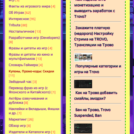
игр
[3]
монетизацию и
Факты из игрового мира
[4]
выводить заработок с
Об Играх
[62]
Trovo?
Интересное
[95]
Tribute
[80]
Закажите платную
Ностальгичное
[13]
(недорого) Настройку
Разработчики игр (Developers)
Стрима на TROVO,
[8]
Трансляции на Трово
Фразы и цитаты из игр
[4]
Фразы и цитаты из кино и
мультфильмов
[13]
Словарь Геймера
[4]
Популярные категории и
Купоны, Промо-коды: Скидки
игры на Trovo
[11]
Звёздный час
[3]
Перевод фраз из игр (с
Японского и Китайского)
Как на Трово добавить
[1]
смайлы, эмодзи?
Актёры озвучивания и
дубляжа
[8]
Наклейки и Вкладыши, Фишки
Бан на Трово, Trovo
и др.
[1]
Suspended, Ban
Маркетинг
[26]
Обзор игр
[8]
Издатели и Каталоги игр
[1]