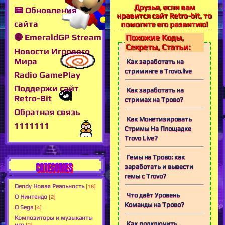
Друзья, если вам
📟 Обновления
нравится сайт Retro-bit, то
сайта
помогите его развитию!
🔴 EmeraldGP Stream
Похожие Коды,
Секреты, Статьи:
Новости Игрового
Мира
Как заработать на
стриминге в Trovo.live
Radio GamePlay
Поддержи сайт
Как заработать на
Retro-Bit
стримах на Трово?
Обратная связь
Как Монетизировать
1111111
Стримы На Площадке
Trovo Live?
Гемы на Трово: как
CATEGORIES
заработать и вывести
гемы с Trovo?
Dendy Новая Реальность
[18]
Что даёт Уровень
О Нинтендо
[2]
Команды на Трово?
О Sega
[4]
Композиторы и музыканты
Как подключить