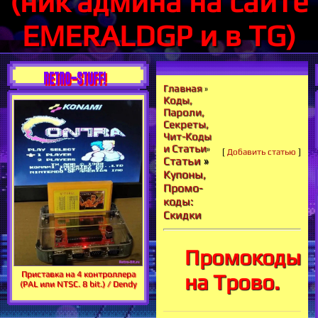
(ник админа на сайте
EMERALDGP и в TG)
RETRO-STUFF!
Главная
»
Коды,
Пароли,
Секреты,
Чит-Коды
и Статьи
»
[
Добавить статью
]
Статьи
»
Купоны,
Промо-
коды:
Скидки
Промокоды
Приставка на 4 контроллера
на Трово.
(PAL или NTSC. 8 bit.) / Dendy