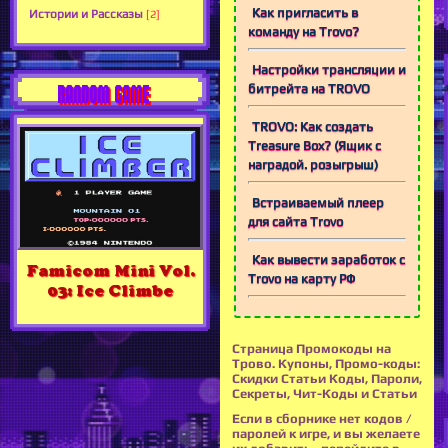
Как пригласить в
Истории и Рассказы
[2]
команду на Trovo?
Настройки трансляции и
RANDOM GAME
битрейта на TROVO
TROVO: Как создать
Treasure Box? (Ящик с
наградой. розыгрыш)
Встраиваемый плеер
для сайта Trovo
Как вывести заработок с
Famicom Mini Vol.
Trovo на карту РФ
03: Ice Climbe
Страница Промокоды на
Трово. Купоны, Промо-коды:
Скидки Статьи Коды, Пароли,
Секреты, Чит-Коды и Статьи
Если в сборнике нет кодов /
паролей к игре, и вы желаете