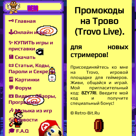
MENU
Промокоды
на Трово
🗝 Главная
(Trovo Live).
🕹Онлайн игры
✨ КУПИТЬ игры и
для новых
приставки
стримеров!
💾 Скачать
📜 Статьи, Коды,
Присоединяйтесь ко мне
Пароли и Секреты
на Trovo, игровой
площадке для геймеров.
🎴 Картинки
Живи, общайся и играй.
💬 Форум
Мой пригласительный
код:
8ZY7RI
. Введите мой
📼 Видео - Обзоры,
код и получите
Программы
специальный бонус!
🎶 Музыка из игр
© Retro-Bit.Ru
🖅 Новости
🎓 F.A.Q