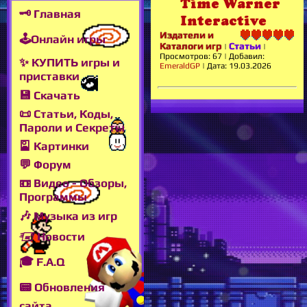
Time Warner
🗝 Главная
Interactive
Издатели и
🕹Онлайн игры
Каталоги игр
Статьи
|
|
Просмотров:
67
|
Добавил:
✨ КУПИТЬ игры и
EmeraldGP
|
Дата:
19.03.2026
приставки
💾 Скачать
📜 Статьи, Коды,
Пароли и Секреты
🎴 Картинки
💬 Форум
📼 Видео - Обзоры,
Программы
🎶 Музыка из игр
🖅 Новости
🎓 F.A.Q
📟 Обновления
сайта