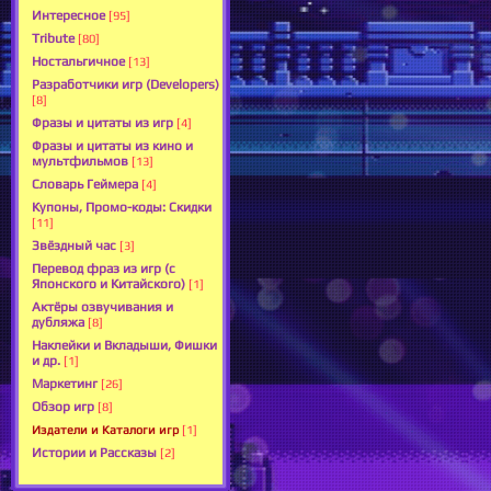
Интересное
[95]
Tribute
[80]
Ностальгичное
[13]
Разработчики игр (Developers)
[8]
Фразы и цитаты из игр
[4]
Фразы и цитаты из кино и
мультфильмов
[13]
Словарь Геймера
[4]
Купоны, Промо-коды: Скидки
[11]
Звёздный час
[3]
Перевод фраз из игр (с
Японского и Китайского)
[1]
Актёры озвучивания и
дубляжа
[8]
Наклейки и Вкладыши, Фишки
и др.
[1]
Маркетинг
[26]
Обзор игр
[8]
Издатели и Каталоги игр
[1]
Истории и Рассказы
[2]