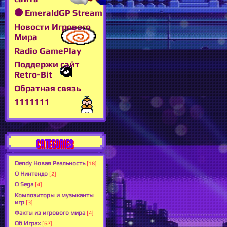
🔴 EmeraldGP Stream
Новости Игрового
Мира
Radio GamePlay
Поддержи сайт
Retro-Bit
Обратная связь
1111111
CATEGORIES
Dendy Новая Реальность
[18]
О Нинтендо
[2]
О Sega
[4]
Композиторы и музыканты
игр
[3]
Факты из игрового мира
[4]
Об Играх
[62]