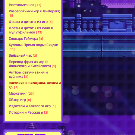
Ностальгичное
[13]
Разработчики игр (Developers)
[8]
Фразы и цитаты из игр
[4]
Фразы и цитаты из кино и
мультфильмов
[13]
Словарь Геймера
[4]
Купоны, Промо-коды: Скидки
[11]
Звёздный час
[3]
Перевод фраз из игр (с
Японского и Китайского)
[1]
Актёры озвучивания и
дубляжа
[8]
Наклейки и Вкладыши, Фишки и
др.
[1]
Маркетинг
[26]
Обзор игр
[8]
Издатели и Каталоги игр
[1]
Истории и Рассказы
[2]