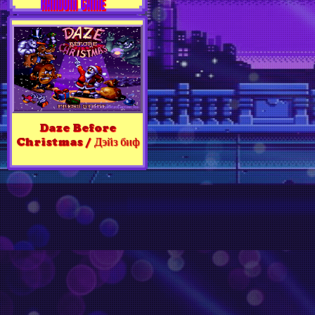
RANDOM GAME
Daze Before
Christmas / Дэйз биф