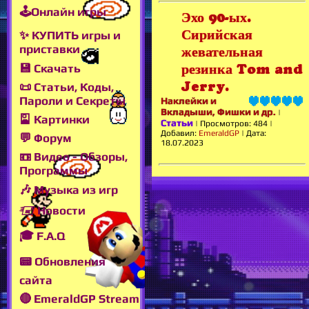
🕹Онлайн игры
Эхо 90-ых.
Сирийская
✨ КУПИТЬ игры и
приставки
жевательная
💾 Скачать
резинка Tom and
Jerry.
📜 Статьи, Коды,
Пароли и Секреты
Наклейки и
Вкладыши, Фишки и др.
|
🎴 Картинки
Статьи
|
Просмотров:
484
|
Добавил:
EmeraldGP
|
Дата:
💬 Форум
18.07.2023
📼 Видео - Обзоры,
Программы
🎶 Музыка из игр
🖅 Новости
🎓 F.A.Q
📟 Обновления
сайта
🔴 EmeraldGP Stream