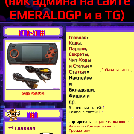
(ник админа на сайте
EMERALDGP и в TG)
RETRO-STUFF!
Главная
»
Коды,
Пароли,
Секреты,
Чит-Коды
»
и Статьи
[
Добавить статью
]
Статьи
»
Наклейки
и
Вкладыши,
Sega Portable
Фишки и
др.
В категории статей
:
1
Показано статей
:
1-1
MENU
Сортировать по
:
Дате
·
Названию
·
Рейтингу
·
Комментариям
·
🗝 Главная
Просмотрам