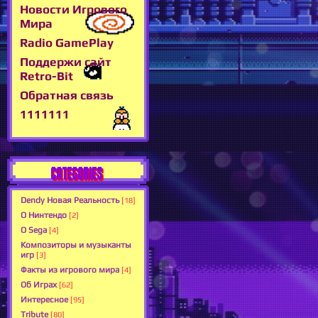
Новости Игрового
Мира
Radio GamePlay
Поддержи сайт
Retro-Bit
Обратная связь
1111111
CATEGORIES
Dendy Новая Реальность
[18]
О Нинтендо
[2]
О Sega
[4]
Композиторы и музыканты
игр
[3]
Факты из игрового мира
[4]
Об Играх
[62]
Интересное
[95]
Tribute
[80]