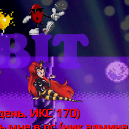
день. ИКС 170)
 мне в лс (ник админа