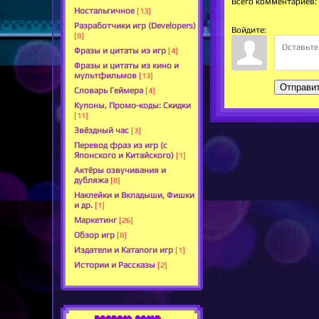
Всего комментариев
:
Ностальгичное
[13]
Разработчики игр (Developers)
Войдите:
[8]
Фразы и цитаты из игр
[4]
Фразы и цитаты из кино и
мультфильмов
[13]
Отправи
Словарь Геймера
[4]
Купоны, Промо-коды: Скидки
[11]
Звёздный час
[3]
Перевод фраз из игр (с
Японского и Китайского)
[1]
Актёры озвучивания и
дубляжа
[8]
Наклейки и Вкладыши, Фишки
и др.
[1]
Маркетинг
[26]
Обзор игр
[8]
Издатели и Каталоги игр
[1]
Истории и Рассказы
[2]