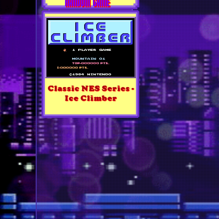
RANDOM GAME
Classic NES Series -
Ice Climber