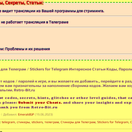
, Секреты, Статьи:
не видит трансляции из Вашей программы для стриминга.
и не работает трансляция в Телеграме
ам: Проблемы и их решения
для Телеграм / Stickers for Telegram Интересное Статьи Коды, Пароли
т кодов / паролей к игре, и вы желаете их добавить., перейдите в раз
м вам признательны за наполнение сборника кодов. Желаем вам х
льгии. Retro-Bit.ru
t codes, secrets, hints, glitches or other level guides, that c
n please:
Submit your Cheats.
and share your insights and exp
hank you from Retro-Bit.ru
е
|
Добавил
:
EmeraldGP
(19.06.2023)
:
telegram
,
стикеры
,
stickers
,
телеграм
,
Стикеры для Телеграм
,
Stickers for Telegram
,