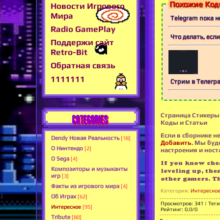
Похожие Коды
Новости Игрового
Мира
Telegram пока 
Radio GamePlay
Что делать, есл
Поддержи сайт
Retro-Bit
Обратная связь
1111111
Стрим в Телегр
Страница Стикеры 
CATEGORIES
Коды и Статьи
Если в сборнике не
Dendy Новая Реальность
[18]
Добавить.
Мы буде
О Нинтендо
[2]
настроения и носта
О Sega
[4]
If you know chea
Композиторы и музыканты
leveling up, the
игр
[3]
other gamers. T
Факты из игрового мира
[4]
Категория
:
Интересно
Об Играх
[62]
Просмотров
:
341
|
Теги
Интересное
[95]
Рейтинг
:
0.0
/
0
Tribute
[80]