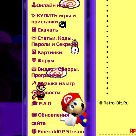
🕹Онлайн игры
✨ КУПИТЬ игры и
приставки
💾 Скачать
📜 Статьи, Коды,
Пароли и Секреты
🎴 Картинки
💬 Форум
📼 Видео - Обзоры,
Программы
🎶 Музыка из игр
🖅 Новости
© Retro-Bit.Ru
🎓 F.A.Q
📟 Обновления
сайта
Др
🔴 EmeraldGP Stream