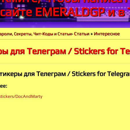
 сайте EMERALDGP и в 
Статьи
»
Интересное
ароли, Секреты, Чит-Коды и Статьи
»
ы для Телеграм / Stickers for T
тикеры для Телеграм / Stickers for Telegr
ее:
stickers/DocAndMarty