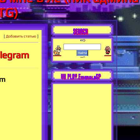
TG)
SEARCH
[
Добавить статью
]
elegram
VK PLAY.EmeraldGP
am