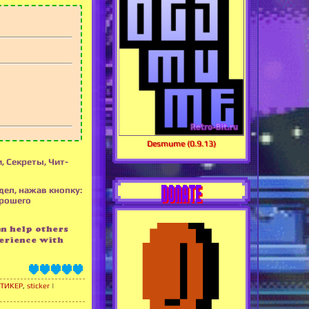
Desmume (0.9.13)
, Секреты, Чит-
DONATE
дел, нажав кнопку:
орошего
an help others
erience with
СТИКЕР
,
sticker
|