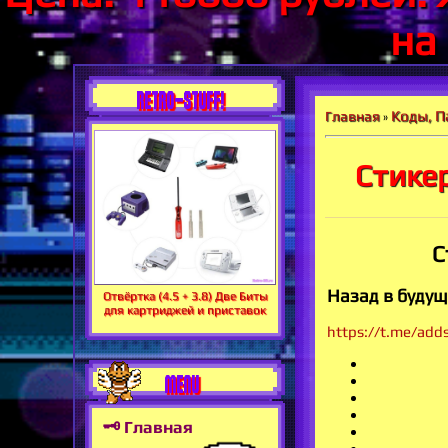
на
RETRO-STUFF!
Коды, П
Главная
»
Стикер
С
Назад в будущ
Отвёртка (4.5 + 3.8) Две Биты
для картриджей и приставок
https://t.me/add
MENU
🗝 Главная