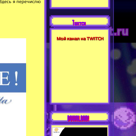
Здесь я перечислю
Twitch
Мой канал на TWITCH
DOWNLOAD!