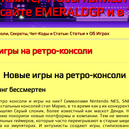
 сайте EMERALDGP и в 
Статьи
»
Об Играх
оли, Секреты, Чит-Коды и Статьи
»
игры на ретро-консоли
Новые игры на ретро-консоли
нг бессмертен
тро консоли и игры на них? Символами Nintendo NES, SN
 остальных консолей стал Марио, в то время как у их конкурен
шлял Серый слоник, более известный как маскот Денди. 
рию покорили новые платформы и компании. Тем не менее,
льных геймеров, которые часто переигрывают в старые шедев
а на эмуляторах. И энтузиасты создают игры, стилизован