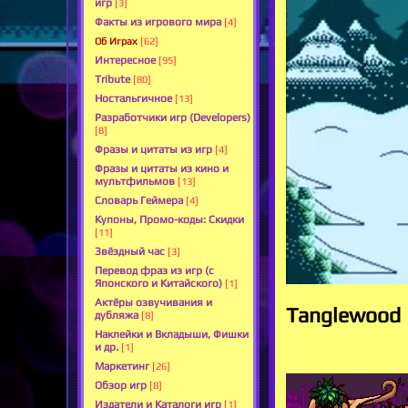
игр
[3]
Факты из игрового мира
[4]
Об Играх
[62]
Интересное
[95]
Tribute
[80]
Ностальгичное
[13]
Разработчики игр (Developers)
[8]
Фразы и цитаты из игр
[4]
Фразы и цитаты из кино и
мультфильмов
[13]
Словарь Геймера
[4]
Купоны, Промо-коды: Скидки
[11]
Звёздный час
[3]
Перевод фраз из игр (с
Японского и Китайского)
[1]
Актёры озвучивания и
Tanglewood
дубляжа
[8]
Наклейки и Вкладыши, Фишки
и др.
[1]
Маркетинг
[26]
Обзор игр
[8]
Издатели и Каталоги игр
[1]