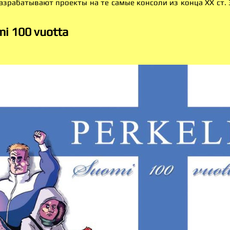
азрабатывают проекты на те самые консоли из конца XX ст. 
mi 100 vuotta