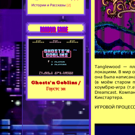
Истории и Рассказы
[2]
RANDOM GAME
Tanglewood — п
локациям. В мир о
она была написана
(в моём старом п
Ghosts'n Goblins /
хоумбрю-игра (т.
Гоустс эн
Dreamcast. Компан
Кикстартера.
ИГРОВОЙ ПРОЦЕС