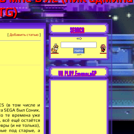
TG)
SEARCH
[
Добавить статью
]
VK PLAY.EmeraldGP
ES (в том числе и
та SEGA был Соник.
Но те времена уже
 всё ещё остаётся
ры (и не только),
ные под старые, а