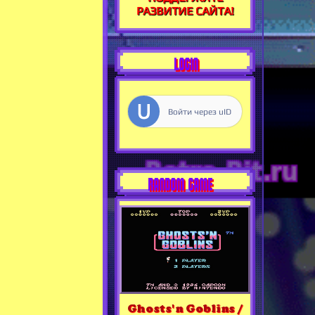
РАЗВИТИЕ САЙТА!
LOGIN
Войти через uID
RANDOM GAME
Ghosts'n Goblins /