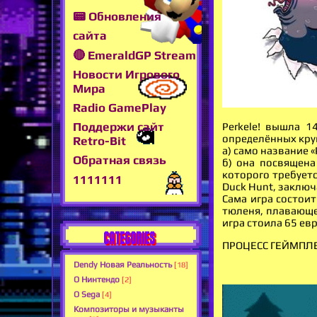
📟 Обновления
сайта
🔴 EmeraldGP Stream
Новости Игрового
Мира
Radio GamePlay
Поддержи сайт
Perkele! вышла 1
определённых круг
Retro-Bit
а) само название «
Обратная связь
б) она посвящена
которого требуетс
1111111
Duck Hunt, заключ
Сама игра состои
тюленя, плавающе
игра стоила 65 евр
CATEGORIES
ПРОЦЕСС ГЕЙМПЛ
Dendy Новая Реальность
[18]
О Нинтендо
[2]
О Sega
[4]
Композиторы и музыканты