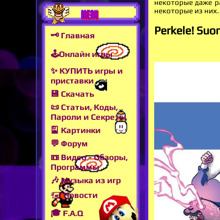
некоторые даже р
некоторые из них.
MENU
Perkele! Suo
🗝 Главная
🕹Онлайн игры
✨ КУПИТЬ игры и
приставки
💾 Скачать
📜 Статьи, Коды,
Пароли и Секреты
🎴 Картинки
💬 Форум
📼 Видео - Обзоры,
Программы
🎶 Музыка из игр
🖅 Новости
🎓 F.A.Q