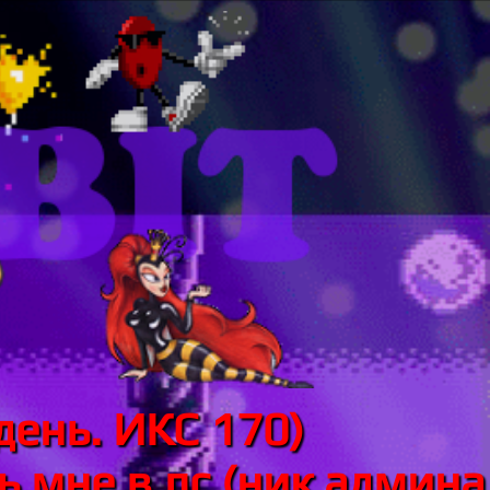
день. ИКС 170)
 мне в лс (ник админа