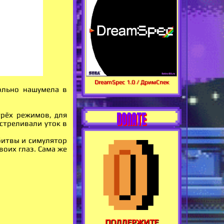
DreamSpec 1.0 / ДримСпек
вольно нашумела в
DONATE
трёх режимов, для
тстреливали уток в
битвы и симулятор
оих глаз. Сама же
ПОДДЕРЖИТЕ