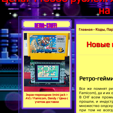
на
RETRO-STUFF!
Коды, Пар
Главная
»
Новые 
Ретро-гейми
Все же помнят ре
Famicom), да и их
Экран-переходник (mini jack >
В СНГ всем промы
AV) / Famicom, Dendy / Цена с
прошли, и индуст
учетом доставки
множество олдску
при том не всегд