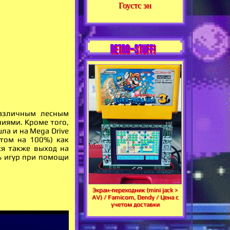
Гоустс эн
RETRO-STUFF!
азличным лесным
ниями. Кроме того,
ла и на Mega Drive
этом на 100%) как
ся также выход на
ть игур при помощи
Экран-переходник (mini jack >
AV) / Famicom, Dendy / Цена с
учетом доставки