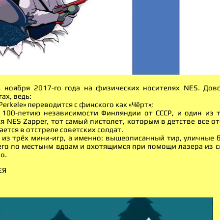
4 ноября 2017-го года на физических носителях NES. До
ах, ведь:
Perkele» переводится с финского как «Чёрт»;
 100-летию независимости Финляндии от СССР, и один из 
я NES Zapper, тот самый пистолет, которым в детстве все о
ается в отстреле советских солдат.
т из трёх мини-игр, а именно: вышеописанный тир, уличные 
го по местынм вдоам и охотящимся при помощи лазера из св
о.
ЕЯ