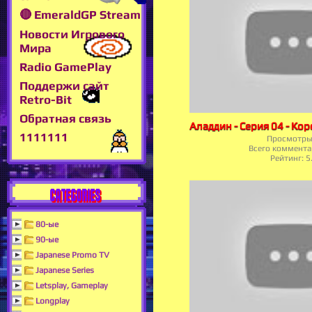
🔴 EmeraldGP Stream
Новости Игрового
Мира
Radio GamePlay
Поддержи сайт
Retro-Bit
Обратная связь
1111111
Просмотры
Всего коммента
Рейтинг:
5
CATEGORIES
80-ые
90-ые
Japanese Promo TV
Japanese Series
Letsplay, Gameplay
Longplay