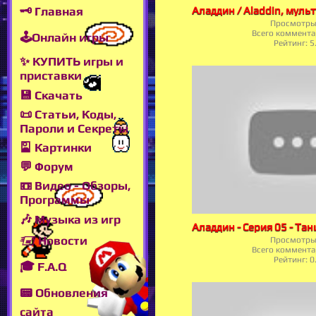
🗝 Главная
Просмотры
Всего коммента
🕹Онлайн игры
Рейтинг:
5
✨ КУПИТЬ игры и
приставки
💾 Скачать
📜 Статьи, Коды,
Пароли и Секреты
🎴 Картинки
💬 Форум
📼 Видео - Обзоры,
Программы
🎶 Музыка из игр
🖅 Новости
Просмотры
Всего коммента
Рейтинг:
0
🎓 F.A.Q
📟 Обновления
сайта