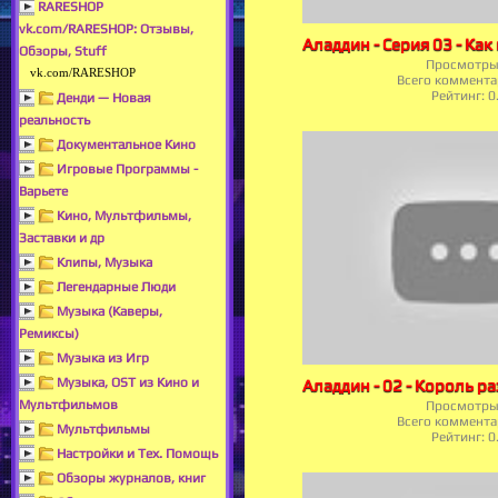
RARESHOP
vk.com/RARESHOP: Отзывы,
Обзоры, Stuff
Просмотры
vk.com/RARESHOP
Всего коммента
Рейтинг:
0
Денди — Новая
реальность
Документальное Кино
Игровые Программы -
Варьете
Кино, Мультфильмы,
Заставки и др
Клипы, Музыка
Легендарные Люди
Музыка (Каверы,
Ремиксы)
Музыка из Игр
Музыка, OST из Кино и
Мультфильмов
Просмотры
Всего коммента
Мультфильмы
Рейтинг:
0
Настройки и Тех. Помощь
Обзоры журналов, книг