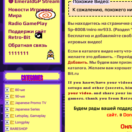
🔴 EmeraldGP Stream
Похожие Видео:
Новости Игрового
К сожалению, похожего ни
Мира
Radio GamePlay
Вы находитесь на страничке с
Sp-8008/miro mr933. (Раздел
Поддержи сайт
бесплатно и добавляйте своб
Retro-Bit
игровых видео!
Обратная связь
Если в каталоге видео нету что
1111111
желаете это добавить. - Перейд
Добавить.
Мы будем вам призн
каталога. Желаем вам хорошего
Bit.ru
CATEGORIES
If you know/have your videos -
setups and other (secrets, hin
80-ые
your video.
and share your in
90-ые
gamers. thank you from Retro
Japanese Promo TV
Будем рады вашей поддер
Japanese Series
сайт.
Dona
Letsplay, Gameplay
Longplay
Онл
RARESHOP