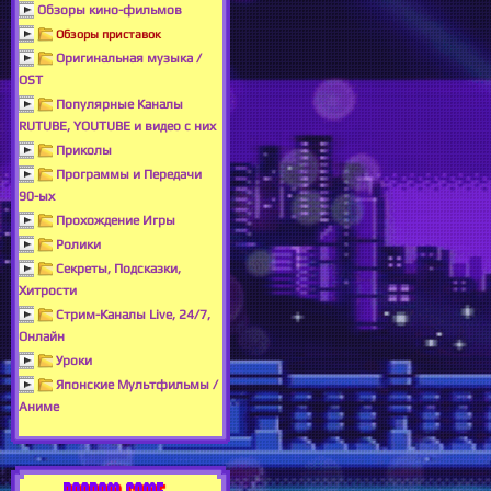
Обзоры кино-фильмов
Обзоры приставок
Оригинальная музыка /
OST
Популярные Каналы
RUTUBE, YOUTUBE и видео с них
Приколы
Программы и Передачи
90-ых
Прохождение Игры
Ролики
Секреты, Подсказки,
Хитрости
Стрим-Каналы Live, 24/7,
Онлайн
Уроки
Японские Мультфильмы /
Аниме