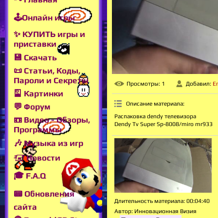
🕹Онлайн игры
✨ КУПИТЬ игры и
приставки
💾 Скачать
📜 Статьи, Коды,
Пароли и Секреты
Просмотры
: 1
Добавил
:
E
🎴 Картинки
Описание материала
:
💬 Форум
Распаковка dendy телевизора
📼 Видео - Обзоры,
Dendy Tv Super Sp-8008/miro mr933
Программы
🎶 Музыка из игр
🖅 Новости
🎓 F.A.Q
📟 Обновления
Длительность материала
: 00:04:40
сайта
Автор
: Инновационная Визия