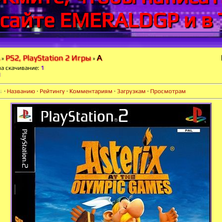
 сайте EMERALDGP и в 
A
PS2, PlayStation 2 Игры
»
»
на скачивание
:
1
1
·
Названию
·
Рейтингу
·
Комментариям
·
Загрузкам
·
Просмотрам