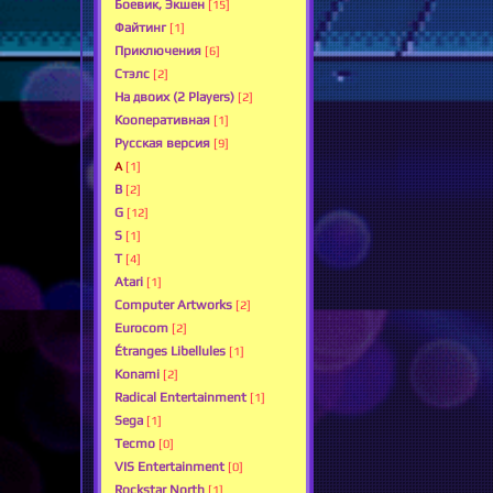
Боевик, Экшен
[15]
Файтинг
[1]
Приключения
[6]
Стэлс
[2]
На двоих (2 Players)
[2]
Кооперативная
[1]
Русская версия
[9]
A
[1]
B
[2]
G
[12]
S
[1]
T
[4]
Atari
[1]
Computer Artworks
[2]
Eurocom
[2]
Étranges Libellules
[1]
Konami
[2]
Radical Entertainment
[1]
Sega
[1]
Tecmo
[0]
VIS Entertainment
[0]
Rockstar North
[1]