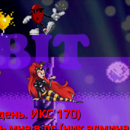
день. ИКС 170)
 мне в лс (ник админа