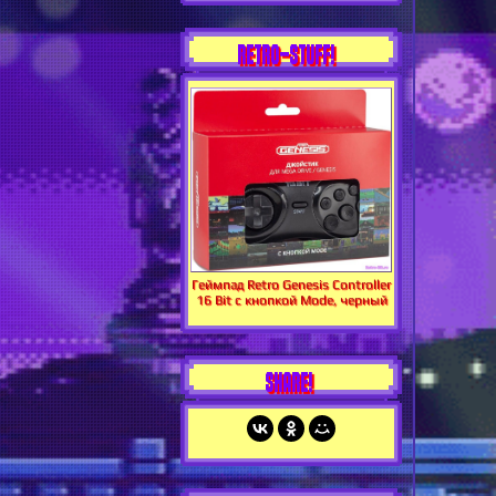
RETRO-STUFF!
Геймпад Retro Genesis Controller
16 Bit с кнопкой Mode, черный
SHARE!