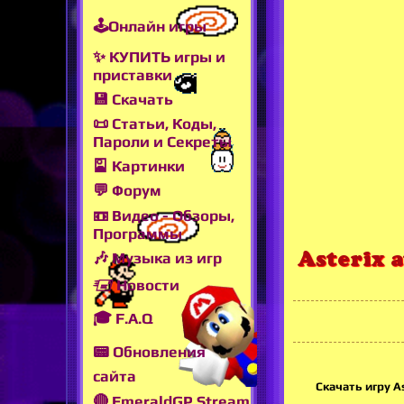
🕹Онлайн игры
✨ КУПИТЬ игры и
приставки
💾 Скачать
📜 Статьи, Коды,
Пароли и Секреты
🎴 Картинки
💬 Форум
📼 Видео - Обзоры,
Программы
Asterix a
🎶 Музыка из игр
🖅 Новости
🎓 F.A.Q
📟 Обновления
сайта
Скачать игру A
🔴 EmeraldGP Stream