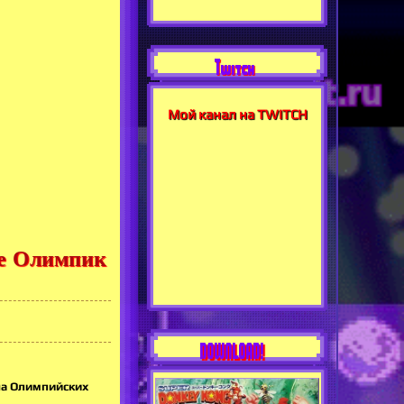
Twitch
Мой канал на TWITCH
зе Олимпик
DOWNLOAD!
 на Олимпийских