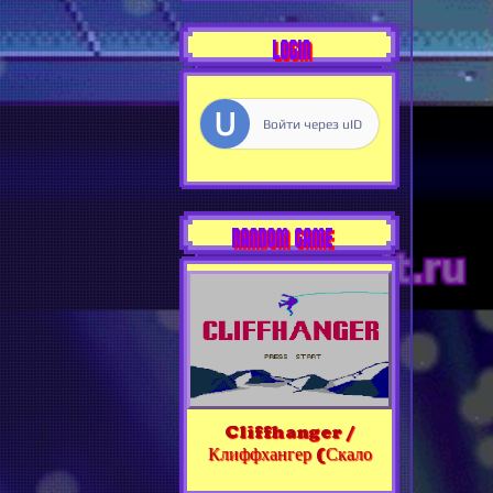
LOGIN
Войти через uID
RANDOM GAME
Cliffhanger /
Клиффхангер (Скало