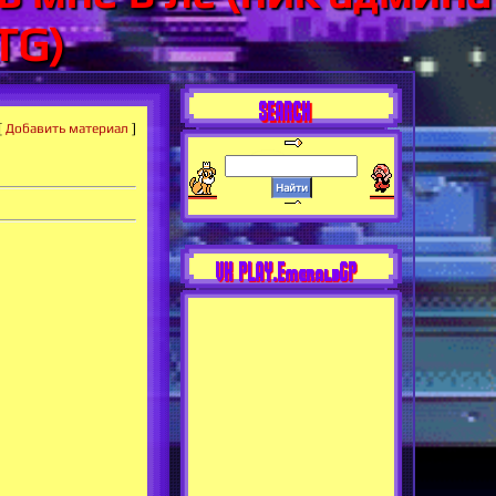
TG)
SEARCH
[
Добавить материал
]
VK PLAY.EmeraldGP