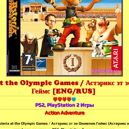
t the Olympic Games / Астэрикс эт 
Геймс [ENG/RUS]
PS2, PlayStation 2 Игры
Action Adventure
sterix at the Olympic Games / Астэрикс эт зе Олимпик Геймс (Астерикс