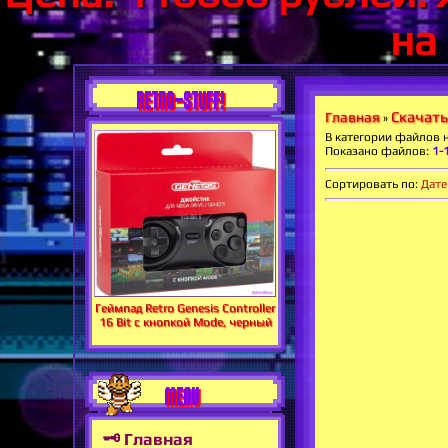
на
RETRO-STUFF!
Скачать
Главная
»
В категории файлов 
Показано файлов
:
1-
Сортировать по
:
Дате
Геймпад Retro Genesis Controller
16 Bit с кнопкой Mode, черный
MENU
🗝 Главная