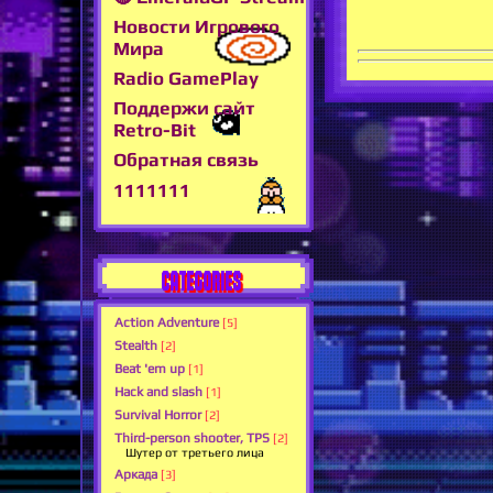
Новости Игрового
Мира
Radio GamePlay
Поддержи сайт
Retro-Bit
Обратная связь
1111111
CATEGORIES
Action Adventure
[5]
Stealth
[2]
Beat 'em up
[1]
Hack and slash
[1]
Survival Horror
[2]
Third-person shooter, TPS
[2]
Шутер от третьего лица
Аркада
[3]