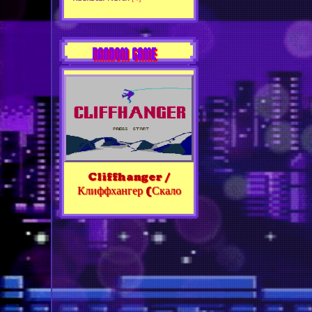
RANDOM GAME
Cliffhanger /
Клиффхангер (Скало