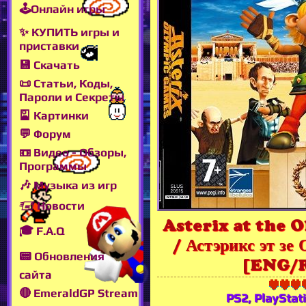
🕹Онлайн игры
✨ КУПИТЬ игры и
приставки
💾 Скачать
📜 Статьи, Коды,
Пароли и Секреты
🎴 Картинки
💬 Форум
📼 Видео - Обзоры,
Программы
🎶 Музыка из игр
🖅 Новости
Asterix at the 
🎓 F.A.Q
/ Астэрикс эт зе
📟 Обновления
[ENG/
сайта
🔴 EmeraldGP Stream
PS2, PlayStat