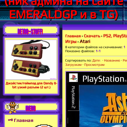
(ник админа на сайте
EMERALDGP и в TG)
RETRO-STUFF!
PS2, PlaySt
Скачать
Главная
»
»
Atari
Игры
»
В категории файлов на скачивание
:
1
Показано файлов
:
1-1
Сортировать по
:
Дате
·
Названию
·
Ре
Загрузкам
·
Просмотрам
Джойстик/геймпад для Dendy 8-
bit узкий разъем (2 шт.)
MENU
🗝 Главная