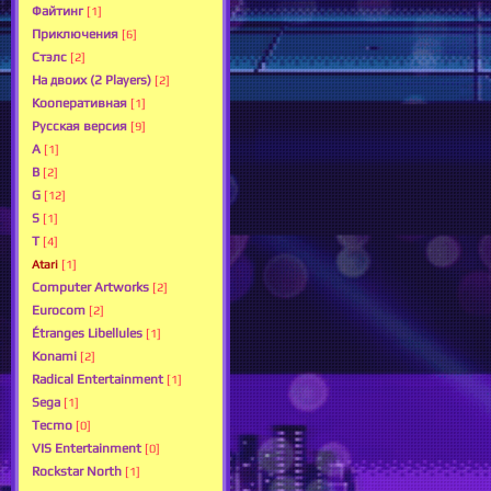
Файтинг
[1]
Приключения
[6]
Стэлс
[2]
На двоих (2 Players)
[2]
Кооперативная
[1]
Русская версия
[9]
A
[1]
B
[2]
G
[12]
S
[1]
T
[4]
Atari
[1]
Computer Artworks
[2]
Eurocom
[2]
Étranges Libellules
[1]
Konami
[2]
Radical Entertainment
[1]
Sega
[1]
Tecmo
[0]
VIS Entertainment
[0]
Rockstar North
[1]