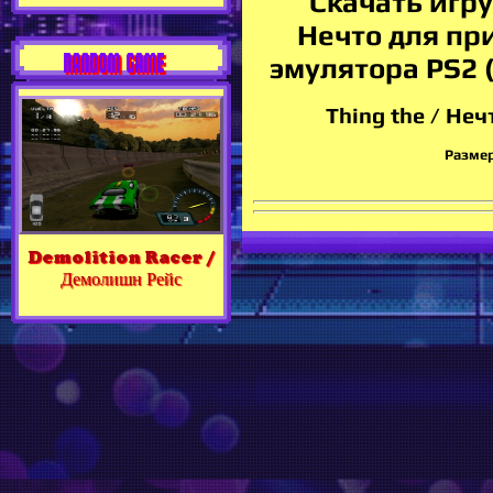
Скачать игру 
Нечто для пр
RANDOM GAME
эмулятора PS2 (
Thing the / Неч
Размер 
Demolition Racer /
Демолишн Рейс