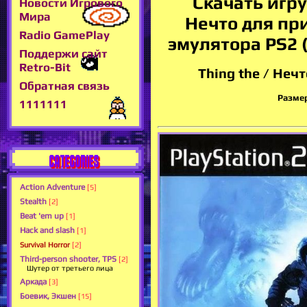
Скачать игру 
Новости Игрового
Мира
Нечто для пр
Radio GamePlay
эмулятора PS2 (
Поддержи сайт
Retro-Bit
Thing the / Нечт
Обратная связь
Размер
1111111
CATEGORIES
Action Adventure
[5]
Stealth
[2]
Beat 'em up
[1]
Hack and slash
[1]
Survival Horror
[2]
Third-person shooter, TPS
[2]
Шутер от третьего лица
Аркада
[3]
Боевик, Экшен
[15]