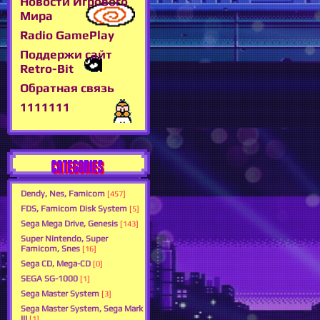
Новости Игрового
Мира
Radio GamePlay
Поддержи сайт
Retro-Bit
Обратная связь
1111111
CATEGORIES
Dendy, Nes, Famicom
[457]
FDS, Famicom Disk System
[5]
Sega Mega Drive, Genesis
[143]
Super Nintendo, Super
Famicom, Snes
[16]
Sega CD, Mega-CD
[0]
SEGA SG-1000
[1]
Sega Master System
[3]
Sega Master System, Sega Mark
III
[1]