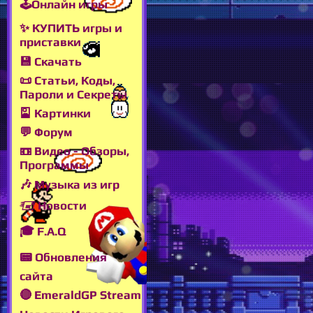
🕹Онлайн игры
✨ КУПИТЬ игры и
приставки
💾 Скачать
📜 Статьи, Коды,
Пароли и Секреты
🎴 Картинки
💬 Форум
📼 Видео - Обзоры,
Программы
🎶 Музыка из игр
🖅 Новости
🎓 F.A.Q
📟 Обновления
сайта
🔴 EmeraldGP Stream