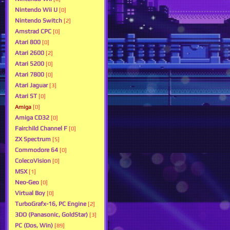
Nintendo Wii U
[0]
Nintendo Switch
[2]
Amstrad CPC
[0]
Atari 800
[0]
Atari 2600
[2]
Atari 5200
[0]
Atari 7800
[0]
Atari Jaguar
[3]
Atari ST
[0]
Amiga
[0]
Amiga CD32
[0]
Fairchild Channel F
[0]
ZX Spectrum
[5]
Commodore 64
[0]
ColecoVision
[0]
MSX
[1]
Neo-Geo
[0]
Virtual Boy
[0]
TurboGrafx-16, PC Engine
[2]
3DO (Panasonic, GoldStar)
[3]
PC (Dos, Win)
[89]