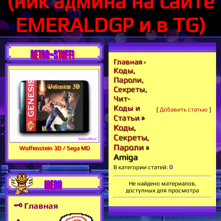
(ник админа на сайте
EMERALDGP и в TG)
RETRO-STUFF!
Главная
»
Коды,
Пароли,
Секреты,
Чит-
Коды и
[
Добавить статью
]
»
Статьи
Коды,
Секреты,
Пароли
»
Wolfenstein 3D / Sega MD
Amiga
В категории статей
:
0
MENU
Не найдено материалов,
доступных для просмотра
🗝 Главная