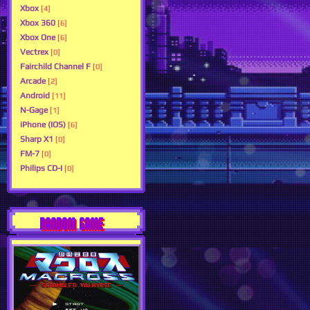
Xbox
[4]
Xbox 360
[6]
Xbox One
[6]
Vectrex
[0]
Fairchild Channel F
[0]
Arcade
[2]
Android
[11]
N-Gage
[1]
iPhone (IOS)
[6]
Sharp X1
[0]
FM-7
[0]
Philips CD-I
[0]
RANDOM GAME