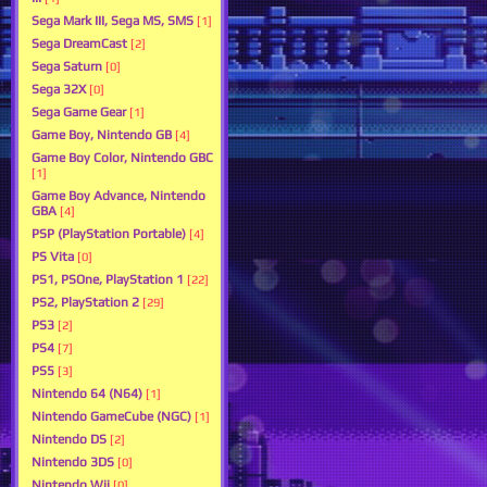
Sega Mark III, Sega MS, SMS
[1]
Sega DreamCast
[2]
Sega Saturn
[0]
Sega 32X
[0]
Sega Game Gear
[1]
Game Boy, Nintendo GB
[4]
Game Boy Color, Nintendo GBC
[1]
Game Boy Advance, Nintendo
GBA
[4]
PSP (PlayStation Portable)
[4]
PS Vita
[0]
PS1, PSOne, PlayStation 1
[22]
PS2, PlayStation 2
[29]
PS3
[2]
PS4
[7]
PS5
[3]
Nintendo 64 (N64)
[1]
Nintendo GameCube (NGC)
[1]
Nintendo DS
[2]
Nintendo 3DS
[0]
Nintendo Wii
[0]