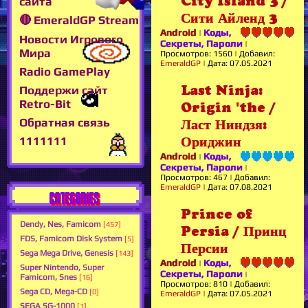
City Island 3 /
сайта
Сити Айленд 3
🔴 EmeraldGP Stream
Android
Коды,
|
Новости Игрового
Секреты, Пароли
|
Мира
Просмотров:
1560
|
Добавил:
EmeraldGP
|
Дата:
07.05.2021
Radio GamePlay
Last Ninja:
Поддержи сайт
Retro-Bit
Origin 'the /
Обратная связь
Ласт Ниндзя:
Ориджин
1111111
Android
Коды,
|
Секреты, Пароли
|
Просмотров:
467
|
Добавил:
EmeraldGP
|
Дата:
07.08.2021
CATEGORIES
Prince of
Dendy, Nes, Famicom
[457]
Persia / Принц
FDS, Famicom Disk System
[5]
Персии
Sega Mega Drive, Genesis
[143]
Android
Коды,
|
Super Nintendo, Super
Секреты, Пароли
|
Famicom, Snes
[16]
Просмотров:
810
|
Добавил:
Sega CD, Mega-CD
[0]
EmeraldGP
|
Дата:
07.05.2021
SEGA SG-1000
[1]