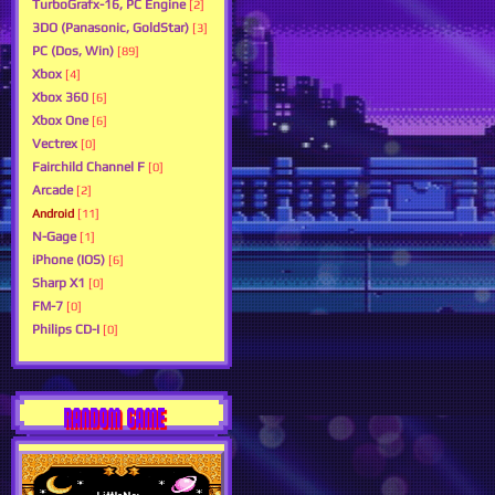
TurboGrafx-16, PC Engine
[2]
3DO (Panasonic, GoldStar)
[3]
PC (Dos, Win)
[89]
Xbox
[4]
Xbox 360
[6]
Xbox One
[6]
Vectrex
[0]
Fairchild Channel F
[0]
Arcade
[2]
Android
[11]
N-Gage
[1]
iPhone (IOS)
[6]
Sharp X1
[0]
FM-7
[0]
Philips CD-I
[0]
RANDOM GAME