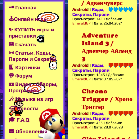
/ Адвенчуверс
🗝 Главная
Android
Коды,
|
Секреты, Пароли
|
🕹Онлайн игры
Просмотров:
741
|
Добавил:
EmeraldGP
|
Дата:
26.04.2021
✨ КУПИТЬ игры и
Adventure
приставки
Island 3 /
💾 Скачать
Адвенчер Айленд
📜 Статьи, Коды,
3
Пароли и Секреты
Android
Коды,
|
🎴 Картинки
Секреты, Пароли
|
Просмотров:
1246
|
Добавил:
💬 Форум
EmeraldGP
|
Дата:
07.05.2021
📼 Видео - Обзоры,
Программы
Chrono
Trigger / Хроно
🎶 Музыка из игр
Триггер
🖅 Новости
Android
Коды,
|
Секреты, Пароли
|
🎓 F.A.Q
Просмотров:
455
|
Добавил:
EmeraldGP
|
Дата:
28.07.2023
📟 Обновления