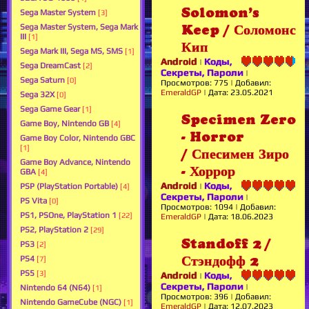
Solomon’s
Sega Master System
[3]
Sega Master System, Sega Mark
Keep / Соломонс
III
[1]
Кип
Sega Mark III, Sega MS, SMS
[1]
Android
Коды,
|
Sega DreamCast
[2]
Секреты, Пароли
|
Sega Saturn
[0]
Просмотров:
775
|
Добавил:
EmeraldGP
|
Дата:
23.05.2021
Sega 32X
[0]
Sega Game Gear
[1]
Specimen Zero
Game Boy, Nintendo GB
[4]
- Horror
Game Boy Color, Nintendo GBC
[1]
/ Спесимен Зиро
Game Boy Advance, Nintendo
- Хоррор
GBA
[4]
Android
Коды,
PSP (PlayStation Portable)
|
[4]
Секреты, Пароли
|
PS Vita
[0]
Просмотров:
1094
|
Добавил:
PS1, PSOne, PlayStation 1
[22]
EmeraldGP
|
Дата:
18.06.2023
PS2, PlayStation 2
[29]
Standoff 2 /
PS3
[2]
Стэндофф 2
PS4
[7]
PS5
[3]
Android
Коды,
|
Секреты, Пароли
|
Nintendo 64 (N64)
[1]
Просмотров:
396
|
Добавил:
Nintendo GameCube (NGC)
[1]
EmeraldGP
|
Дата:
12.07.2023