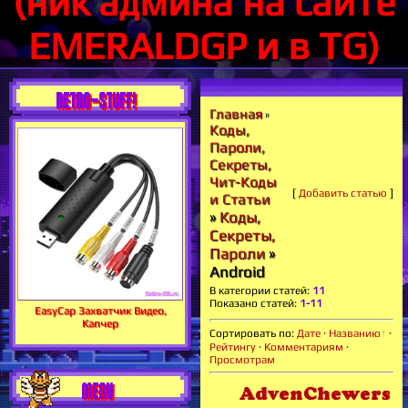
(ник админа на сайте
EMERALDGP и в TG)
RETRO-STUFF!
Главная
»
Коды,
Пароли,
Секреты,
Чит-Коды
[
Добавить статью
]
и Статьи
»
Коды,
Секреты,
Пароли
»
Android
В категории статей
:
11
Показано статей
:
1-11
EasyCap Захватчик Видео,
Капчер
Сортировать по
:
Дате
·
Названию
·
Рейтингу
·
Комментариям
·
Просмотрам
MENU
AdvenChewers