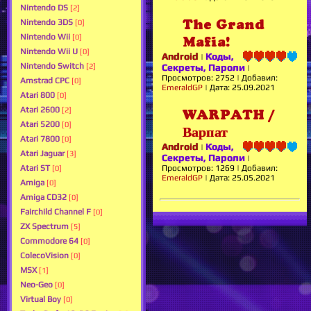
Nintendo DS
[2]
The Grand
Nintendo 3DS
[0]
Nintendo Wii
[0]
Mafia!
Nintendo Wii U
[0]
Android
Коды,
|
Nintendo Switch
[2]
Секреты, Пароли
|
Просмотров:
2752
|
Добавил:
Amstrad CPC
[0]
EmeraldGP
|
Дата:
25.09.2021
Atari 800
[0]
Atari 2600
[2]
WARPATH /
Atari 5200
[0]
Варпат
Atari 7800
[0]
Android
Коды,
|
Atari Jaguar
[3]
Секреты, Пароли
|
Atari ST
Просмотров:
1269
|
Добавил:
[0]
EmeraldGP
|
Дата:
25.05.2021
Amiga
[0]
Amiga CD32
[0]
Fairchild Channel F
[0]
ZX Spectrum
[5]
Commodore 64
[0]
ColecoVision
[0]
MSX
[1]
Neo-Geo
[0]
Virtual Boy
[0]