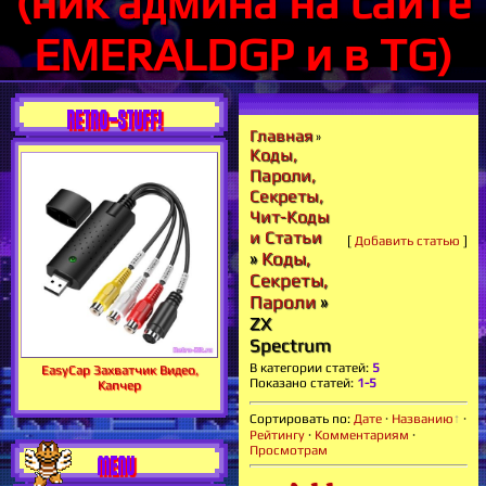
(ник админа на сайте
EMERALDGP и в TG)
RETRO-STUFF!
Главная
»
Коды,
Пароли,
Секреты,
Чит-Коды
и Статьи
[
Добавить статью
]
»
Коды,
Секреты,
Пароли
»
ZX
Spectrum
В категории статей
:
5
EasyCap Захватчик Видео,
Показано статей
:
1-5
Капчер
Сортировать по
:
Дате
·
Названию
·
Рейтингу
·
Комментариям
·
Просмотрам
MENU