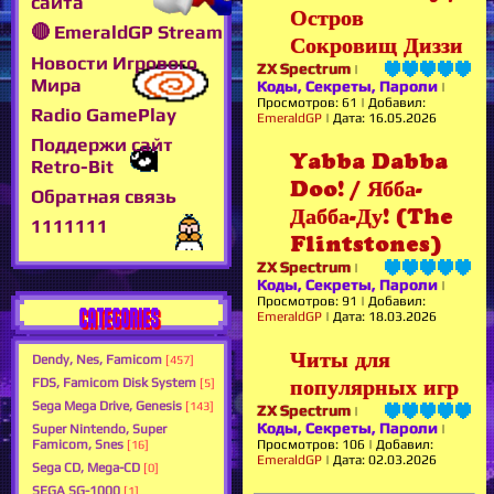
сайта
Остров
🔴 EmeraldGP Stream
Сокровищ Диззи
Новости Игрового
ZX Spectrum
|
Мира
Коды, Секреты, Пароли
|
Просмотров:
61
|
Добавил:
Radio GamePlay
EmeraldGP
|
Дата:
16.05.2026
Поддержи сайт
Yabba Dabba
Retro-Bit
Doo! / Ябба-
Обратная связь
Дабба-Ду! (The
1111111
Flintstones)
ZX Spectrum
|
Коды, Секреты, Пароли
|
Просмотров:
91
|
Добавил:
CATEGORIES
EmeraldGP
|
Дата:
18.03.2026
Читы для
Dendy, Nes, Famicom
[457]
FDS, Famicom Disk System
популярных игр
[5]
Sega Mega Drive, Genesis
[143]
ZX Spectrum
|
Коды, Секреты, Пароли
Super Nintendo, Super
|
Famicom, Snes
Просмотров:
106
|
Добавил:
[16]
EmeraldGP
|
Дата:
02.03.2026
Sega CD, Mega-CD
[0]
SEGA SG-1000
[1]