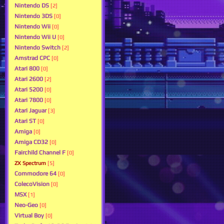
Nintendo DS
[2]
Nintendo 3DS
[0]
Nintendo Wii
[0]
Nintendo Wii U
[0]
Nintendo Switch
[2]
Amstrad CPC
[0]
Atari 800
[0]
Atari 2600
[2]
Atari 5200
[0]
Atari 7800
[0]
Atari Jaguar
[3]
Atari ST
[0]
Amiga
[0]
Amiga CD32
[0]
Fairchild Channel F
[0]
ZX Spectrum
[5]
Commodore 64
[0]
ColecoVision
[0]
MSX
[1]
Neo-Geo
[0]
Virtual Boy
[0]