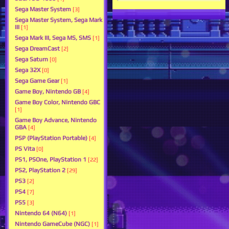
Sega Master System
[3]
Sega Master System, Sega Mark
III
[1]
Sega Mark III, Sega MS, SMS
[1]
Sega DreamCast
[2]
Sega Saturn
[0]
Sega 32X
[0]
Sega Game Gear
[1]
Game Boy, Nintendo GB
[4]
Game Boy Color, Nintendo GBC
[1]
Game Boy Advance, Nintendo
GBA
[4]
PSP (PlayStation Portable)
[4]
PS Vita
[0]
PS1, PSOne, PlayStation 1
[22]
PS2, PlayStation 2
[29]
PS3
[2]
PS4
[7]
PS5
[3]
Nintendo 64 (N64)
[1]
Nintendo GameCube (NGC)
[1]