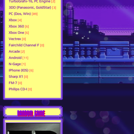
TurboGrafx-16, PC Engine
[2]
3DO (Panasonic, GoldStar)
[3]
PC (Dos, Win)
[89]
Xbox
[4]
Xbox 360
[6]
Xbox One
[6]
Vectrex
[0]
Fairchild Channel F
[0]
Arcade
[2]
Android
[11]
N-Gage
[1]
iPhone (IOS)
[6]
Sharp X1
[0]
FM-7
[0]
Philips CD-I
[0]
RANDOM GAME