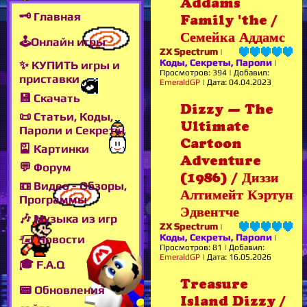
Addams
🗝 Главная
Family 'the /
Семейка Аддамс
🕹Онлайн игры
ZX Spectrum
|
Коды, Секреты, Пароли
|
✨ КУПИТЬ игры и
Просмотров:
394
|
Добавил:
приставки
EmeraldGP
|
Дата:
04.04.2023
💾 Скачать
Dizzy — The
📜 Статьи, Коды,
Ultimate
Пароли и Секреты
Cartoon
🎴 Картинки
Adventure
💬 Форум
(1986) / Диззи
📼 Видео - Обзоры,
Алтимейт Кэртун
Программы
Эдвентче
🎶 Музыка из игр
ZX Spectrum
|
Коды, Секреты, Пароли
🖅 Новости
|
Просмотров:
81
|
Добавил:
EmeraldGP
|
Дата:
16.05.2026
🎓 F.A.Q
Treasure
📟 Обновления
Island Dizzy /