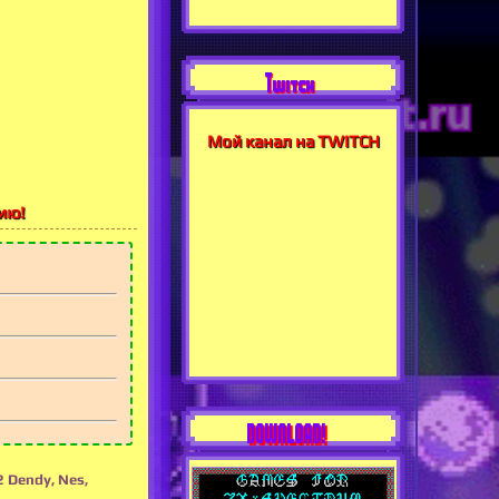
Twitch
Мой канал на TWITCH
ию!
DOWNLOAD!
 Dendy, Nes,