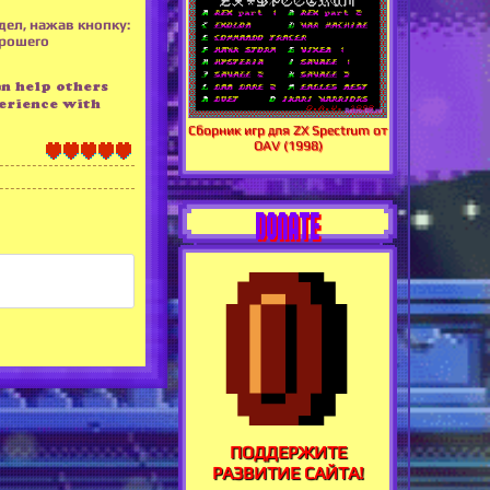
дел, нажав кнопку:
орошего
an help others
erience with
Сборник игр для ZX Spectrum от
OAV (1998)
DONATE
ПОДДЕРЖИТЕ
РАЗВИТИЕ САЙТА!