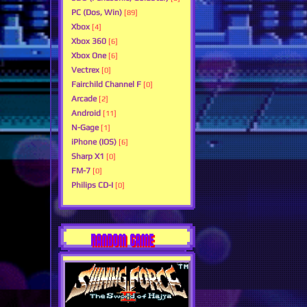
PC (Dos, Win)
[89]
Xbox
[4]
Xbox 360
[6]
Xbox One
[6]
Vectrex
[0]
Fairchild Channel F
[0]
Arcade
[2]
Android
[11]
N-Gage
[1]
iPhone (IOS)
[6]
Sharp X1
[0]
FM-7
[0]
Philips CD-I
[0]
RANDOM GAME