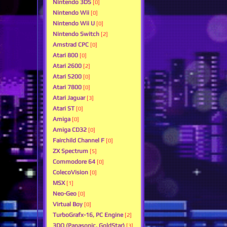
Nintendo 3DS
[0]
Nintendo Wii
[0]
Nintendo Wii U
[0]
Nintendo Switch
[2]
Amstrad CPC
[0]
Atari 800
[0]
Atari 2600
[2]
Atari 5200
[0]
Atari 7800
[0]
Atari Jaguar
[3]
Atari ST
[0]
Amiga
[0]
Amiga CD32
[0]
Fairchild Channel F
[0]
ZX Spectrum
[5]
Commodore 64
[0]
ColecoVision
[0]
MSX
[1]
Neo-Geo
[0]
Virtual Boy
[0]
TurboGrafx-16, PC Engine
[2]
3DO (Panasonic, GoldStar)
[3]