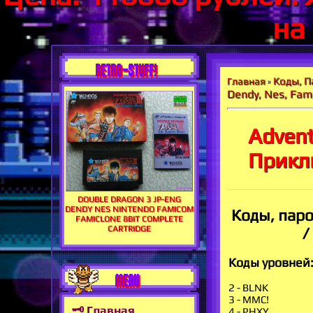
на
RETRO-STUFF!
Коды, П
Главная
»
Dendy, Nes, Fa
Advent
Прикл
DOUBLE DRAGON 3 JP-ENG
DENDY NES NINTENDO FAMICOM
Коды, паро
FAMICLONE 8BIT COMPLETE
CARTRIDGE
/
Коды уровней
MENU
2 - BLNK
3 - MMC!
🗝 Главная
4 - PHXY