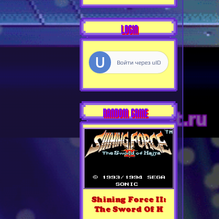
LOGIN
Войти через uID
RANDOM GAME
Shining Force II:
The Sword Of H