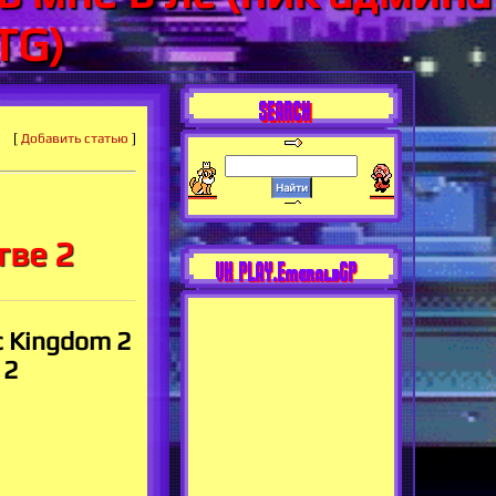
TG)
SEARCH
[
Добавить статью
]
тве 2
VK PLAY.EmeraldGP
c Kingdom 2
 2