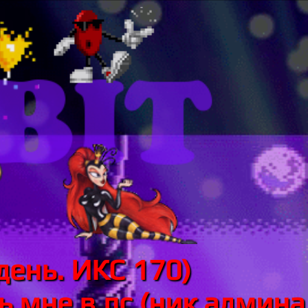
день. ИКС 170)
 мне в лс (ник админа