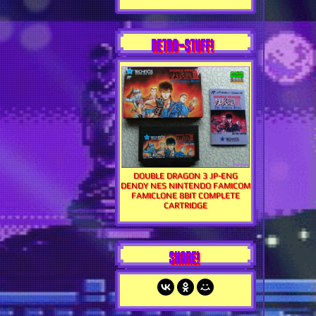
RETRO-STUFF!
DOUBLE DRAGON 3 JP-ENG
DENDY NES NINTENDO FAMICOM
FAMICLONE 8BIT COMPLETE
CARTRIDGE
SHARE!