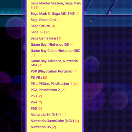
Sega Master System, Sega Mark
III
[1]
Sega Mark III, Sega MS, SMS
[1]
Sega DreamCast
[2]
Sega Saturn
[0]
Sega 32X
[0]
Sega Game Gear
[1]
Game Boy, Nintendo GB
[4]
Game Boy Color, Nintendo GBC
[1]
Game Boy Advance, Nintendo
GBA
[4]
PSP (PlayStation Portable)
[4]
PS Vita
[0]
PS1, PSOne, PlayStation 1
[22]
PS2, PlayStation 2
[29]
PS3
[2]
PS4
[7]
PS5
[3]
Nintendo 64 (N64)
[1]
Nintendo GameCube (NGC)
[1]
Nintendo DS
[2]