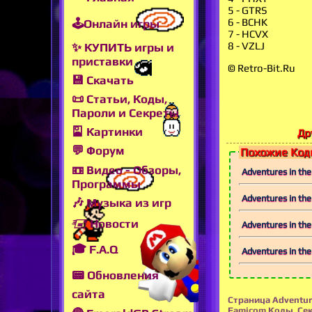
5 - GTRS
6 - BCHK
🕹Онлайн игры
7 - HCVX
8 - VZLJ
✨ КУПИТЬ игры и
приставки
© Retro-Bit.Ru
💾 Скачать
📜 Статьи, Коды,
Пароли и Секреты
🎴 Картинки
Др
💬 Форум
Похожие Коды
📼 Видео - Обзоры,
Adventures in th
Программы
Adventures in t
🎶 Музыка из игр
🖅 Новости
Adventures in th
🎓 F.A.Q
Adventures in t
📟 Обновления
сайта
Страница Adventur
Famicom Коды, Сек