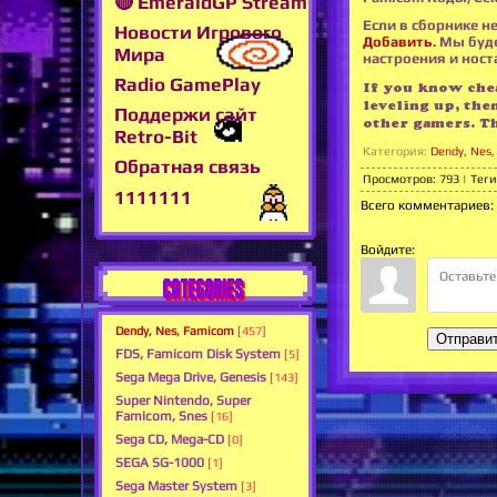
🔴 EmeraldGP Stream
Если в сборнике не
Новости Игрового
Добавить.
Мы буде
Мира
настроения и носта
Radio GamePlay
If you know chea
leveling up, the
Поддержи сайт
other gamers. T
Retro-Bit
Категория
:
Dendy, Nes
Обратная связь
Просмотров
:
793
|
Теги
1111111
Всего комментариев
:
Войдите:
CATEGORIES
Dendy, Nes, Famicom
[457]
Отправи
FDS, Famicom Disk System
[5]
Sega Mega Drive, Genesis
[143]
Super Nintendo, Super
Famicom, Snes
[16]
Sega CD, Mega-CD
[0]
SEGA SG-1000
[1]
Sega Master System
[3]