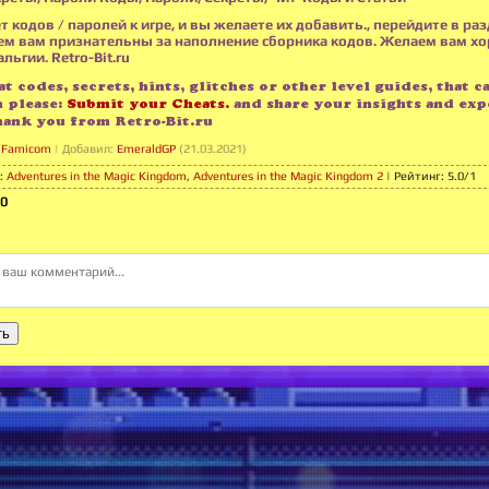
т кодов / паролей к игре, и вы желаете их добавить., перейдите в раз
м вам признательны за наполнение сборника кодов. Желаем вам х
льгии. Retro-Bit.ru
t codes, secrets, hints, glitches or other level guides, that c
n please:
Submit your Cheats.
and share your insights and exp
hank you from Retro-Bit.ru
, Famicom
|
Добавил
:
EmeraldGP
(21.03.2021)
:
Adventures in the Magic Kingdom
,
Adventures in the Magic Kingdom 2
|
Рейтинг
:
5.0
/
1
0
ть