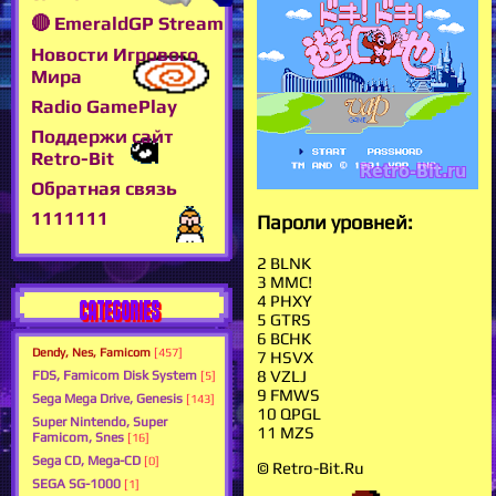
🔴 EmeraldGP Stream
Новости Игрового
Мира
Radio GamePlay
Поддержи сайт
Retro-Bit
Обратная связь
1111111
Пароли уровней:
2 BLNK
3 ММС!
4 PHXY
CATEGORIES
5 GTRS
6 ВСНК
Dendy, Nes, Famicom
[457]
7 HSVX
8 VZLJ
FDS, Famicom Disk System
[5]
9 FMWS
Sega Mega Drive, Genesis
[143]
10 QPGL
Super Nintendo, Super
11 MZS
Famicom, Snes
[16]
Sega CD, Mega-CD
[0]
© Retro-Bit.Ru
SEGA SG-1000
[1]