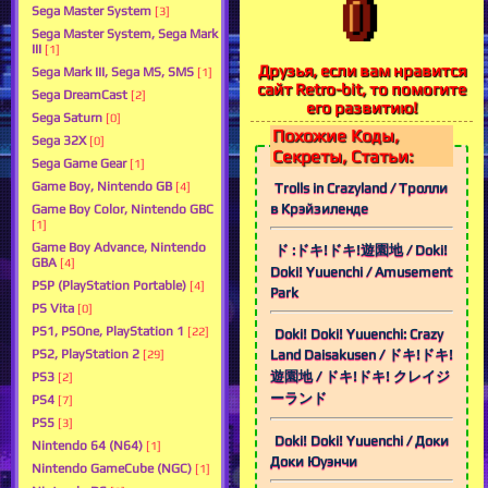
Sega Master System
[3]
Sega Master System, Sega Mark
III
[1]
Друзья, если вам нравится
Sega Mark III, Sega MS, SMS
[1]
сайт Retro-bit, то помогите
Sega DreamCast
[2]
его развитию!
Sega Saturn
[0]
Похожие Коды,
Sega 32X
[0]
Секреты, Статьи:
Sega Game Gear
[1]
Game Boy, Nintendo GB
Trolls in Crazyland / Тролли
[4]
в Крэйзиленде
Game Boy Color, Nintendo GBC
[1]
Game Boy Advance, Nintendo
ド :ドキ!ドキ!遊園地 / Doki!
GBA
[4]
Doki! Yuuenchi / Amusement
PSP (PlayStation Portable)
[4]
Park
PS Vita
[0]
PS1, PSOne, PlayStation 1
[22]
Doki! Doki! Yuuenchi: Crazy
Land Daisakusen / ドキ!ドキ!
PS2, PlayStation 2
[29]
遊園地 / ドキ!ドキ! クレイジ
PS3
[2]
ーランド
PS4
[7]
PS5
[3]
Doki! Doki! Yuuenchi / Доки
Nintendo 64 (N64)
[1]
Доки Юуэнчи
Nintendo GameCube (NGC)
[1]