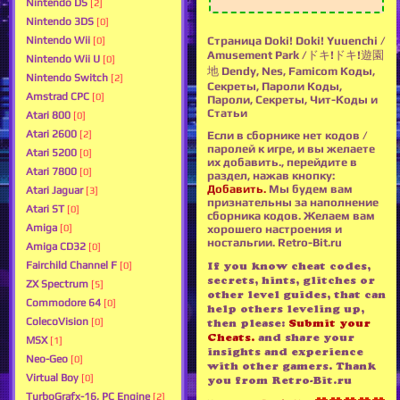
Nintendo DS
[2]
Nintendo 3DS
[0]
Страница Doki! Doki! Yuuenchi /
Nintendo Wii
[0]
Amusement Park /ドキ!ドキ!遊園
Nintendo Wii U
[0]
地 Dendy, Nes, Famicom Коды,
Nintendo Switch
[2]
Секреты, Пароли Коды,
Amstrad CPC
[0]
Пароли, Секреты, Чит-Коды и
Статьи
Atari 800
[0]
Atari 2600
[2]
Если в сборнике нет кодов /
паролей к игре, и вы желаете
Atari 5200
[0]
их добавить., перейдите в
Atari 7800
[0]
раздел, нажав кнопку:
Добавить.
Мы будем вам
Atari Jaguar
[3]
признательны за наполнение
Atari ST
[0]
сборника кодов. Желаем вам
Amiga
[0]
хорошего настроения и
ностальгии. Retro-Bit.ru
Amiga CD32
[0]
If you know cheat codes,
Fairchild Channel F
[0]
secrets, hints, glitches or
ZX Spectrum
[5]
other level guides, that can
Commodore 64
[0]
help others leveling up,
ColecoVision
then please:
Submit your
[0]
Cheats.
and share your
MSX
[1]
insights and experience
Neo-Geo
[0]
with other gamers. Thank
Virtual Boy
[0]
you from Retro-Bit.ru
TurboGrafx-16, PC Engine
[2]