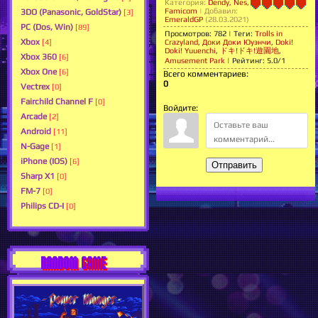
Категория
:
Dendy, Nes,
Famicom
|
Добавил
:
3DO (Panasonic, GoldStar)
[3]
EmeraldGP
(28.03.2021)
PC (Dos, Win)
[89]
Просмотров
:
782
|
Теги
:
Trolls in
Xbox
[4]
Crazyland
,
Доки Доки Юуэнчи
,
Doki!
Doki! Yuuenchi
,
ドキ!ドキ!遊園地
,
Xbox 360
[6]
Amusement Park
|
Рейтинг
:
5.0
/
1
Xbox One
[6]
Всего комментариев
:
0
Vectrex
[0]
Fairchild Channel F
[0]
Войдите:
Arcade
[2]
Android
[11]
N-Gage
[1]
iPhone (IOS)
[6]
Отправить
Sharp X1
[0]
FM-7
[0]
Philips CD-I
[0]
RANDOM GAME