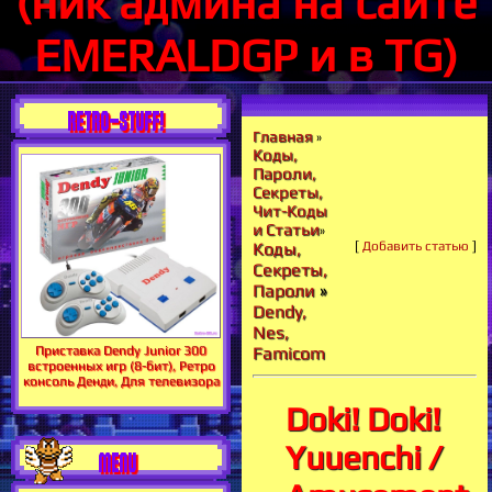
(ник админа на сайте
EMERALDGP и в TG)
RETRO-STUFF!
Главная
»
Коды,
Пароли,
Секреты,
Чит-Коды
и Статьи
»
[
Добавить статью
]
Коды,
Секреты,
Пароли
»
Dendy,
Nes,
Приставка Dendy Junior 300
Famicom
встроенных игр (8-бит), Ретро
консоль Денди, Для телевизора
Doki! Doki!
Yuuenchi /
MENU