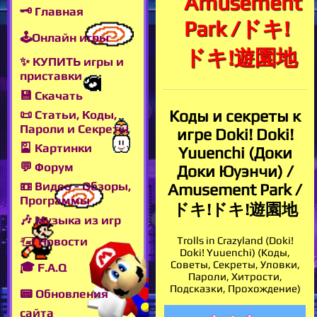
Amusement
🗝 Главная
Park /ドキ!
🕹Онлайн игры
ドキ!遊園地
✨ КУПИТЬ игры и
приставки
💾 Скачать
Коды и секреты к
📜 Статьи, Коды,
Пароли и Секреты
игре Doki! Doki!
🎴 Картинки
Yuuenchi (Доки
💬 Форум
Доки Юуэнчи) /
📼 Видео - Обзоры,
Amusement Park /
Программы
ドキ!ドキ!遊園地
🎶 Музыка из игр
Trolls in Crazyland (Doki!
🖅 Новости
Doki! Yuuenchi) (Коды,
Советы, Секреты, Уловки,
🎓 F.A.Q
Пароли, Хитрости,
Подсказки, Прохождение)
📟 Обновления
сайта